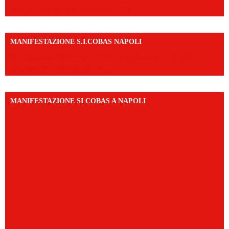
https://vm.tiktok.com/ZNd9eE3RH/
MANIFESTAZIONE S.I.COBAS NAPOLI
https://www.instagram.com/reel/DMAkE-siQw6/?
igsh=NmQ2Y3R5M3ZqcmJo
MANIFESTAZIONE SI COBAS A NAPOLI