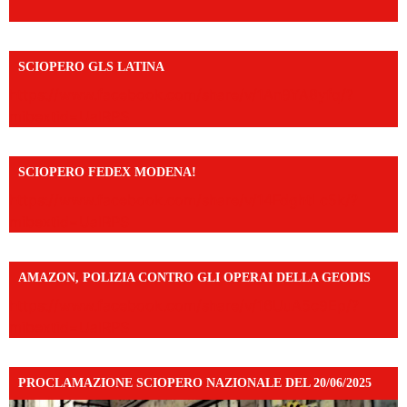
SCIOPERO GLS LATINA
https://www.facebook.com/share/v/1An9YA8yfq/?
mibextid=UalRPS
SCIOPERO FEDEX MODENA!
https://www.facebook.com/share/v/14FdghtLc5k/?
mibextid=UalRPS
AMAZON, POLIZIA CONTRO GLI OPERAI DELLA GEODIS
https://www.facebook.com/share/v/16UuA5c9Ep/?
mibextid=UalRPS
PROCLAMAZIONE SCIOPERO NAZIONALE DEL 20/06/2025