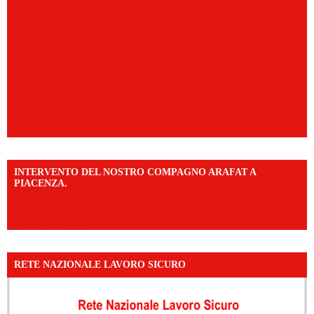
INTERVENTO DEL NOSTRO COMPAGNO ARAFAT A
PIACENZA.
https://www.facebook.com/share/v/16F2CWAw7M/?
mibextid=WC7FNe
RETE NAZIONALE LAVORO SICURO