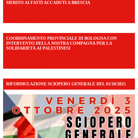
MERITO AI FATTI ACCADUTI A BRESCIA
https://www.facebook.com/share/v/1DDi3eq4FZ/?
mibextid=WC7FNe
COORDINAMENTO PROVINCIALE DI BOLOGNA CON
INTERVENTO DELLA NOSTRA COMPAGNA PER LA
SOLIDARIETÀ AI PALESTINESI
https://www.facebook.com/share/v/198LfVj3Y6/?
mibextid=WC7FNe
RIFORMULAZIONE SCIOPERO GENERALE DEL 03/10/2025