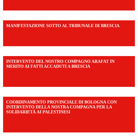
MANIFESTAZIONE SOTTO AL TRIBUNALE DI BRESCIA
https://www.facebook.com/share/r/1EMnKDDtxc/?
mibextid=UalRPS
INTERVENTO DEL NOSTRO COMPAGNO ARAFAT IN
MERITO AI FATTI ACCADUTI A BRESCIA
https://www.facebook.com/share/v/1DDi3eq4FZ/?
mibextid=WC7FNe
COORDINAMENTO PROVINCIALE DI BOLOGNA CON
INTERVENTO DELLA NOSTRA COMPAGNA PER LA
SOLIDARIETÀ AI PALESTINESI
https://www.facebook.com/share/v/198LfVj3Y6/?
mibextid=WC7FNe