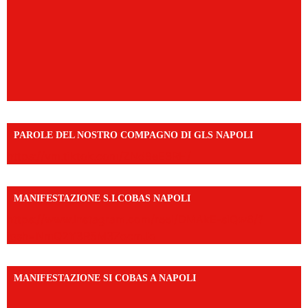
PAROLE DEL NOSTRO COMPAGNO DI GLS NAPOLI
https://vm.tiktok.com/ZNd9eE3RH/
MANIFESTAZIONE S.I.COBAS NAPOLI
https://www.instagram.com/reel/DMAkE-siQw6/?
igsh=NmQ2Y3R5M3ZqcmJo
MANIFESTAZIONE SI COBAS A NAPOLI