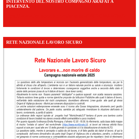
INTERVENTO DEL NOSTRO COMPAGNO ARAFAT A
PIACENZA.
https://www.facebook.com/share/v/16F2CWAw7M/?
mibextid=WC7FNe
RETE NAZIONALE LAVORO SICURO