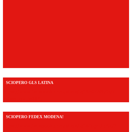
SCIOPERO GLS LATINA
https://www.facebook.com/share/v/1An9YA8yfq/?
mibextid=UalRPS
SCIOPERO FEDEX MODENA!
https://www.facebook.com/share/v/14FdghtLc5k/?