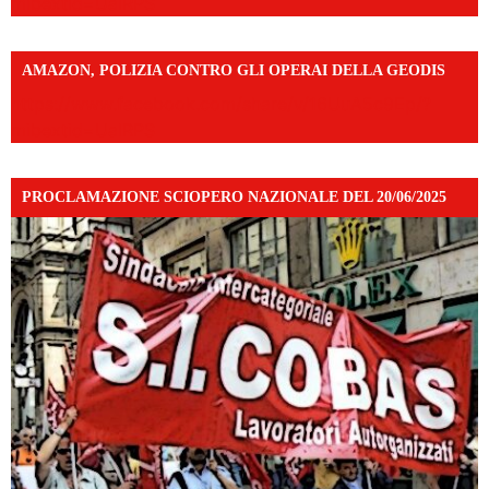
mibextid=UalRPS
AMAZON, POLIZIA CONTRO GLI OPERAI DELLA GEODIS
https://www.facebook.com/share/v/16UuA5c9Ep/?
mibextid=UalRPS
PROCLAMAZIONE SCIOPERO NAZIONALE DEL 20/06/2025