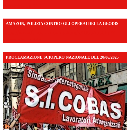
mibextid=UalRPS
AMAZON, POLIZIA CONTRO GLI OPERAI DELLA GEODIS
https://www.facebook.com/share/v/16UuA5c9Ep/?
mibextid=UalRPS
PROCLAMAZIONE SCIOPERO NAZIONALE DEL 20/06/2025