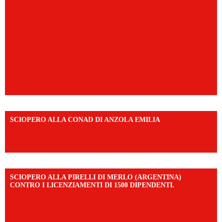
SCIOPERO ALLA CONAD DI ANZOLA EMILIA
https://www.facebook.com/share/v/1AD7YkEpuD/?
mibextid=UalRPS
SCIOPERO ALLA PIRELLI DI MERLO (ARGENTINA)
CONTRO I LICENZIAMENTI DI 1500 DIPENDENTI.