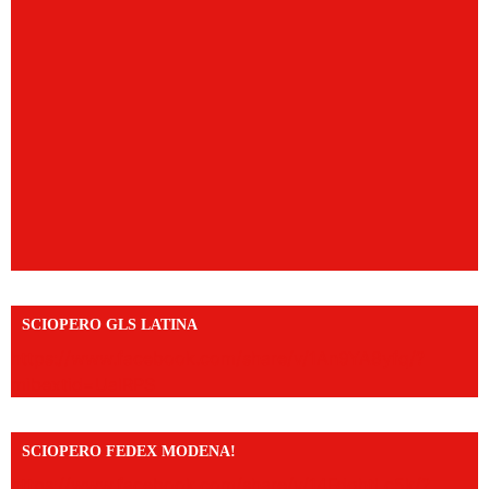
SCIOPERO GLS LATINA
https://www.facebook.com/share/v/1An9YA8yfq/?
mibextid=UalRPS
SCIOPERO FEDEX MODENA!
https://www.facebook.com/share/v/14FdghtLc5k/?