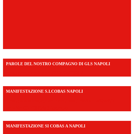
PAROLE DEL NOSTRO COMPAGNO DI GLS NAPOLI
https://vm.tiktok.com/ZNd9eE3RH/
MANIFESTAZIONE S.I.COBAS NAPOLI
https://www.instagram.com/reel/DMAkE-siQw6/?
igsh=NmQ2Y3R5M3ZqcmJo
MANIFESTAZIONE SI COBAS A NAPOLI