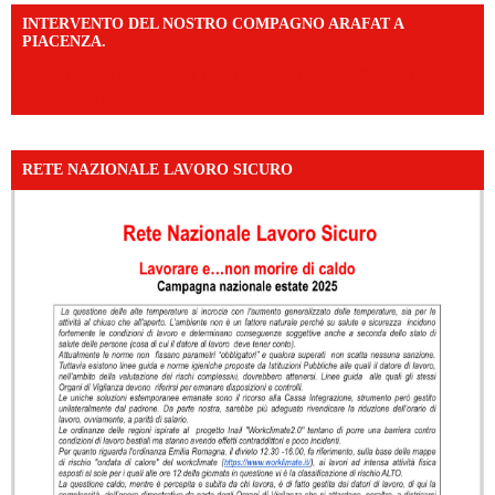
INTERVENTO DEL NOSTRO COMPAGNO ARAFAT A
PIACENZA.
https://www.facebook.com/share/v/16F2CWAw7M/?
mibextid=WC7FNe
RETE NAZIONALE LAVORO SICURO