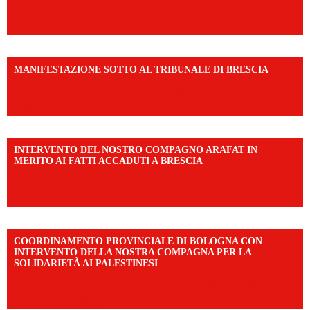
MANIFESTAZIONE SOTTO AL TRIBUNALE DI BRESCIA
https://www.facebook.com/share/r/1EMnKDDtxc/?
mibextid=UalRPS
INTERVENTO DEL NOSTRO COMPAGNO ARAFAT IN
MERITO AI FATTI ACCADUTI A BRESCIA
https://www.facebook.com/share/v/1DDi3eq4FZ/?
mibextid=WC7FNe
COORDINAMENTO PROVINCIALE DI BOLOGNA CON
INTERVENTO DELLA NOSTRA COMPAGNA PER LA
SOLIDARIETÀ AI PALESTINESI
https://www.facebook.com/share/v/198LfVj3Y6/?
mibextid=WC7FNe