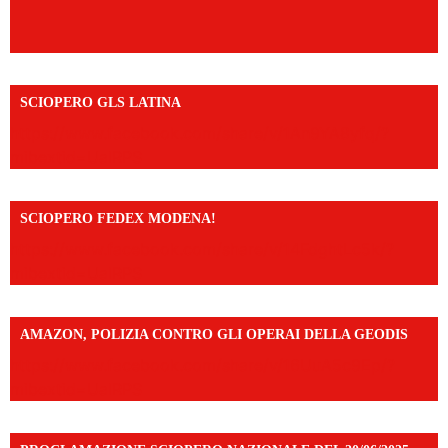
SCIOPERO GLS LATINA
https://www.facebook.com/share/v/1An9YA8yfq/?
mibextid=UalRPS
SCIOPERO FEDEX MODENA!
https://www.facebook.com/share/v/14FdghtLc5k/?
mibextid=UalRPS
AMAZON, POLIZIA CONTRO GLI OPERAI DELLA GEODIS
https://www.facebook.com/share/v/16UuA5c9Ep/?
mibextid=UalRPS