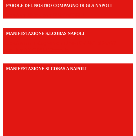
PAROLE DEL NOSTRO COMPAGNO DI GLS NAPOLI
https://vm.tiktok.com/ZNd9eE3RH/
MANIFESTAZIONE S.I.COBAS NAPOLI
https://www.instagram.com/reel/DMAkE-siQw6/?
igsh=NmQ2Y3R5M3ZqcmJo
MANIFESTAZIONE SI COBAS A NAPOLI