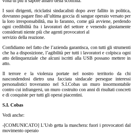
volta di più il sapore amaro della sconfitta.
I suoi dirigenti, riciclatisi sindacalisti dopo aver fallito in politica,
dovranno pagare fino all’ultima goccia di sangue operaio versato per
la loro irresponsabilità, ma lo faranno, come già avviene, perdendo
ogni credibilità fra i lavoratori del settore e venendo giustamente
considerati niente più che agenti provocatori al
servizio della reazione.
Confidiamo nel fatto che l’azienda garantisca, con tutti gli strumenti
che ha a disposizione, l’agibilità per tutti i lavoratori e colpisca ogni
atto delinquenziale che alcuni iscritti alla USB possano mettere in
atto.
Il terrore e la violenza portate nel nostro territorio da chi
nascondendosi dietro una facciata sindacale persegue interessi
personalistici troveranno nel S.I.Cobas un muro insormontabile
contro cui infrangersi, un muro costruito con anni di risultati concreti
e di conquiste per tutti gli operai piacentini.
S.I. Cobas
Vedi anche:
-[COMUNICATO] L’Usb getta la maschera: fuori i provocatori dal
movimento operaio