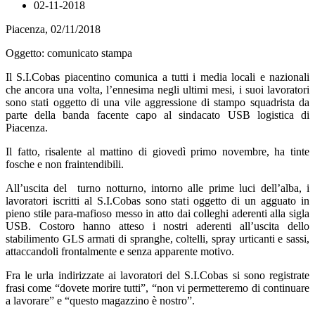
02-11-2018
Piacenza, 02/11/2018
Oggetto: comunicato stampa
Il S.I.Cobas piacentino comunica a tutti i media locali e nazionali
che ancora una volta, l’ennesima negli ultimi mesi, i suoi lavoratori
sono stati oggetto di una vile aggressione di stampo squadrista da
parte della banda facente capo al sindacato USB logistica di
Piacenza.
Il fatto, risalente al mattino di giovedì primo novembre, ha tinte
fosche e non fraintendibili.
All’uscita del turno notturno, intorno alle prime luci dell’alba, i
lavoratori iscritti al S.I.Cobas sono stati oggetto di un agguato in
pieno stile para-mafioso messo in atto dai colleghi aderenti alla sigla
USB. Costoro hanno atteso i nostri aderenti all’uscita dello
stabilimento GLS armati di spranghe, coltelli, spray urticanti e sassi,
attaccandoli frontalmente e senza apparente motivo.
Fra le urla indirizzate ai lavoratori del S.I.Cobas si sono registrate
frasi come “dovete morire tutti”, “non vi permetteremo di continuare
a lavorare” e “questo magazzino è nostro”.