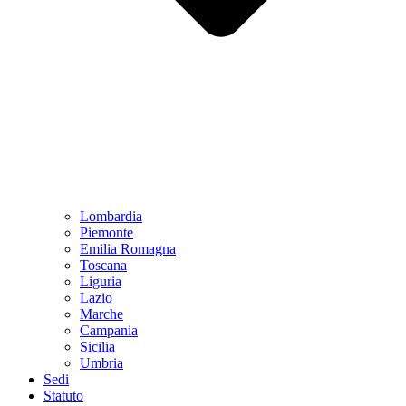
Lombardia
Piemonte
Emilia Romagna
Toscana
Liguria
Lazio
Marche
Campania
Sicilia
Umbria
Sedi
Statuto