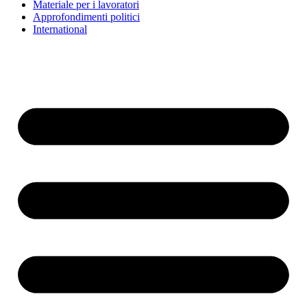
Materiale per i lavoratori
Approfondimenti politici
International