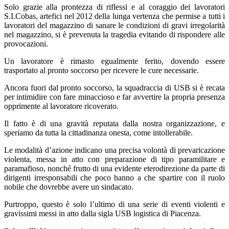
Solo grazie alla prontezza di riflessi e al coraggio dei lavoratori
S.I.Cobas, artefici nel 2012 della lunga vertenza che permise a tutti i
lavoratori del magazzino di sanare le condizioni di gravi irregolarità
nel magazzino, si è prevenuta la tragedia evitando di rispondere alle
provocazioni.
Un lavoratore è rimasto egualmente ferito, dovendo essere
trasportato al pronto soccorso per ricevere le cure necessarie.
Ancora fuori dal pronto soccorso, la squadraccia di USB si è recata
per intimidire con fare minaccioso e far avvertire la propria presenza
opprimente al lavoratore ricoverato.
Il fatto è di una gravità reputata dalla nostra organizzazione, e
speriamo da tutta la cittadinanza onesta, come intollerabile.
Le modalità d’azione indicano una precisa volontà di prevaricazione
violenta, messa in atto con preparazione di tipo paramilitare e
paramafioso, nonché frutto di una evidente eterodirezione da parte di
dirigenti irresponsabili che poco hanno a che spartire con il ruolo
nobile che dovrebbe avere un sindacato.
Purtroppo, questo è solo l’ultimo di una serie di eventi violenti e
gravissimi messi in atto dalla sigla USB logistica di Piacenza.