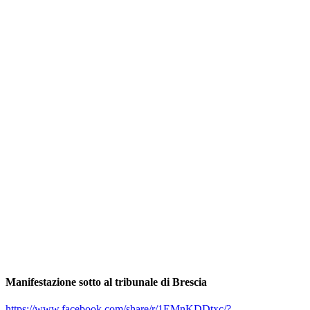
Manifestazione sotto al tribunale di Brescia
https://www.facebook.com/share/r/1EMnKDDtxc/?