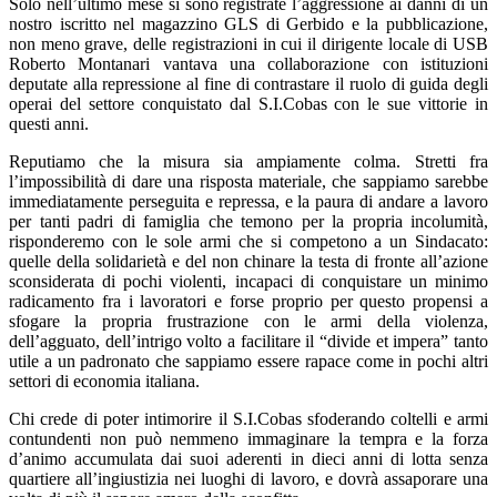
Solo nell’ultimo mese si sono registrate l’aggressione ai danni di un
nostro iscritto nel magazzino GLS di Gerbido e la pubblicazione,
non meno grave, delle registrazioni in cui il dirigente locale di USB
Roberto Montanari vantava una collaborazione con istituzioni
deputate alla repressione al fine di contrastare il ruolo di guida degli
operai del settore conquistato dal S.I.Cobas con le sue vittorie in
questi anni.
Reputiamo che la misura sia ampiamente colma. Stretti fra
l’impossibilità di dare una risposta materiale, che sappiamo sarebbe
immediatamente perseguita e repressa, e la paura di andare a lavoro
per tanti padri di famiglia che temono per la propria incolumità,
risponderemo con le sole armi che si competono a un Sindacato:
quelle della solidarietà e del non chinare la testa di fronte all’azione
sconsiderata di pochi violenti, incapaci di conquistare un minimo
radicamento fra i lavoratori e forse proprio per questo propensi a
sfogare la propria frustrazione con le armi della violenza,
dell’agguato, dell’intrigo volto a facilitare il “divide et impera” tanto
utile a un padronato che sappiamo essere rapace come in pochi altri
settori di economia italiana.
Chi crede di poter intimorire il S.I.Cobas sfoderando coltelli e armi
contundenti non può nemmeno immaginare la tempra e la forza
d’animo accumulata dai suoi aderenti in dieci anni di lotta senza
quartiere all’ingiustizia nei luoghi di lavoro, e dovrà assaporare una