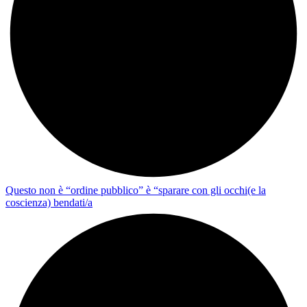
Questo non è “ordine pubblico” è “sparare con gli occhi(e la
coscienza) bendati/a