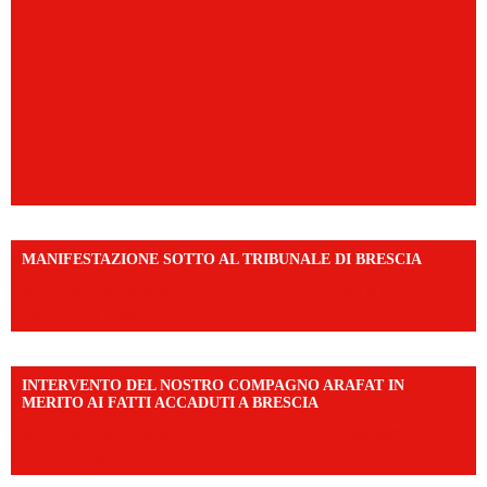
MANIFESTAZIONE SOTTO AL TRIBUNALE DI BRESCIA
https://www.facebook.com/share/r/1EMnKDDtxc/?
mibextid=UalRPS
INTERVENTO DEL NOSTRO COMPAGNO ARAFAT IN
MERITO AI FATTI ACCADUTI A BRESCIA
https://www.facebook.com/share/v/1DDi3eq4FZ/?
mibextid=WC7FNe