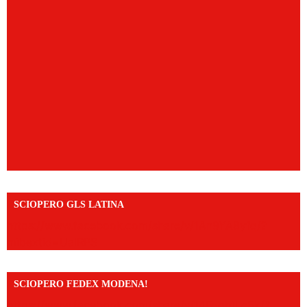
SCIOPERO GLS LATINA
https://www.facebook.com/share/v/1An9YA8yfq/?
mibextid=UalRPS
SCIOPERO FEDEX MODENA!
https://www.facebook.com/share/v/14FdghtLc5k/?