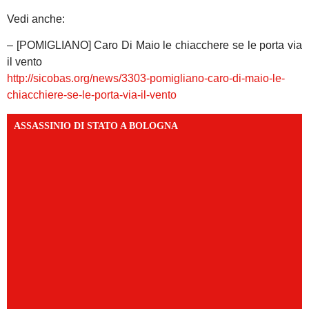
Vedi anche:
– [POMIGLIANO] Caro Di Maio le chiacchere se le porta via
il vento
http://sicobas.org/news/3303-pomigliano-caro-di-maio-le-
chiacchiere-se-le-porta-via-il-vento
ASSASSINIO DI STATO A BOLOGNA