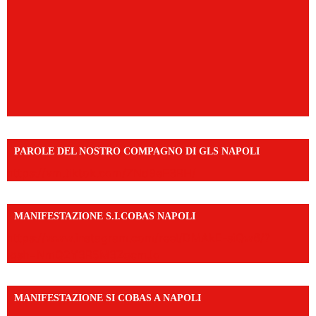
PAROLE DEL NOSTRO COMPAGNO DI GLS NAPOLI
https://vm.tiktok.com/ZNd9eE3RH/
MANIFESTAZIONE S.I.COBAS NAPOLI
https://www.instagram.com/reel/DMAkE-siQw6/?
igsh=NmQ2Y3R5M3ZqcmJo
MANIFESTAZIONE SI COBAS A NAPOLI