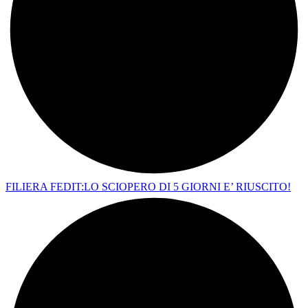
FILIERA FEDIT:LO SCIOPERO DI 5 GIORNI E’ RIUSCITO!