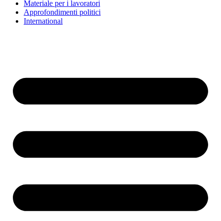
Materiale per i lavoratori
Approfondimenti politici
International