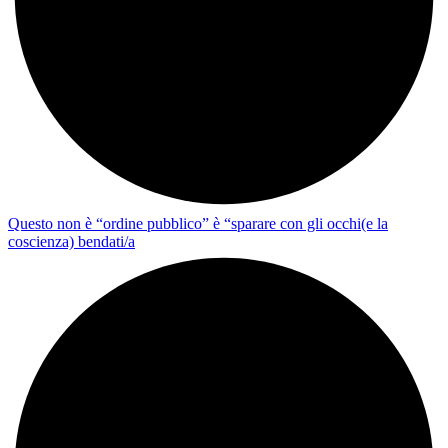
Questo non è “ordine pubblico” è “sparare con gli occhi(e la
coscienza) bendati/a