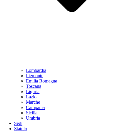
Lombardia
Piemonte
Emilia Romagna
Toscana
Liguria
Lazio
Marche
Campania
Sicilia
Umbria
Sedi
Statuto