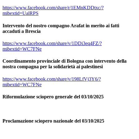
https://www.facebook.com/share/r/1EMnKDDtxc/?
mibextid=UalRPS
Intervento del nostro compagno Arafat in merito ai fatti
accaduti a Brescia
https://www.facebook.com/share/v/1DDi3eq4FZ/?
mibextid=WC7FNe
Coordinamento provinciale di Bologna con intervento della
nostra compagna per la solidarietà ai palestinesi
https://www.facebook.com/share/v/198LfVj3Y6/?
mibextid=WC7FNe
Riformulazione sciopero generale del 03/10/2025
Proclamazione sciopero nazionale del 03/10/2025