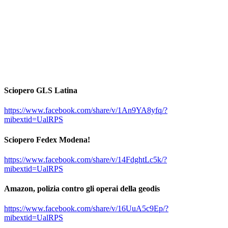
Sciopero GLS Latina
https://www.facebook.com/share/v/1An9YA8yfq/?
mibextid=UalRPS
Sciopero Fedex Modena!
https://www.facebook.com/share/v/14FdghtLc5k/?
mibextid=UalRPS
Amazon, polizia contro gli operai della geodis
https://www.facebook.com/share/v/16UuA5c9Ep/?
mibextid=UalRPS