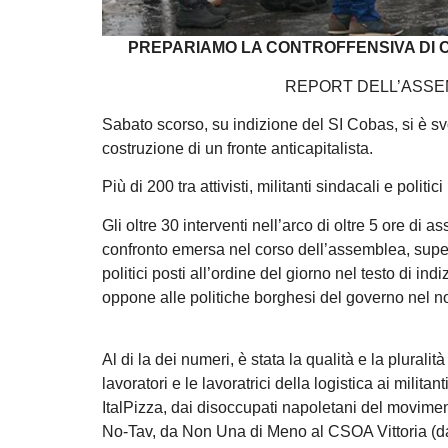
PREPARIAMO LA CONTROFFENSIVA DI CLA
REPORT DELL’ASSEM
Sabato scorso, su indizione del SI Cobas, si è svo
costruzione di un fronte anticapitalista.
Più di 200 tra attivisti, militanti sindacali e polit
Gli oltre 30 interventi nell’arco di oltre 5 ore di
confronto emersa nel corso dell’assemblea, super
politici posti all’ordine del giorno nel testo di in
oppone alle politiche borghesi del governo nel n
Al di la dei numeri, è stata la qualità e la pluralità
lavoratori e le lavoratrici della logistica ai militan
ItalPizza, dai disoccupati napoletani del movi
No-Tav, da Non Una di Meno al CSOA Vittoria (da a