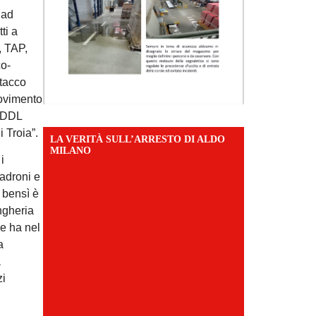
 ad
ti a
, TAP,
co-
ttacco
movimento
l DDL
i Troia”.
LA VERITÀ SULL’ARRESTO DI ALDO
MILANO
i
padroni e
, bensì è
ngheria
he ha nel
a
a
zi