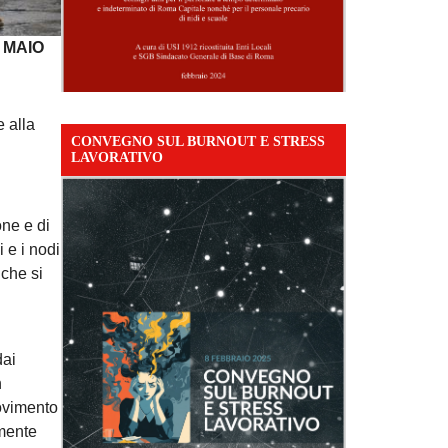
 MAIO
e alla
CONVEGNO SUL BURNOUT E STRESS
LAVORATIVO
one e di
 e i nodi
 che si
dai
n
ovimento
amente