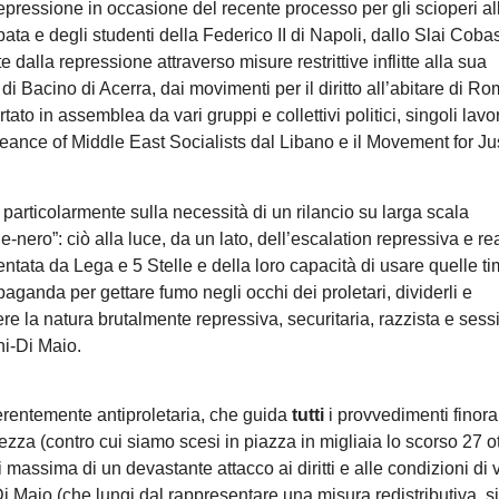
epressione in occasione del recente processo per gli scioperi a
ata e degli studenti della Federico II di Napoli, dallo Slai Cobas
alla repressione attraverso misure restrittive inflitte alla sua
i Bacino di Acerra, dai movimenti per il diritto all’abitare di Ro
ato in assemblea da vari gruppi e collettivi politici, singoli lavor
Alleance of Middle East Socialists dal Libano e il Movement for Ju
particolarmente sulla necessità di un rilancio su larga scala
e-nero”: ciò alla luce, da un lato, dell’escalation repressiva e re
esentata da Lega e 5 Stelle e della loro capacità di usare quelle t
aganda per gettare fumo negli occhi dei proletari, dividerli e
re la natura brutalmente repressiva, securitaria, razzista e sess
ni-Di Maio.
oerentemente antiproletaria, che guida
tutti
i provvedimenti finora
ezza (contro cui siamo scesi in piazza in migliaia lo scorso 27 o
assima di un devastante attacco ai diritti e alle condizioni di v
 Di Maio (che lungi dal rappresentare una misura redistributiva, si