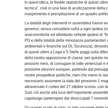
In quest’ottica, le fredde statistiche di questi ult
tecnica”, cioè in una fase di acutizzazione della cr
inasprimento e precipitazione di un quadro politi
La totalità degli interventi in assemblea hanno evi
governo, senza concedere nulla a ogni ipotesi (nef
anacronistiche ed altrettanto nefaste ipotesi di “f
PD e della totalità delle minoranze parlamentari s
ambientali e finanche sul DL Sicurezza), dimost
di questi ultimi a Lega e 5 Stelle poggi sulla difesa
della nostra opposizione di classe: per questo mot
prossimi mesi, di coniugare le lotte vertenziali e 
prossime elezioni europee, partendo dal presuppo
nostre prospettive politiche, men che meno le ist
necessario assumere la data del prossimo 1 mag
attraversato il corteo del 27 ottobre scorso, con 
Sud: ciò anche alla luce dell’importante assemb
capoluogo partenopeo dai disoccupati 7 novembre
Da questo punto di vista, la lotta vincente delle la