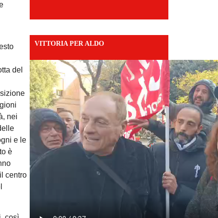
ne
VITTORIA PER ALDO
uesto
tta del
osizione
agioni
à, nei
delle
gni e le
to è
nno
il centro
l
, così