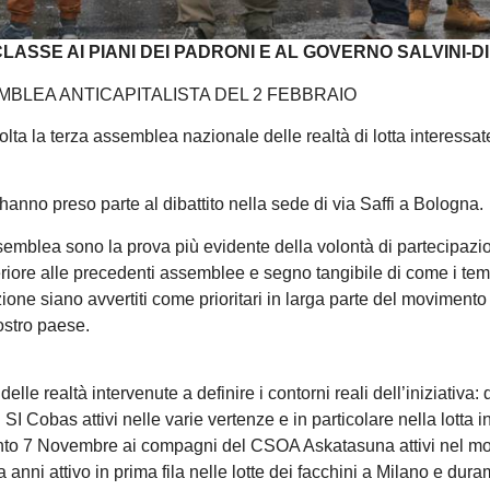
SSE AI PIANI DEI PADRONI E AL GOVERNO SALVINI-DI
BLEA ANTICAPITALISTA DEL 2 FEBBRAIO
lta la terza assemblea nazionale delle realtà di lotta interessat
ici hanno preso parte al dibattito nella sede di via Saffi a Bologna.
 assemblea sono la prova più evidente della volontà di partecipazi
iore alle precedenti assemblee e segno tangibile di come i temi
dizione siano avvertiti come prioritari in larga parte del movimento
ostro paese.
 delle realtà intervenute a definire i contorni reali dell’iniziativa: 
ti SI Cobas attivi nelle varie vertenze e in particolare nella lotta i
mento 7 Novembre ai compagni del CSOA Askatasuna attivi nel m
nni attivo in prima fila nelle lotte dei facchini a Milano e dur