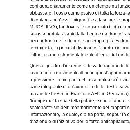
configura chiaramente come un elemosina funziona
abbassare il costo complessivo di tutta la forza-la
diventare anch’essi “migranti” e a lasciare le pro
MUOS, ILVA), laddove si è consumato il più clamoro
fascista portata avanti dalla Lega e dal fronte trasv
nei confronti delle donne e ai sempre più evidenti
femminista, in primis il divorzio e l’aborto: un pr
Pillon, usando strumentalmente il tema del diritto a
Questo quadro d’insieme rafforza le ragioni dello 
lavoratori e i movimenti affinchè quest’appuntame
repressione. In più parti dell’assemblea si è eviden
parte integrante di un’avanzata delle destre sovra
ma anche LePen in Francia e AFD in Germania) sia
“trumpismo” la sua stella polare, e che affonda le 
scatenante sia dell’imbarbarimento dei rapporti so
internazionale, la quale, d’altra parte, seppur in
d’azione e di iniziativa per le forze anticapitalis