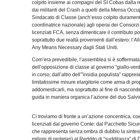
colpito insieme ai compagni del SI Cobas dalla r
dai militanti del Crash a quelli della Mensa Occup
Sindacato di Classe (anch’esso colpito duramente d
coordinatrice nazionale) agli operai dei Consorzi d
licenziati FCA, senza dimenticare il contributo port
soprattutto due realtà provenienti dall’estero: l’
Any Means Necessary dagli Stati Uniti.
Com’era prevedibile, l’assemblea si è soffermata 
dell’opposizione di classe al governo “giallo-verd
in corso; dall’altro dell'”insidia populista” rappr
limitatissime misure elargitorie come arma di prop
addomesticarli, ma soprattutto al fine di nasconde
guida in maniera organica l’azione del duo Salvi
Ci troviamo di fronte a un’azione concentrica, c
licenziati dal governo Conte: dal Pacchetto Sicur
che rappresenta senza ombra di dubbio la sintesi m
milioni di proletari) al Reddito di “sudditanza” di