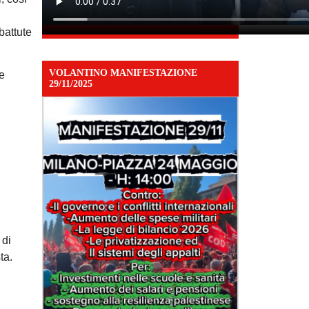
battute
VOLANTINO MANIFESTAZIONE
e
29/11/2025
 di
ta.