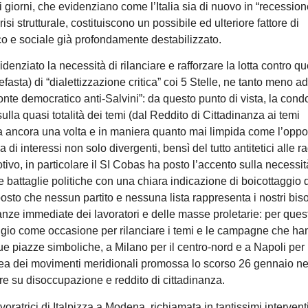
imi giorni, che evidenziano come l’Italia sia di nuovo in “recessio
isi strutturale, costituiscono un possibile ed ulteriore fattore di
co e sociale già profondamente destabilizzato.
denziato la necessità di rilanciare e rafforzare la lotta contro q
asta) di “dialettizzazione critica” coi 5 Stelle, ne tanto meno ad
ronte democratico anti-Salvini”: da questo punto di vista, la condo
ulla quasi totalità dei temi (dal Reddito di Cittadinanza ai temi
ra ancora una volta e in maniera quanto mai limpida come l’opp
 di interessi non solo divergenti, bensì del tutto antitetici alle r
ivo, in particolare il SI Cobas ha posto l’accento sulla necessit
le battaglie politiche con una chiara indicazione di boicottaggio 
sto che nessun partito e nessuna lista rappresenta i nostri biso
anze immediate dei lavoratori e delle masse proletarie: per ques
gio come occasione per rilanciare i temi e le campagne che ha
due piazze simboliche, a Milano per il centro-nord e a Napoli per 
lea dei movimenti meridionali promossa lo scorso 26 gennaio ne
 su disoccupazione e reddito di cittadinanza.
voratrici di Italpizza a Modena, richiamata in tantissimi interventi