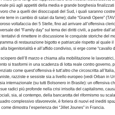
le più agli appetiti della media e grande borghesia finalizzati
voro che a quelli dei disoccupati del Sud, i quali saranno costret
prie terre in cambio di salari da fame); dalle “Grandi Opere” (TAV
so voltafaccia dei 5 Stelle, fino ad arrivare all’offensiva cleri
ersale del “Family day” sul tema dei diritti civili, a partire dall’a
 tentativi di rimettere in discussione le conquiste storiche del 
ogramma di restaurazione bigotto e patriarcale rispetto al quale i
lla bigenitorialità e all’affido condiviso, si erge come “cavallo d
sciopero dell’8 marzo e chiama alla mobilitazione le lavoratrici, 
nto si trasformi in una scadenza di lotta reale contro governo, 
ziato come quest’offensiva è tutt’altro che circoscritta all’Italia
niste, razziste e sessiste sia a livello europeo (vedi Orban in U
 internazionale (su tutti Bolsonero in Brasile): un offensiva c
sue radici più profonde nella crisi irrisolta del capitalismo, caus
ciali, sia, al contempo, della bancarotta del riformismo su scal
 quadro complessivo sfavorevole, è foriera di nuovi ed inediti spa
te, come dimostra l’esperienza dei “Jillet Jounes” in Francia.