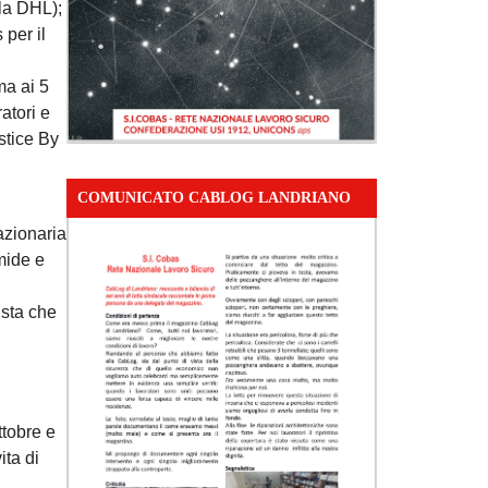
lla DHL);
 per il
ma ai 5
atori e
stice By
COMUNICATO CABLOG LANDRIANO
azionaria
imide e
ista che
ttobre e
ita di