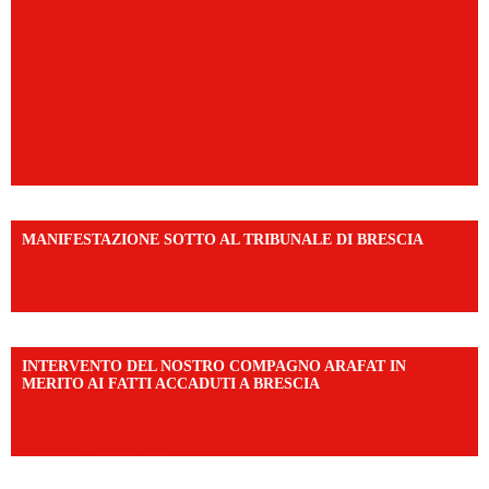
MANIFESTAZIONE SOTTO AL TRIBUNALE DI BRESCIA
https://www.facebook.com/share/r/1EMnKDDtxc/?
mibextid=UalRPS
INTERVENTO DEL NOSTRO COMPAGNO ARAFAT IN
MERITO AI FATTI ACCADUTI A BRESCIA
https://www.facebook.com/share/v/1DDi3eq4FZ/?
mibextid=WC7FNe