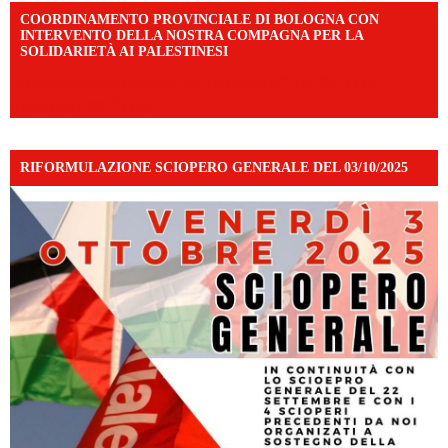
COORDINAMENTO PROVINCIALE DI BOLOGNA CON
INTERVENTO DELLA NOSTRA COMPAGNA PER LA
SOLIDARIETÀ AI PALESTINESI
https://www.facebook.com/share/v/198LfVj3Y6/?
mibextid=WC7FNe
RIFORMULAZIONE SCIOPERO GENERALE DEL 03/10/2025