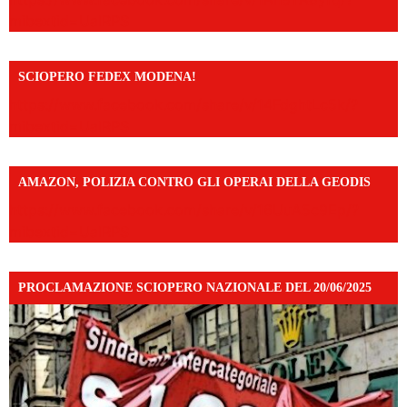
mibextid=UalRPS
SCIOPERO FEDEX MODENA!
https://www.facebook.com/share/v/14FdghtLc5k/?
mibextid=UalRPS
AMAZON, POLIZIA CONTRO GLI OPERAI DELLA GEODIS
https://www.facebook.com/share/v/16UuA5c9Ep/?
mibextid=UalRPS
PROCLAMAZIONE SCIOPERO NAZIONALE DEL 20/06/2025