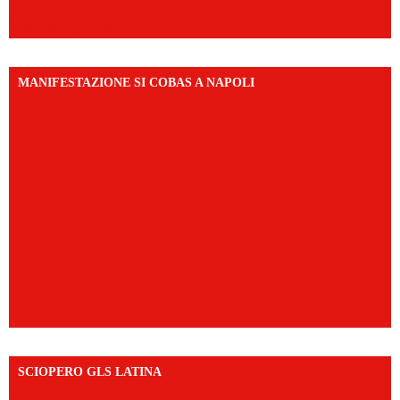
https://www.instagram.com/reel/DMAkE-siQw6/?
igsh=NmQ2Y3R5M3ZqcmJo
MANIFESTAZIONE SI COBAS A NAPOLI
SCIOPERO GLS LATINA
https://www.facebook.com/share/v/1An9YA8yfq/?