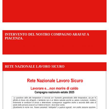
INTERVENTO DEL NOSTRO COMPAGNO ARAFAT A
PIACENZA.
https://www.facebook.com/share/v/16F2CWAw7M/?
mibextid=WC7FNe
RETE NAZIONALE LAVORO SICURO