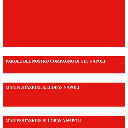
PAROLE DEL NOSTRO COMPAGNO DI GLS NAPOLI
https://vm.tiktok.com/ZNd9eE3RH/
MANIFESTAZIONE S.I.COBAS NAPOLI
https://www.instagram.com/reel/DMAkE-siQw6/?
igsh=NmQ2Y3R5M3ZqcmJo
MANIFESTAZIONE SI COBAS A NAPOLI