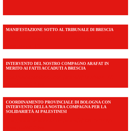
MANIFESTAZIONE SOTTO AL TRIBUNALE DI BRESCIA
https://www.facebook.com/share/r/1EMnKDDtxc/?
mibextid=UalRPS
INTERVENTO DEL NOSTRO COMPAGNO ARAFAT IN
MERITO AI FATTI ACCADUTI A BRESCIA
https://www.facebook.com/share/v/1DDi3eq4FZ/?
mibextid=WC7FNe
COORDINAMENTO PROVINCIALE DI BOLOGNA CON
INTERVENTO DELLA NOSTRA COMPAGNA PER LA
SOLIDARIETÀ AI PALESTINESI
https://www.facebook.com/share/v/198LfVj3Y6/?
mibextid=WC7FNe