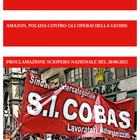
mibextid=UalRPS
AMAZON, POLIZIA CONTRO GLI OPERAI DELLA GEODIS
https://www.facebook.com/share/v/16UuA5c9Ep/?
mibextid=UalRPS
PROCLAMAZIONE SCIOPERO NAZIONALE DEL 20/06/2025