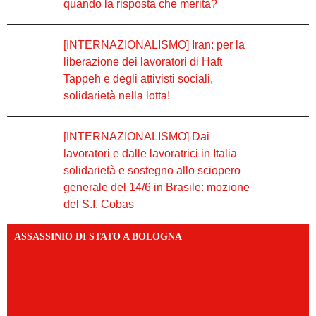
quando la risposta che merita?
[INTERNAZIONALISMO] Iran: per la
liberazione dei lavoratori di Haft
Tappeh e degli attivisti sociali,
solidarietà nella lotta!
[INTERNAZIONALISMO] Dai
lavoratori e dalle lavoratrici in Italia
solidarietà e sostegno allo sciopero
generale del 14/6 in Brasile: mozione
del S.I. Cobas
ASSASSINIO DI STATO A BOLOGNA