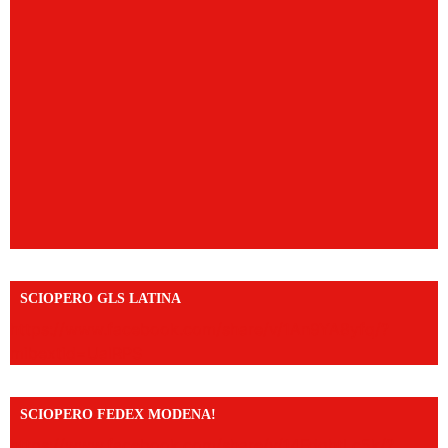
SCIOPERO GLS LATINA
https://www.facebook.com/share/v/1An9YA8yfq/?
mibextid=UalRPS
SCIOPERO FEDEX MODENA!
https://www.facebook.com/share/v/14FdghtLc5k/?