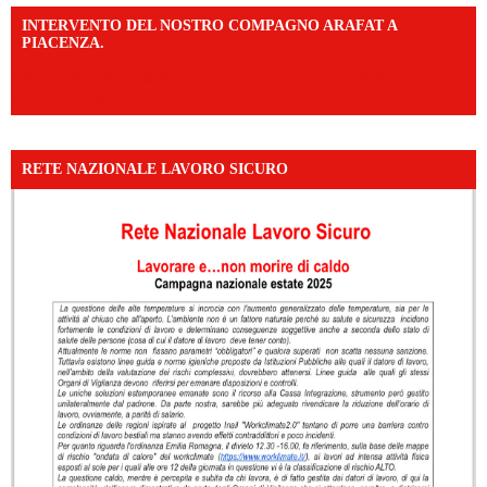
INTERVENTO DEL NOSTRO COMPAGNO ARAFAT A
PIACENZA.
https://www.facebook.com/share/v/16F2CWAw7M/?
mibextid=WC7FNe
RETE NAZIONALE LAVORO SICURO