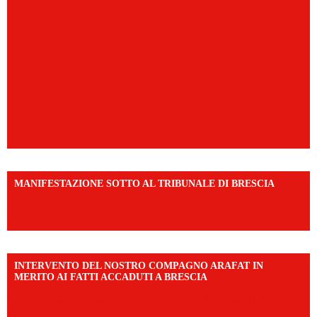
MANIFESTAZIONE SOTTO AL TRIBUNALE DI BRESCIA
https://www.facebook.com/share/r/1EMnKDDtxc/?
mibextid=UalRPS
INTERVENTO DEL NOSTRO COMPAGNO ARAFAT IN
MERITO AI FATTI ACCADUTI A BRESCIA
https://www.facebook.com/share/v/1DDi3eq4FZ/?
mibextid=WC7FNe