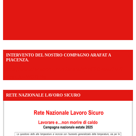
INTERVENTO DEL NOSTRO COMPAGNO ARAFAT A
PIACENZA.
https://www.facebook.com/share/v/16F2CWAw7M/?
mibextid=WC7FNe
RETE NAZIONALE LAVORO SICURO