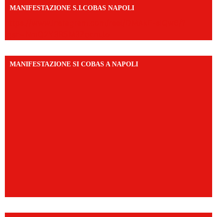
MANIFESTAZIONE S.I.COBAS NAPOLI
https://www.instagram.com/reel/DMAkE-siQw6/?
igsh=NmQ2Y3R5M3ZqcmJo
MANIFESTAZIONE SI COBAS A NAPOLI