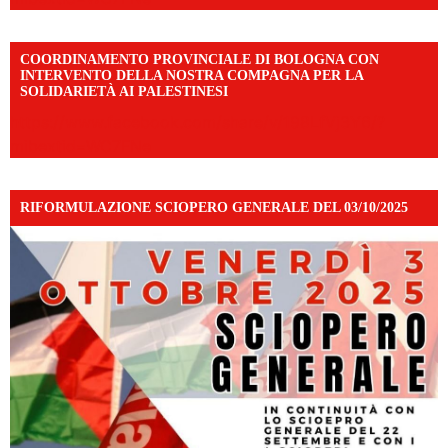
COORDINAMENTO PROVINCIALE DI BOLOGNA CON
INTERVENTO DELLA NOSTRA COMPAGNA PER LA
SOLIDARIETÀ AI PALESTINESI
https://www.facebook.com/share/v/198LfVj3Y6/?
mibextid=WC7FNe
RIFORMULAZIONE SCIOPERO GENERALE DEL 03/10/2025