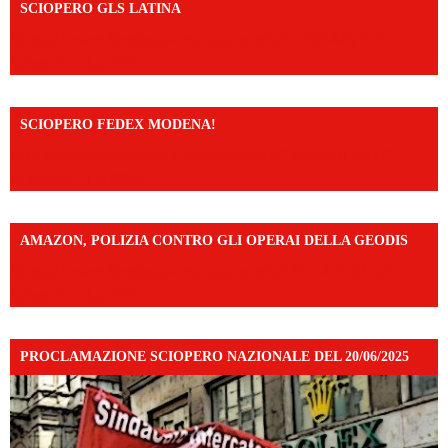
SCIOPERO GLS LATINA
https://www.facebook.com/share/v/1An9YA8yfq/?
mibextid=UalRPS
SCIOPERO FEDEX MODENA!
https://www.facebook.com/share/v/14FdghtLc5k/?
mibextid=UalRPS
AMAZON, POLIZIA CONTRO GLI OPERAI DELLA GEODIS
https://www.facebook.com/share/v/16UuA5c9Ep/?
mibextid=UalRPS
PROCLAMAZIONE SCIOPERO NAZIONALE DEL 20/06/2025