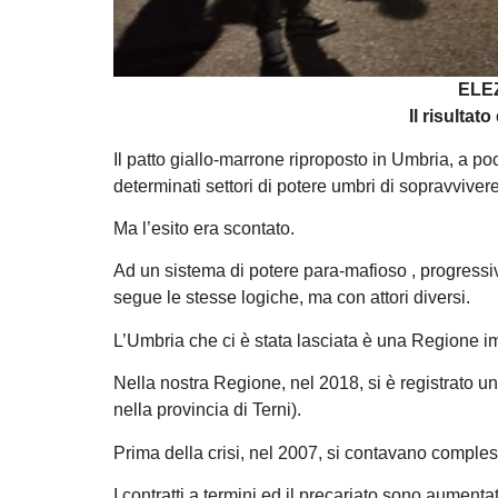
ELE
Il risultat
Il patto giallo-marrone riproposto in Umbria, a po
determinati settori di potere umbri di sopravvivere
Ma l’esito era scontato.
Ad un sistema di potere para-mafioso , progress
segue le stesse logiche, ma con attori diversi.
L’Umbria che ci è stata lasciata è una Regione im
Nella nostra Regione, nel 2018, si è registrato u
nella provincia di Terni).
Prima della crisi, nel 2007, si contavano compl
I contratti a termini ed il precariato sono aumentat