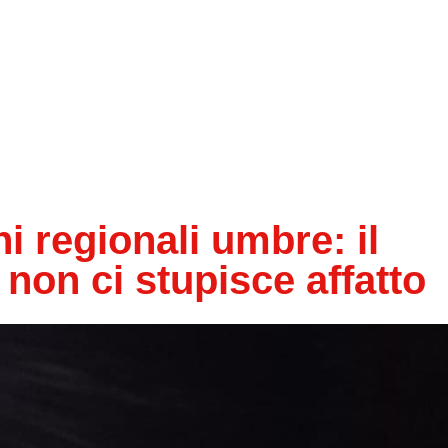
 regionali umbre: il
e non ci stupisce affatto