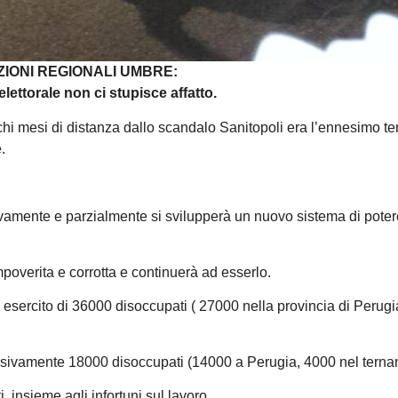
ZIONI REGIONALI UMBRE:
o elettorale non ci stupisce affatto.
chi mesi di distanza dallo scandalo Sanitopoli era l’ennesimo ten
.
ivamente e parzialmente si svilupperà un nuovo sistema di pote
poverita e corrotta e continuerà ad esserlo.
n esercito di 36000 disoccupati ( 27000 nella provincia di Perug
essivamente 18000 disoccupati (14000 a Perugia, 4000 nel terna
i, insieme agli infortuni sul lavoro.