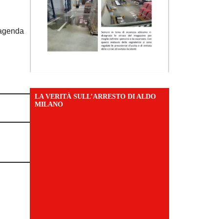
a agenda
LA VERITÀ SULL’ARRESTO DI ALDO
MILANO