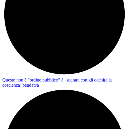
Questo non è “ordine pubblico” è “sparare con gli occhi(e la
coscienza) bendati/a