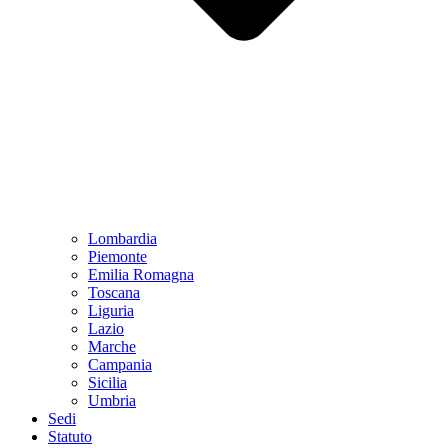
Lombardia
Piemonte
Emilia Romagna
Toscana
Liguria
Lazio
Marche
Campania
Sicilia
Umbria
Sedi
Statuto