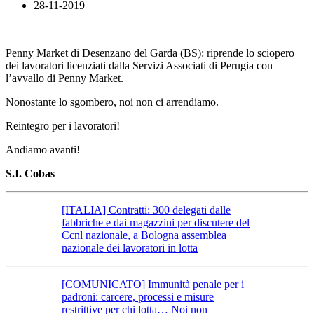
28-11-2019
Penny Market di Desenzano del Garda (BS): riprende lo sciopero
dei lavoratori licenziati dalla Servizi Associati di Perugia con
l’avvallo di Penny Market.
Nonostante lo sgombero, noi non ci arrendiamo.
Reintegro per i lavoratori!
Andiamo avanti!
S.I. Cobas
[ITALIA] Contratti: 300 delegati dalle
fabbriche e dai magazzini per discutere del
Ccnl nazionale, a Bologna assemblea
nazionale dei lavoratori in lotta
[COMUNICATO] Immunità penale per i
padroni: carcere, processi e misure
restrittive per chi lotta… Noi non