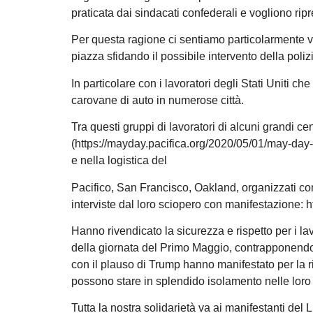
praticata dai sindacati confederali e vogliono ripr
Per questa ragione ci sentiamo particolarmente vi
piazza sfidando il possibile intervento della poliz
In particolare con i lavoratori degli Stati Uniti c
carovane di auto in numerose città.
Tra questi gruppi di lavoratori di alcuni grandi ce
(https://mayday.pacifica.org/2020/05/01/may-day-2
e nella logistica del
Pacifico, San Francisco, Oakland, organizzati 
interviste dal loro sciopero con manifestazion
Hanno rivendicato la sicurezza e rispetto per i lav
della giornata del Primo Maggio, contrapponendo
con il plauso di Trump hanno manifestato per la ri
possono stare in splendido isolamento nelle loro 
Tutta la nostra solidarietà va ai manifestanti del