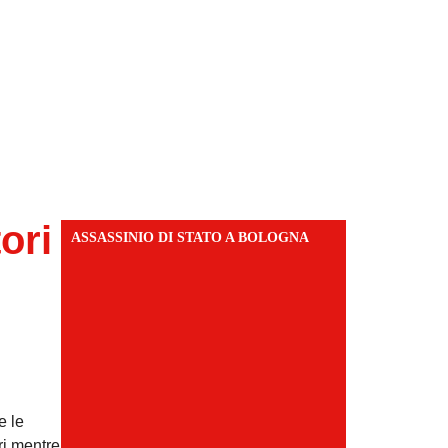
ori
ASSASSINIO DI STATO A BOLOGNA
e le
ari mentre