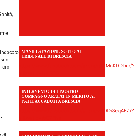
Sanità,
orme
MANIFESTAZIONE SOTTO AL
sindacato
TRIBUNALE DI BRESCIA
ksim,
https://www.facebook.com/share/r/1EMnKDDtxc/?
 loro
mibextid=UalRPS
INTERVENTO DEL NOSTRO
COMPAGNO ARAFAT IN MERITO AI
FATTI ACCADUTI A BRESCIA
https://www.facebook.com/share/v/1DDi3eq4FZ/?
.
mibextid=WC7FNe
o di