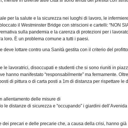
, mentre in diverse altre città si sono tenuti dei presìdi con stris
le per la salute e la sicurezza nei luoghi di lavoro, le infermier
bloccato il Westminster Bridge con striscioni e cartelli: “NON 
rnativa sulla pandemia e la carenza di protezioni per i lavorato
ra loro. È un problema comune a tutti i paesi.
ce deve lottare contro una Sanità gestita con il criterio del profitt
i e le lavoratrici, disoccupati e studenti che si sono riuniti in piaz
dove hanno manifestato “responsabilmente” ma fermamente. Oltre
osti di pittura o di carta posti a 1m di distanza per rispettare le 
un allentamento delle misure di
do le distanze di sicurezza e “occupando” i giardini dell’Avenida
 dei precari e delle precarie che, a causa della crisi, hanno già 