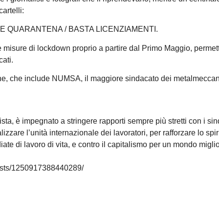
artelli:
E QUARANTENA / BASTA LICENZIAMENTI.
le misure di lockdown proprio a partire dal Primo Maggio, perme
ati.
ne, che include NUMSA, il maggiore sindacato dei metalmeccani
sta, è impegnato a stringere rapporti sempre più stretti con i sin
izzare l’unità internazionale dei lavoratori, per rafforzare lo spir
ate di lavoro di vita, e contro il capitalismo per un mondo migli
osts/1250917388440289/