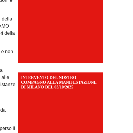
cioni e
e della
SIAMO
ri della
o e non
za
 alle
INTERVENTO DEL NOSTRO
COMPAGNO ALLA MANIFESTAZIONE
distanze
DI MILANO DEL 03/10/2025
 da
perso il