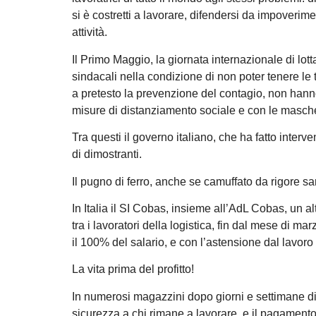
si è costretti a lavorare, difendersi da impoveri
attività.
Il Primo Maggio, la giornata internazionale di lott
sindacali nella condizione di non poter tenere le 
a pretesto la prevenzione del contagio, non hann
misure di distanziamento sociale e con le masch
Tra questi il governo italiano, che ha fatto inter
di dimostranti.
Il pugno di ferro, anche se camuffato da rigore sa
In Italia il SI Cobas, insieme all’AdL Cobas, un a
tra i lavoratori della logistica, fin dal mese di ma
il 100% del salario, e con l’astensione dal lavor
La vita prima del profitto!
In numerosi magazzini dopo giorni e settimane di as
sicurezza a chi rimane a lavorare, e il pagamento