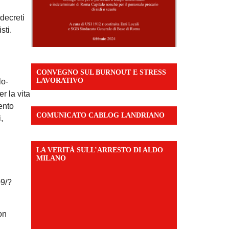
 decreti
sti.
CONVEGNO SUL BURNOUT E STRESS
LAVORATIVO
lo-
r la vita
mento
COMUNICATO CABLOG LANDRIANO
,
LA VERITÀ SULL’ARRESTO DI ALDO
MILANO
9/?
on