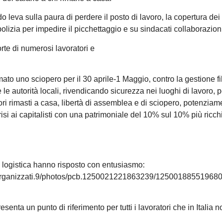
do leva sulla paura di perdere il posto di lavoro, la copertura dei
 polizia per impedire il picchettaggio e su sindacati collaborazioni
rte di numerosi lavoratori e
 uno sciopero per il 30 aprile-1 Maggio, contro la gestione fi
 autorità locali, rivendicando sicurezza nei luoghi di lavoro, pe
ratori rimasti a casa, libertà di assemblea e di sciopero, potenzia
crisi ai capitalisti con una patrimoniale del 10% sul 10% più ricchi
lla logistica hanno risposto con entusiasmo:
utorganizzati.9/photos/pcb.1250021221863239/125001885519680
enta un punto di riferimento per tutti i lavoratori che in Italia n