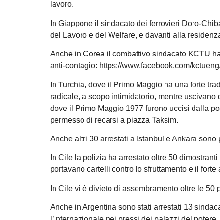
lavoro.
In Giappone il sindacato dei ferrovieri Doro-Chib
del Lavoro e del Welfare, e davanti alla residen
Anche in Corea il combattivo sindacato KCTU ha o
anti-contagio: https://www.facebook.com/kctue
In Turchia, dove il Primo Maggio ha una forte trad
radicale, a scopo intimidatorio, mentre uscivano 
dove il Primo Maggio 1977 furono uccisi dalla poliz
permesso di recarsi a piazza Taksim.
Anche altri 30 arrestati a Istanbul e Ankara sono po
In Cile la polizia ha arrestato oltre 50 dimostran
portavano cartelli contro lo sfruttamento e il fort
In Cile vi è divieto di assembramento oltre le 50 p
Anche in Argentina sono stati arrestati 13 sindac
l’Internazionale nei pressi dei palazzi del potere, 