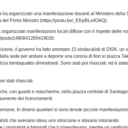
a ha organizzato una manifestazione davanti al Ministero della 
za del Primo Ministro (https://youtu.be/_EKpBLx4OAQ).
rganizzato manifestazioni locali diffuse con il rispetto delle n
ng/posts/1480841265419026.
izione, il governo ha fatto arrestare 15 sindacalisti di DISK, un 
dalla sede per andare a deporre una corona di fiori in piazza Ta
ia trentaquattro dimostranti. Sono stati poi rilasciati, ed è stato
i stati rilasciati.
ti che, con guanti e mascherine, nella piazza centrale di Santiago
e aumento dei licenziamenti.
ersone. In diversi quartieri si sono tenute piccole manifestazioni
alisti che avevano steso uno striscione e stavano intonando
e i giornalisti e fotografi che li riprendevano, mentre un centinai