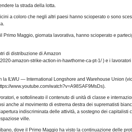
endere la strada della lotta.
cini a coloro che negli altri paesi hanno scioperato o sono sces
ia.
he il Primo Maggio, giornata lavorativa, hanno scioperato e partec
ntri di distribuzione di Amazon
020-amazon-strike-action-in-hawthorne-ca-pt-1/ ) e i lavoratori 
con la ILWU — International Longshore and Warehouse Union (vi
e: https://www.youtube.com/watch?v=A98SAF9MsDs).
oratori, e sottolineato il contenuto di unità di classe e internazio
si anche al movimento di estrema destra dei suprematisti bianc
apertura indiscriminata delle attività, a sostegno dei capitalisti 
spaziose ville.
 Libano, dove il Primo Maggio ha visto la continuazione delle pro