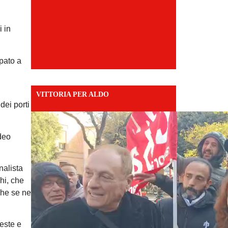
i in
ipato a
VITTORIA PER ALDO
dei porti
deo
nalista
hi, che
che se ne
teste e