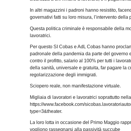
In altri magazzini i padroni hanno resistito, facen
governativi fatti su loro misura, l’intervento della
Questa politica criminale è responsabile della mo
lavoratrici.
Per questo SI Cobas e AdL Cobas hanno proclamato
padronale della pandemia da parte del governo e le
contro il profitto, salario al 100% per tutti i lavo
della sanità, universale e gratuita, far pagare la 
regolarizzazione degli immigrati.
Sciopero reale, non manifestazione virtuale.
Migliaia di lavoratori e lavoratrici soprattutto ne
https://www.facebook.com/sicobas.lavoratoria
type=3&theater.
La loro lotta in occasione del Primo Maggio rappres
vogliono rassegnarsi alla passività succube