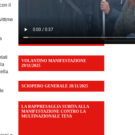
con il
vittime
a
tati
VOLANTINO MANIFESTAZIONE
la
29/11/2025
ella
SCIOPERO GENERALE 28/11/2025
le
LA RAPPRESAGLIA SUBITA ALLA
MANIFESTAZIONE CONTRO LA
MULTINAZIONALE TEVA