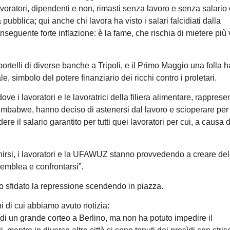
avoratori, dipendenti e non, rimasti senza lavoro e senza salario 
bblica; qui anche chi lavora ha visto i salari falcidiati dalla
seguente forte inflazione: è la fame, che rischia di mietere più 
sportelli di diverse banche a Tripoli, e il Primo Maggio una folla h
, simbolo del potere finanziario dei ricchi contro i proletari.
 i lavoratori e le lavoratrici della filiera alimentare, rappresen
imbabwe, hanno deciso di astenersi dal lavoro e scioperare per 
e il salario garantito per tutti quei lavoratori per cui, a causa d
riunirsi, i lavoratori e la UFAWUZ stanno provvedendo a creare del
semblea e confrontarsi”.
nno sfidato la repressione scendendo in piazza.
i di cui abbiamo avuto notizia:
di un grande corteo a Berlino, ma non ha potuto impedire il