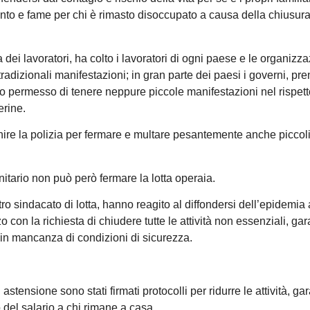
mento e fame per chi è rimasto disoccupato a causa della chiusura
a dei lavoratori, ha colto i lavoratori di ogni paese e le organizza
tradizionali manifestazioni; in gran parte dei paesi i governi, p
o permesso di tenere neppure piccole manifestazioni nel rispett
erine.
venire la polizia per fermare e multare pesantemente anche piccol
nitario non può però fermare la lotta operaia.
ltro sindacato di lotta, hanno reagito al diffondersi dell’epidemi
rzo con la richiesta di chiudere tutte le attività non essenziali, g
o in mancanza di condizioni di sicurezza.
tensione sono stati firmati protocolli per ridurre le attività, gar
 del salario a chi rimane a casa.