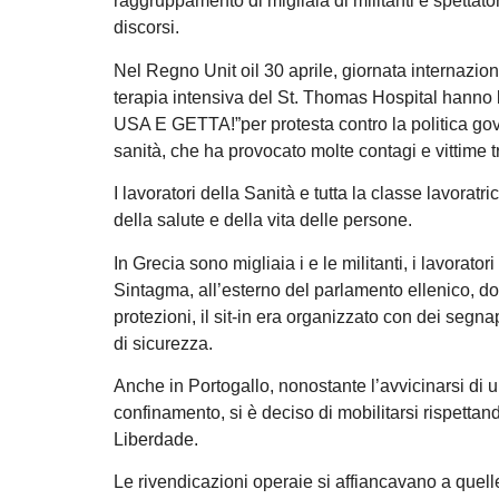
raggruppamento di migliaia di militanti e spettatori
discorsi.
Nel Regno Unit oil 30 aprile, giornata internaziona
terapia intensiva del St. Thomas Hospital hanno 
USA E GETTA!”per protesta contro la politica gove
sanità, che ha provocato molte contagi e vittime t
I lavoratori della Sanità e tutta la classe lavoratri
della salute e della vita delle persone.
In Grecia sono migliaia i e le militanti, i lavorator
Sintagma, all’esterno del parlamento ellenico, 
protezioni, il sit-in era organizzato con dei segnap
di sicurezza.
Anche in Portogallo, nonostante l’avvicinarsi di 
confinamento, si è deciso di mobilitarsi rispettan
Liberdade.
Le rivendicazioni operaie si affiancavano a quelle