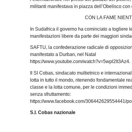
militanti manifestava in piazza dell’Obelisco con c
CON LA FAME NIENT
In Sudafrica il governo ha cominciato a togliere 
manifestazioni libere da parte dei maggiori sindac
SAFTU, la confederazione radicale di opposizio
manifestato a Durban, nel Natal
https://www.youtube.com/watch?v=5wpl2lt3Az4.
Il SI Cobas, sindacato multietnico e internazionali
lotta in tutto il mondo, ritenendo fondamentale real
classe e la lotta comune, per le condizioni immedi
senza sfruttamento:
https://www.facebook.com/306442629554441/p
S.I. Cobas nazionale