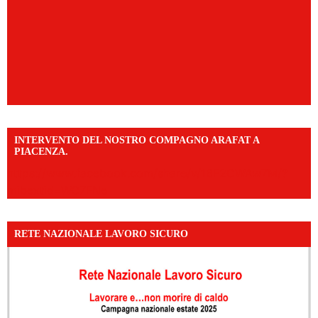
INTERVENTO DEL NOSTRO COMPAGNO ARAFAT A
PIACENZA.
https://www.facebook.com/share/v/16F2CWAw7M/?
mibextid=WC7FNe
RETE NAZIONALE LAVORO SICURO