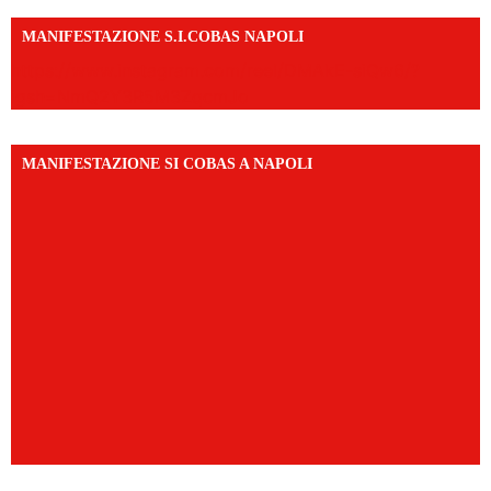
MANIFESTAZIONE S.I.COBAS NAPOLI
https://www.instagram.com/reel/DMAkE-siQw6/?
igsh=NmQ2Y3R5M3ZqcmJo
MANIFESTAZIONE SI COBAS A NAPOLI