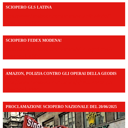
SCIOPERO GLS LATINA
https://www.facebook.com/share/v/1An9YA8yfq/?
mibextid=UalRPS
SCIOPERO FEDEX MODENA!
https://www.facebook.com/share/v/14FdghtLc5k/?
mibextid=UalRPS
AMAZON, POLIZIA CONTRO GLI OPERAI DELLA GEODIS
https://www.facebook.com/share/v/16UuA5c9Ep/?
mibextid=UalRPS
PROCLAMAZIONE SCIOPERO NAZIONALE DEL 20/06/2025