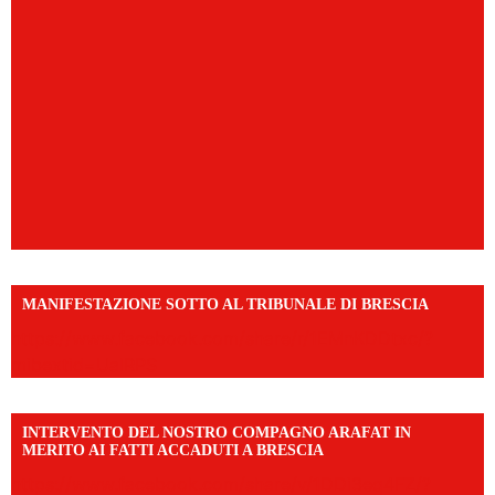
MANIFESTAZIONE SOTTO AL TRIBUNALE DI BRESCIA
https://www.facebook.com/share/r/1EMnKDDtxc/?
mibextid=UalRPS
INTERVENTO DEL NOSTRO COMPAGNO ARAFAT IN
MERITO AI FATTI ACCADUTI A BRESCIA
https://www.facebook.com/share/v/1DDi3eq4FZ/?