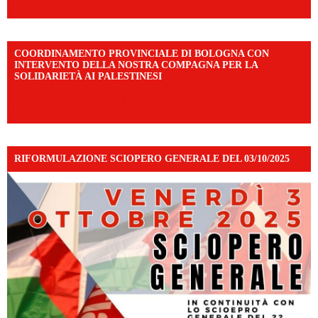
mibextid=WC7FNe
COORDINAMENTO PROVINCIALE DI BOLOGNA CON
INTERVENTO DELLA NOSTRA COMPAGNA PER LA
SOLIDARIETÀ AI PALESTINESI
https://www.facebook.com/share/v/198LfVj3Y6/?
mibextid=WC7FNe
RIFORMULAZIONE SCIOPERO GENERALE DEL 03/10/2025