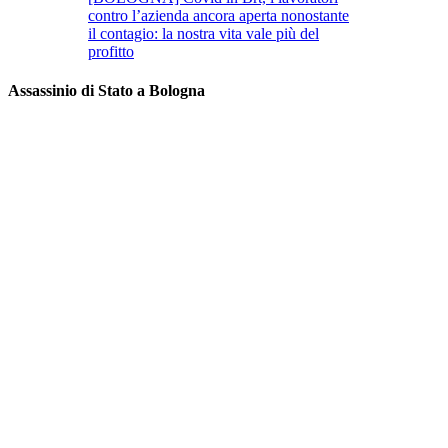
contro l’azienda ancora aperta nonostante
il contagio: la nostra vita vale più del
profitto
Assassinio di Stato a Bologna