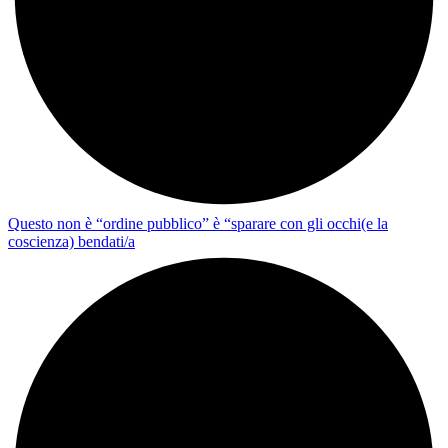
Questo non è “ordine pubblico” è “sparare con gli occhi(e la
coscienza) bendati/a