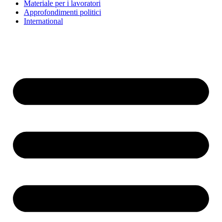
Materiale per i lavoratori
Approfondimenti politici
International