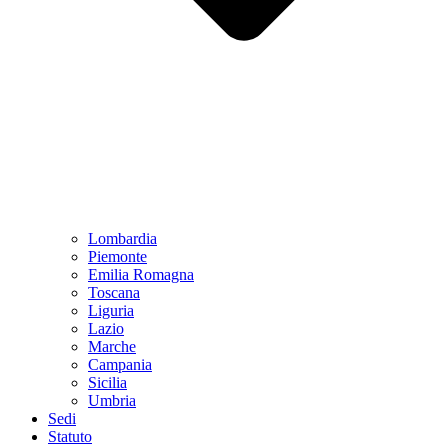
Lombardia
Piemonte
Emilia Romagna
Toscana
Liguria
Lazio
Marche
Campania
Sicilia
Umbria
Sedi
Statuto