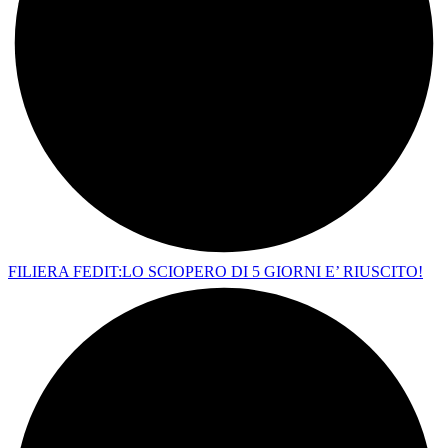
FILIERA FEDIT:LO SCIOPERO DI 5 GIORNI E’ RIUSCITO!