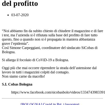
del profitto
03-07-2020
“Noi abbiamo fin da subito chiesto di chiudere il magazzino e di fare
i test, ma l’azienda si è rifiutata sulla base del profitto di fare tutto
questo, fino a quando non si è propagata in maniera abbastanza
grave l’epidemia”.
Così Simone Carpeggiani, coordinatore del sindacato SiCobas di
Bologna.
Si allarga il focolaio di CoViD-19 a Bologna.
Oggi più che mai occorre riprendere la strada dell’astensione dal
lavoro in tutti i magazzini colpiti dal contagio.
Non siamo carne da macello!
S.I. Cobas Bologna
https://www.facebook.com/sicobasbolo/videos/133474398339
[BOLOGNA] Covid in Brt, i lavoratori