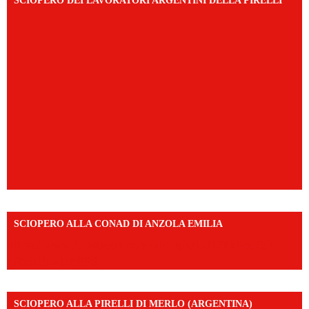
SCIOPERO DEI LAVORATORI ARGENTINI DELLA PIRELLI
SCIOPERO ALLA CONAD DI ANZOLA EMILIA
https://www.facebook.com/share/v/1AD7YkEpuD/?
mibextid=UalRPS
SCIOPERO ALLA PIRELLI DI MERLO (ARGENTINA)