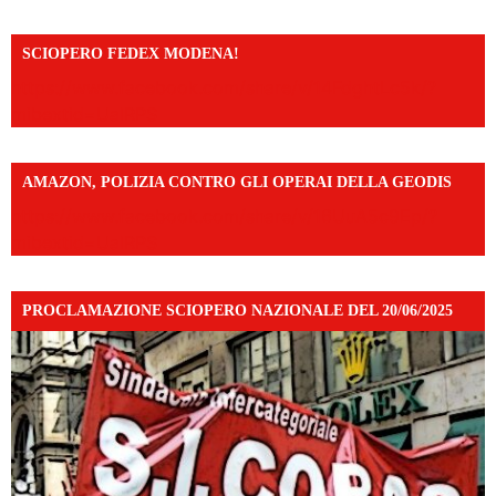
SCIOPERO FEDEX MODENA!
https://www.facebook.com/share/v/14FdghtLc5k/?
mibextid=UalRPS
AMAZON, POLIZIA CONTRO GLI OPERAI DELLA GEODIS
https://www.facebook.com/share/v/16UuA5c9Ep/?
mibextid=UalRPS
PROCLAMAZIONE SCIOPERO NAZIONALE DEL 20/06/2025