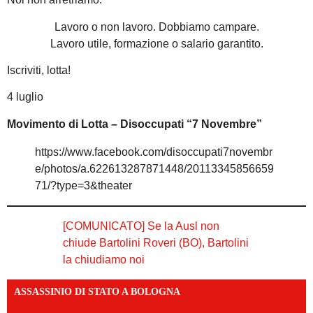
Lavoro o non lavoro. Dobbiamo campare.
Lavoro utile, formazione o salario garantito.
Iscriviti, lotta!
4 luglio
Movimento di Lotta – Disoccupati “7 Novembre”
https://www.facebook.com/disoccupati7novembr
e/photos/a.622613287871448/20113345856659
71/?type=3&theater
[COMUNICATO] Se la Ausl non
chiude Bartolini Roveri (BO), Bartolini
la chiudiamo noi
ASSASSINIO DI STATO A BOLOGNA