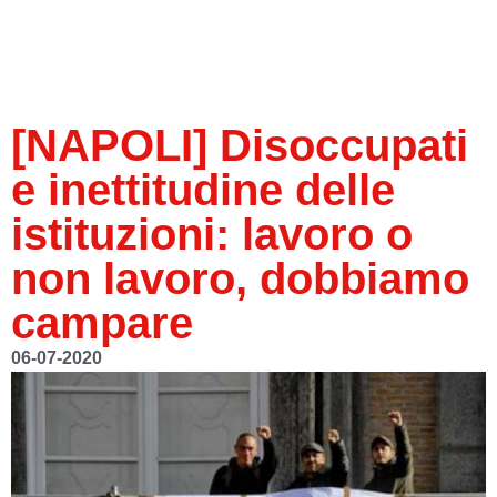
[NAPOLI] Disoccupati
e inettitudine delle
istituzioni: lavoro o
non lavoro, dobbiamo
campare
06-07-2020