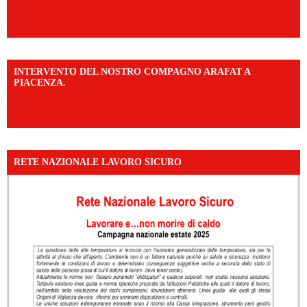
INTERVENTO DEL NOSTRO COMPAGNO ARAFAT A
PIACENZA.
https://www.facebook.com/share/v/16F2CWAw7M/?
mibextid=WC7FNe
RETE NAZIONALE LAVORO SICURO