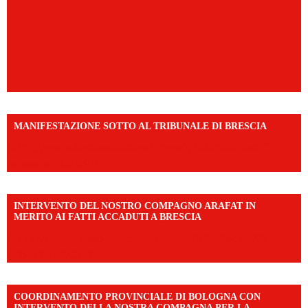
MANIFESTAZIONE SOTTO AL TRIBUNALE DI BRESCIA
https://www.facebook.com/share/r/1EMnKDDtxc/?
mibextid=UalRPS
INTERVENTO DEL NOSTRO COMPAGNO ARAFAT IN
MERITO AI FATTI ACCADUTI A BRESCIA
https://www.facebook.com/share/v/1DDi3eq4FZ/?
mibextid=WC7FNe
COORDINAMENTO PROVINCIALE DI BOLOGNA CON
INTERVENTO DELLA NOSTRA COMPAGNA PER LA