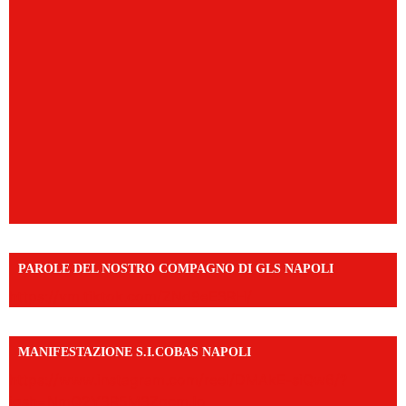
PAROLE DEL NOSTRO COMPAGNO DI GLS NAPOLI
https://vm.tiktok.com/ZNd9eE3RH/
MANIFESTAZIONE S.I.COBAS NAPOLI
https://www.instagram.com/reel/DMAkE-siQw6/?
igsh=NmQ2Y3R5M3ZqcmJo