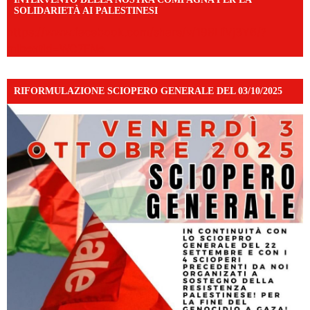
SOLIDARIETÀ AI PALESTINESI
https://www.facebook.com/share/v/198LfVj3Y6/?
mibextid=WC7FNe
RIFORMULAZIONE SCIOPERO GENERALE DEL 03/10/2025