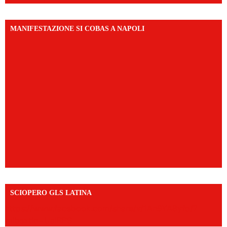
MANIFESTAZIONE SI COBAS A NAPOLI
SCIOPERO GLS LATINA
https://www.facebook.com/share/v/1An9YA8yfq/?
mibextid=UalRPS