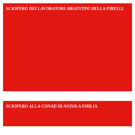
SCIOPERO DEI LAVORATORI ARGENTINI DELLA PIRELLI
SCIOPERO ALLA CONAD DI ANZOLA EMILIA
https://www.facebook.com/share/v/1AD7YkEpuD/?
mibextid=UalRPS