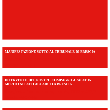
MANIFESTAZIONE SOTTO AL TRIBUNALE DI BRESCIA
https://www.facebook.com/share/r/1EMnKDDtxc/?
mibextid=UalRPS
INTERVENTO DEL NOSTRO COMPAGNO ARAFAT IN
MERITO AI FATTI ACCADUTI A BRESCIA
https://www.facebook.com/share/v/1DDi3eq4FZ/?
mibextid=WC7FNe