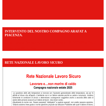
INTERVENTO DEL NOSTRO COMPAGNO ARAFAT A
PIACENZA.
https://www.facebook.com/share/v/16F2CWAw7M/?
mibextid=WC7FNe
RETE NAZIONALE LAVORO SICURO