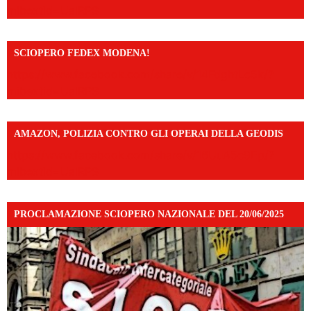
mibextid=UalRPS
SCIOPERO FEDEX MODENA!
https://www.facebook.com/share/v/14FdghtLc5k/?
mibextid=UalRPS
AMAZON, POLIZIA CONTRO GLI OPERAI DELLA GEODIS
https://www.facebook.com/share/v/16UuA5c9Ep/?
mibextid=UalRPS
PROCLAMAZIONE SCIOPERO NAZIONALE DEL 20/06/2025