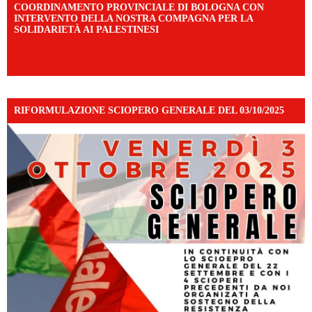
COORDINAMENTO PROVINCIALE DI BOLOGNA CON
INTERVENTO DELLA NOSTRA COMPAGNA PER LA
SOLIDARIETÀ AI PALESTINESI
https://www.facebook.com/share/v/198LfVj3Y6/?
mibextid=WC7FNe
RIFORMULAZIONE SCIOPERO GENERALE DEL 03/10/2025