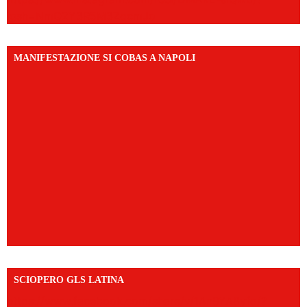
igsh=NmQ2Y3R5M3ZqcmJo
MANIFESTAZIONE SI COBAS A NAPOLI
SCIOPERO GLS LATINA
https://www.facebook.com/share/v/1An9YA8yfq/?