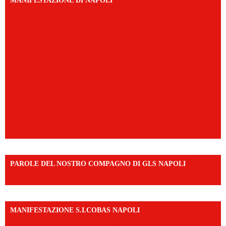
MANIFESTAZIONE DI NAPOLI
PAROLE DEL NOSTRO COMPAGNO DI GLS NAPOLI
https://vm.tiktok.com/ZNd9eE3RH/
MANIFESTAZIONE S.I.COBAS NAPOLI
https://www.instagram.com/reel/DMAkE-siQw6/?