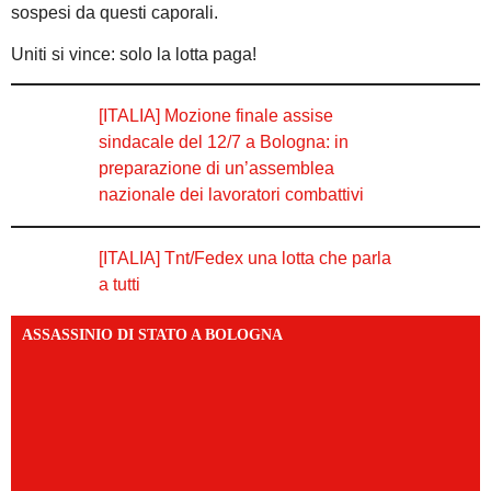
sospesi da questi caporali.
Uniti si vince: solo la lotta paga!
[ITALIA] Mozione finale assise
sindacale del 12/7 a Bologna: in
preparazione di un’assemblea
nazionale dei lavoratori combattivi
[ITALIA] Tnt/Fedex una lotta che parla
a tutti
ASSASSINIO DI STATO A BOLOGNA