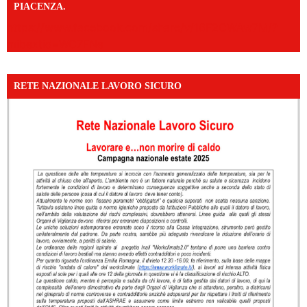
PIACENZA.
https://www.facebook.com/share/v/16F2CWAw7M/?
mibextid=WC7FNe
RETE NAZIONALE LAVORO SICURO