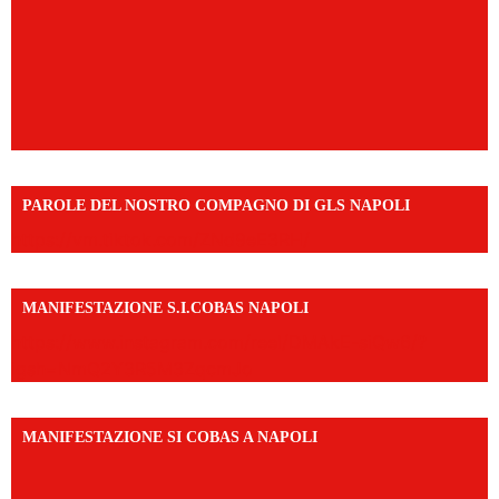
PAROLE DEL NOSTRO COMPAGNO DI GLS NAPOLI
https://vm.tiktok.com/ZNd9eE3RH/
MANIFESTAZIONE S.I.COBAS NAPOLI
https://www.instagram.com/reel/DMAkE-siQw6/?
igsh=NmQ2Y3R5M3ZqcmJo
MANIFESTAZIONE SI COBAS A NAPOLI