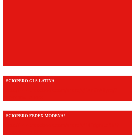
SCIOPERO GLS LATINA
https://www.facebook.com/share/v/1An9YA8yfq/?
mibextid=UalRPS
SCIOPERO FEDEX MODENA!
https://www.facebook.com/share/v/14FdghtLc5k/?
mibextid=UalRPS