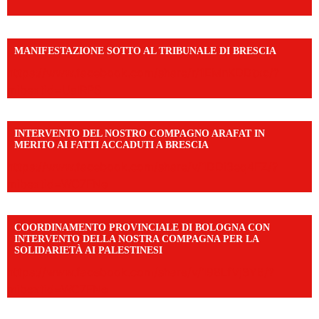
MANIFESTAZIONE SOTTO AL TRIBUNALE DI BRESCIA
https://www.facebook.com/share/r/1EMnKDDtxc/?
mibextid=UalRPS
INTERVENTO DEL NOSTRO COMPAGNO ARAFAT IN
MERITO AI FATTI ACCADUTI A BRESCIA
https://www.facebook.com/share/v/1DDi3eq4FZ/?
mibextid=WC7FNe
COORDINAMENTO PROVINCIALE DI BOLOGNA CON
INTERVENTO DELLA NOSTRA COMPAGNA PER LA
SOLIDARIETÀ AI PALESTINESI
https://www.facebook.com/share/v/198LfVj3Y6/?
mibextid=WC7FNe