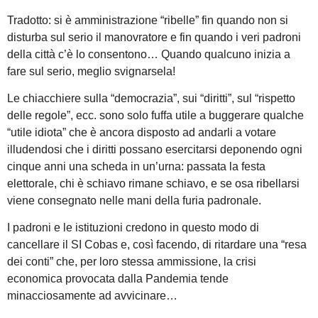
Tradotto: si è amministrazione “ribelle” fin quando non si
disturba sul serio il manovratore e fin quando i veri padroni
della città c’è lo consentono… Quando qualcuno inizia a
fare sul serio, meglio svignarsela!
Le chiacchiere sulla “democrazia”, sui “diritti”, sul “rispetto
delle regole”, ecc. sono solo fuffa utile a buggerare qualche
“utile idiota” che è ancora disposto ad andarli a votare
illudendosi che i diritti possano esercitarsi deponendo ogni
cinque anni una scheda in un’urna: passata la festa
elettorale, chi è schiavo rimane schiavo, e se osa ribellarsi
viene consegnato nelle mani della furia padronale.
I padroni e le istituzioni credono in questo modo di
cancellare il SI Cobas e, così facendo, di ritardare una “resa
dei conti” che, per loro stessa ammissione, la crisi
economica provocata dalla Pandemia tende
minacciosamente ad avvicinare…