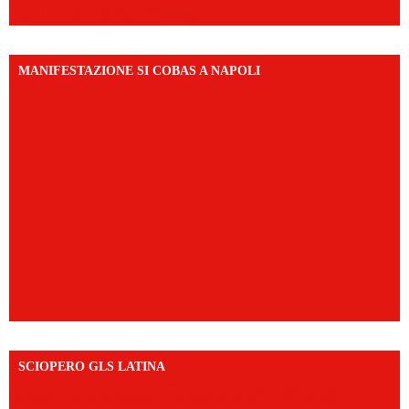
igsh=NmQ2Y3R5M3ZqcmJo
MANIFESTAZIONE SI COBAS A NAPOLI
SCIOPERO GLS LATINA
https://www.facebook.com/share/v/1An9YA8yfq/?