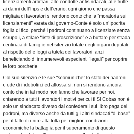
licenziamenti arbitrari, alle condotte antisindacali, alle truffe
ai danni dell’Inps e dell’erario; ogni giorno che passa
migliaia di lavoratori si rendono conto che la “moratoria sui
licenziamenti” varata dal governo-Conte è solo un’ipocrita
foglia di fico, perché i padroni continuano a licenziare senza
scrupoli, a stilare “liste di proscrizione” e a buttare per strada
centinaia di famiglie nel silenzio totale degli organi deputati
al rispetto delle leggi a tutela dei lavoratori, anzi
beneficiando di innumerevoli espedienti “legali” per coprire
le loro porcherie.
Col suo silenzio e le sue “scomuniche” lo stato dei padroni
crede di indebolirci ed affossarsi: non si rendono ancora
conto che in tal modo non fanno che lavorare per noi,
chiarendo a tutti i lavoratori i motivi per cui il SI Cobas non è
solo un sindacato diverso dai confederali sul libro paga dei
padroni, ma diverso anche da tutti gli altri sindacati “di base”
per il fatto di unire alla lotta per migliori condizioni
economiche la battaglia per il superamento di questo