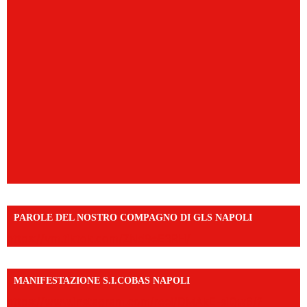
PAROLE DEL NOSTRO COMPAGNO DI GLS NAPOLI
https://vm.tiktok.com/ZNd9eE3RH/
MANIFESTAZIONE S.I.COBAS NAPOLI
https://www.instagram.com/reel/DMAkE-siQw6/?