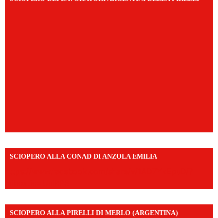
SCIOPERO ALLA CONAD DI ANZOLA EMILIA
https://www.facebook.com/share/v/1AD7YkEpuD/?
mibextid=UalRPS
SCIOPERO ALLA PIRELLI DI MERLO (ARGENTINA)