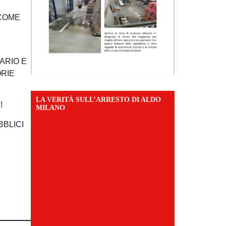
 COME
LARIO E
RIE
LA VERITÀ SULL’ARRESTO DI ALDO
!
MILANO
BBLICI