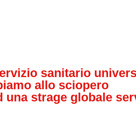
rvizio sanitario univer
ipiamo allo sciopero
d una strage globale ser