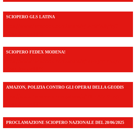
SCIOPERO GLS LATINA
https://www.facebook.com/share/v/1An9YA8yfq/?
mibextid=UalRPS
SCIOPERO FEDEX MODENA!
https://www.facebook.com/share/v/14FdghtLc5k/?
mibextid=UalRPS
AMAZON, POLIZIA CONTRO GLI OPERAI DELLA GEODIS
https://www.facebook.com/share/v/16UuA5c9Ep/?
mibextid=UalRPS
PROCLAMAZIONE SCIOPERO NAZIONALE DEL 20/06/2025