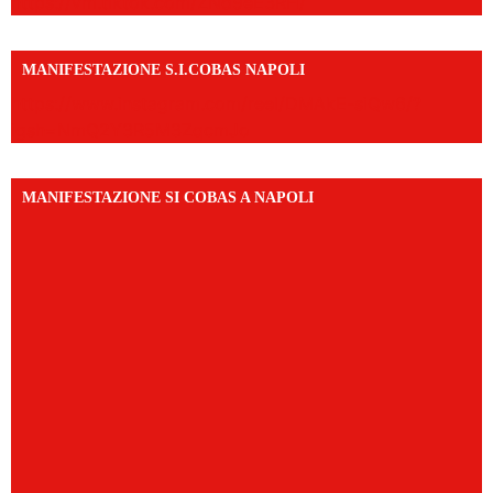
https://vm.tiktok.com/ZNd9eE3RH/
MANIFESTAZIONE S.I.COBAS NAPOLI
https://www.instagram.com/reel/DMAkE-siQw6/?
igsh=NmQ2Y3R5M3ZqcmJo
MANIFESTAZIONE SI COBAS A NAPOLI