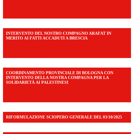
https://www.facebook.com/share/r/1EMnKDDtxc/?
mibextid=UalRPS
INTERVENTO DEL NOSTRO COMPAGNO ARAFAT IN
MERITO AI FATTI ACCADUTI A BRESCIA
https://www.facebook.com/share/v/1DDi3eq4FZ/?
mibextid=WC7FNe
COORDINAMENTO PROVINCIALE DI BOLOGNA CON
INTERVENTO DELLA NOSTRA COMPAGNA PER LA
SOLIDARIETÀ AI PALESTINESI
https://www.facebook.com/share/v/198LfVj3Y6/?
mibextid=WC7FNe
RIFORMULAZIONE SCIOPERO GENERALE DEL 03/10/2025