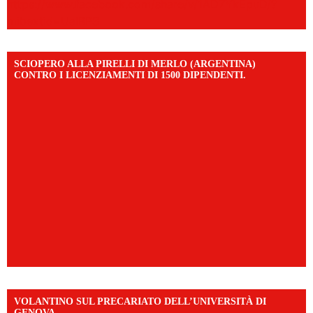
https://www.facebook.com/share/v/1AD7YkEpuD/?
mibextid=UalRPS
SCIOPERO ALLA PIRELLI DI MERLO (ARGENTINA)
CONTRO I LICENZIAMENTI DI 1500 DIPENDENTI.
VOLANTINO SUL PRECARIATO DELL’UNIVERSITÀ DI
GENOVA