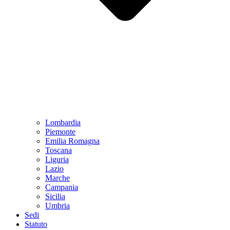
Lombardia
Piemonte
Emilia Romagna
Toscana
Liguria
Lazio
Marche
Campania
Sicilia
Umbria
Sedi
Statuto