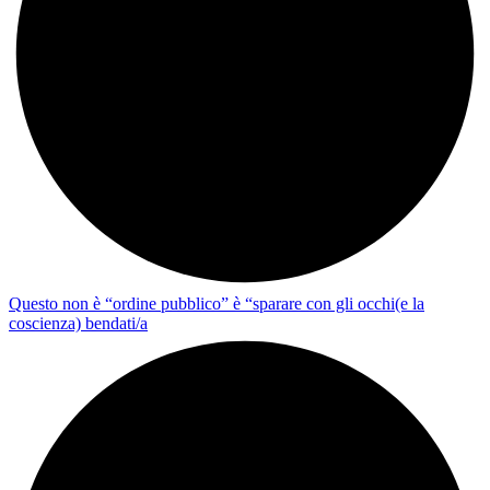
Questo non è “ordine pubblico” è “sparare con gli occhi(e la
coscienza) bendati/a