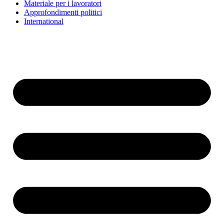
Materiale per i lavoratori
Approfondimenti politici
International