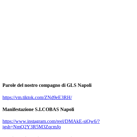
Parole del nostro compagno di GLS Napoli
https://vm.tiktok.com/ZNd9eE3RH/
Manifestazione S.I.COBAS Napoli
https://www.instagram.com/reel/DMAkE-siQw6/?
igsh=NmQ2Y3R5M3ZqcmJo