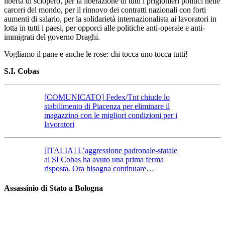
libertà di sciopero, per la liberazione di tutti i prigionieri politici nelle
carceri del mondo, per il rinnovo dei contratti nazionali con forti
aumenti di salario, per la solidarietà internazionalista ai lavoratori in
lotta in tutti i paesi, per opporci alle politiche anti-operaie e anti-
immigrati del governo Draghi.
Vogliamo il pane e anche le rose: chi tocca uno tocca tutti!
S.I. Cobas
[COMUNICATO] Fedex/Tnt chiude lo
stabilimento di Piacenza per eliminare il
magazzino con le migliori condizioni per i
lavoratori
[ITALIA] L’aggressione padronale-statale
al SI Cobas ha avuto una prima ferma
risposta. Ora bisogna continuare…
Assassinio di Stato a Bologna