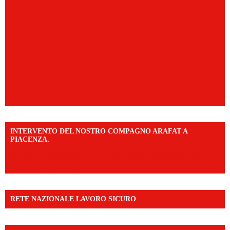
INTERVENTO DEL NOSTRO COMPAGNO ARAFAT A
PIACENZA.
https://www.facebook.com/share/v/16F2CWAw7M/?
mibextid=WC7FNe
RETE NAZIONALE LAVORO SICURO