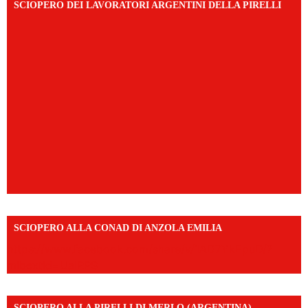
SCIOPERO DEI LAVORATORI ARGENTINI DELLA PIRELLI
SCIOPERO ALLA CONAD DI ANZOLA EMILIA
https://www.facebook.com/share/v/1AD7YkEpuD/?
mibextid=UalRPS
SCIOPERO ALLA PIRELLI DI MERLO (ARGENTINA)