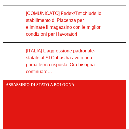
[COMUNICATO] Fedex/Tnt chiude lo
stabilimento di Piacenza per
eliminare il magazzino con le migliori
condizioni per i lavoratori
[ITALIA] L’aggressione padronale-
statale al SI Cobas ha avuto una
prima ferma risposta. Ora bisogna
continuare…
ASSASSINIO DI STATO A BOLOGNA