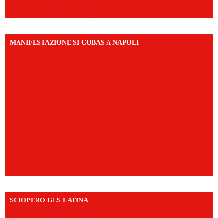
https://www.instagram.com/reel/DMAkE-siQw6/?
igsh=NmQ2Y3R5M3ZqcmJo
MANIFESTAZIONE SI COBAS A NAPOLI
SCIOPERO GLS LATINA
https://www.facebook.com/share/v/1An9YA8yfq/?