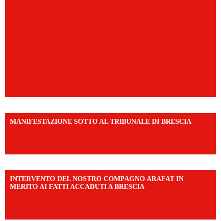
MANIFESTAZIONE SOTTO AL TRIBUNALE DI BRESCIA
https://www.facebook.com/share/r/1EMnKDDtxc/?
mibextid=UalRPS
INTERVENTO DEL NOSTRO COMPAGNO ARAFAT IN
MERITO AI FATTI ACCADUTI A BRESCIA
https://www.facebook.com/share/v/1DDi3eq4FZ/?
mibextid=WC7FNe