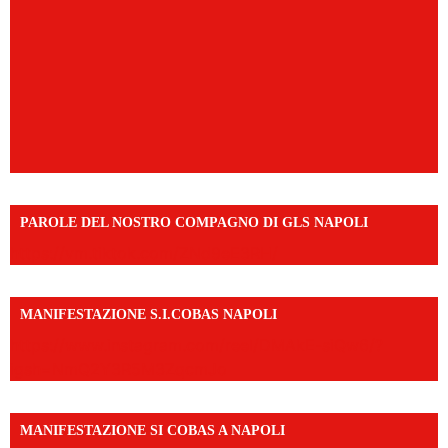
PAROLE DEL NOSTRO COMPAGNO DI GLS NAPOLI
https://vm.tiktok.com/ZNd9eE3RH/
MANIFESTAZIONE S.I.COBAS NAPOLI
https://www.instagram.com/reel/DMAkE-siQw6/?
igsh=NmQ2Y3R5M3ZqcmJo
MANIFESTAZIONE SI COBAS A NAPOLI