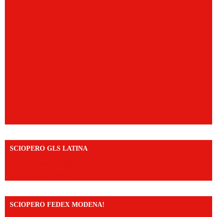
SCIOPERO GLS LATINA
https://www.facebook.com/share/v/1An9YA8yfq/?
mibextid=UalRPS
SCIOPERO FEDEX MODENA!