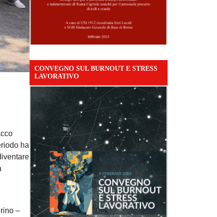
CONVEGNO SUL BURNOUT E STRESS
LAVORATIVO
acco
eriodo ha
diventare
a
drino –