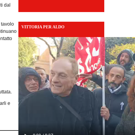
ti dal
n tavolo
VITTORIA PER ALDO
ntinuano
ntatto
ttata.
rli e