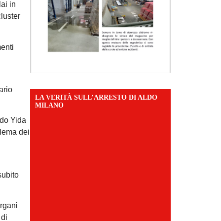
ai in
luster
enti
ario
LA VERITÀ SULL’ARRESTO DI ALDO
MILANO
rdo Yida
blema dei
subito
organi
 di