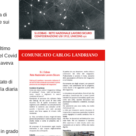
a di
e sui
ultimo
COMUNICATO CABLOG LANDRIANO
del Covid
n aveva
tato di
la diaria
 in grado