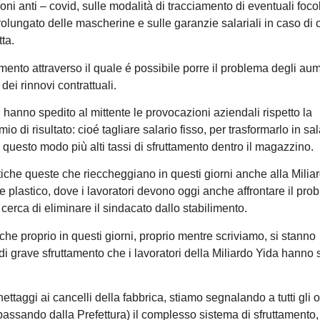
ioni anti – covid, sulle modalità di tracciamento di eventuali focol
lungato delle mascherine e sulle garanzie salariali in caso di c
tta.
nto attraverso il quale é possibile porre il problema degli aum
dei rinnovi contrattuali.
hanno spedito al mittente le provocazioni aziendali rispetto la
io di risultato: cioé tagliare salario fisso, per trasformarlo in sal
n questo modo più alti tassi di sfruttamento dentro il magazzino.
atiche queste che rieccheggiano in questi giorni anche alla Milia
le plastico, dove i lavoratori devono oggi anche affrontare il pro
e cerca di eliminare il sindacato dallo stabilimento.
 che proprio in questi giorni, proprio mentre scriviamo, si stanno
 grave sfruttamento che i lavoratori della Miliardo Yida hanno 
ettaggi ai cancelli della fabbrica, stiamo segnalando a tutti gli 
passando dalla Prefettura) il complesso sistema di sfruttamento,