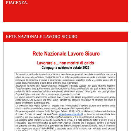
PIACENZA.
https://www.facebook.com/share/v/16F2CWAw7M/?
mibextid=WC7FNe
RETE NAZIONALE LAVORO SICURO