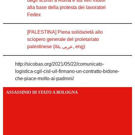
degli scontri a Roma e sui veri motivi
alla base della protesta dei lavoratori
Fedex
[PALESTINA] Piena solidarietà allo
sciopero generale del proletariato
palestinese (ita, عربى, eng)
http://sicobas.org/2021/05/22/comunicato-
logistica-cgil-cisl-uil-firmano-un-contratto-bidone-
che-piace-molto-ai-padroni/
ASSASSINIO DI STATO A BOLOGNA