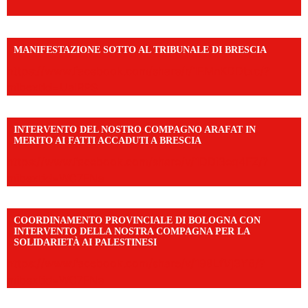
MANIFESTAZIONE SOTTO AL TRIBUNALE DI BRESCIA
https://www.facebook.com/share/r/1EMnKDDtxc/?
mibextid=UalRPS
INTERVENTO DEL NOSTRO COMPAGNO ARAFAT IN
MERITO AI FATTI ACCADUTI A BRESCIA
https://www.facebook.com/share/v/1DDi3eq4FZ/?
mibextid=WC7FNe
COORDINAMENTO PROVINCIALE DI BOLOGNA CON
INTERVENTO DELLA NOSTRA COMPAGNA PER LA
SOLIDARIETÀ AI PALESTINESI
https://www.facebook.com/share/v/198LfVj3Y6/?
mibextid=WC7FNe