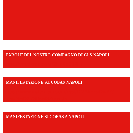
PAROLE DEL NOSTRO COMPAGNO DI GLS NAPOLI
https://vm.tiktok.com/ZNd9eE3RH/
MANIFESTAZIONE S.I.COBAS NAPOLI
https://www.instagram.com/reel/DMAkE-siQw6/?
igsh=NmQ2Y3R5M3ZqcmJo
MANIFESTAZIONE SI COBAS A NAPOLI