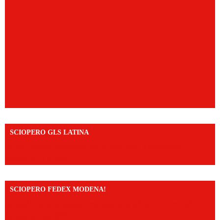
SCIOPERO GLS LATINA
https://www.facebook.com/share/v/1An9YA8yfq/?
mibextid=UalRPS
SCIOPERO FEDEX MODENA!
https://www.facebook.com/share/v/14FdghtLc5k/?
mibextid=UalRPS