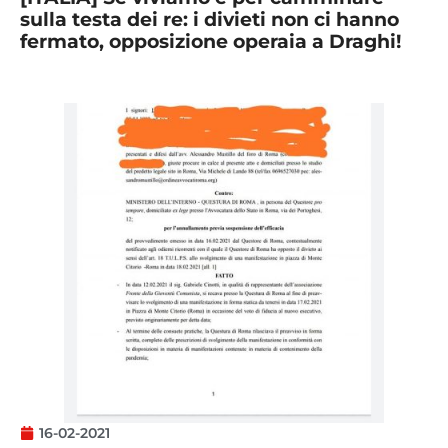
sulla testa dei re: i divieti non ci hanno
fermato, opposizione operaia a Draghi!
16-02-2021