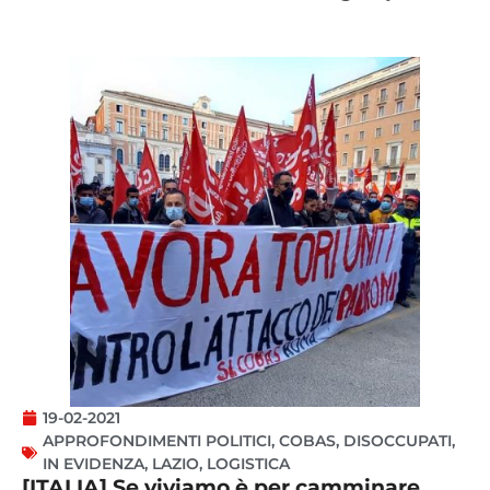
19-02-2021
APPROFONDIMENTI POLITICI
,
COBAS
,
DISOCCUPATI
,
IN EVIDENZA
,
LAZIO
,
LOGISTICA
[ITALIA] Se viviamo è per camminare