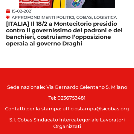
15-02-2021
APPROFONDIMENTI POLITICI
,
COBAS
,
LOGISTICA
[ITALIA] Il 18/2 a Montecitorio presidio
contro il governissimo dei padroni e dei
banchieri, costruiamo l’opposizione
operaia al governo Draghi
Sede nazionale: Via Bernardo Celentano 5, Milano
Tel:
0236753481
Contatti per la stampa: ufficiostampa@sicobas.org
S.I. Cobas Sindacato Intercategoriale Lavoratori
Organizzati