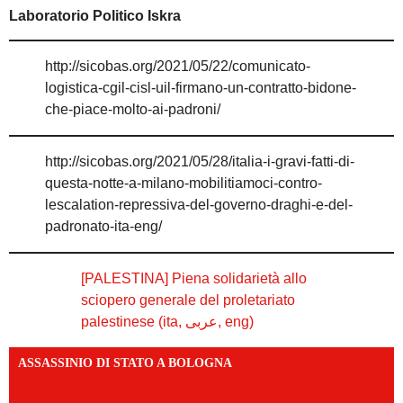
Laboratorio Politico Iskra
http://sicobas.org/2021/05/22/comunicato-
logistica-cgil-cisl-uil-firmano-un-contratto-bidone-
che-piace-molto-ai-padroni/
http://sicobas.org/2021/05/28/italia-i-gravi-fatti-di-
questa-notte-a-milano-mobilitiamoci-contro-
lescalation-repressiva-del-governo-draghi-e-del-
padronato-ita-eng/
[PALESTINA] Piena solidarietà allo
sciopero generale del proletariato
palestinese (ita, عربى, eng)
ASSASSINIO DI STATO A BOLOGNA