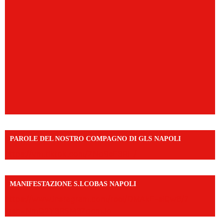
PAROLE DEL NOSTRO COMPAGNO DI GLS NAPOLI
https://vm.tiktok.com/ZNd9eE3RH/
MANIFESTAZIONE S.I.COBAS NAPOLI
https://www.instagram.com/reel/DMAkE-siQw6/?
igsh=NmQ2Y3R5M3ZqcmJo