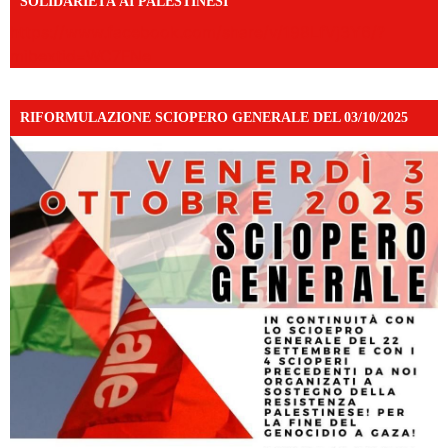
SOLIDARIETÀ AI PALESTINESI
https://www.facebook.com/share/v/198LfVj3Y6/?
mibextid=WC7FNe
RIFORMULAZIONE SCIOPERO GENERALE DEL 03/10/2025