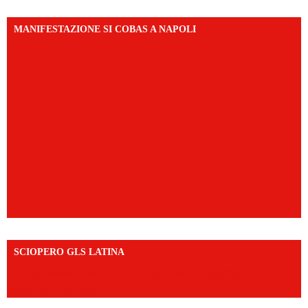
MANIFESTAZIONE SI COBAS A NAPOLI
SCIOPERO GLS LATINA
https://www.facebook.com/share/v/1An9YA8yfq/?
mibextid=UalRPS