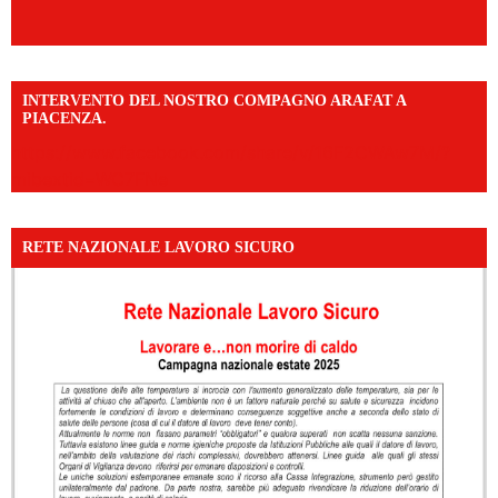
INTERVENTO DEL NOSTRO COMPAGNO ARAFAT A
PIACENZA.
https://www.facebook.com/share/v/16F2CWAw7M/?
mibextid=WC7FNe
RETE NAZIONALE LAVORO SICURO