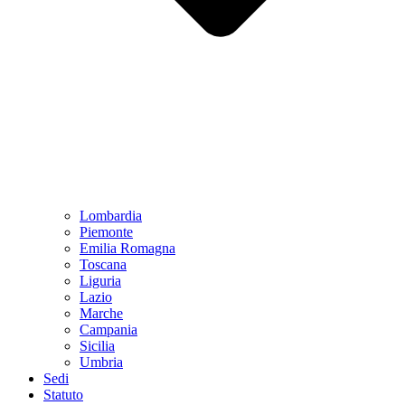
Lombardia
Piemonte
Emilia Romagna
Toscana
Liguria
Lazio
Marche
Campania
Sicilia
Umbria
Sedi
Statuto