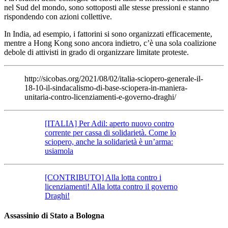
nel Sud del mondo, sono sottoposti alle stesse pressioni e stanno
rispondendo con azioni collettive.
In India, ad esempio, i fattorini si sono organizzati efficacemente,
mentre a Hong Kong sono ancora indietro, c’è una sola coalizione
debole di attivisti in grado di organizzare limitate proteste.
http://sicobas.org/2021/08/02/italia-sciopero-generale-il-
18-10-il-sindacalismo-di-base-sciopera-in-maniera-
unitaria-contro-licenziamenti-e-governo-draghi/
[ITALIA] Per Adil: aperto nuovo contro
corrente per cassa di solidarietà. Come lo
sciopero, anche la solidarietà è un’arma:
usiamola
[CONTRIBUTO] Alla lotta contro i
licenziamenti! Alla lotta contro il governo
Draghi!
Assassinio di Stato a Bologna