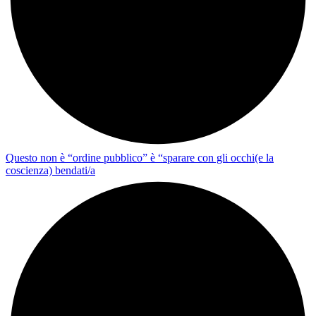
Questo non è “ordine pubblico” è “sparare con gli occhi(e la
coscienza) bendati/a