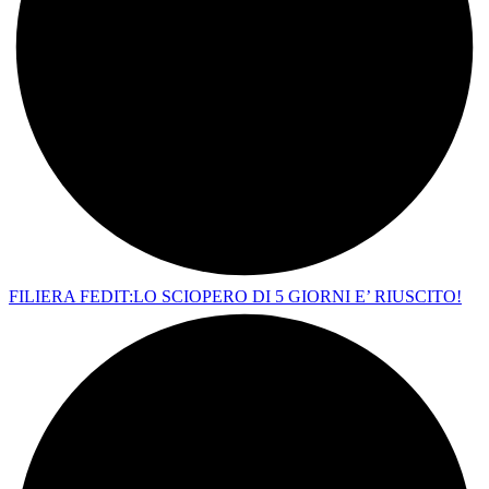
FILIERA FEDIT:LO SCIOPERO DI 5 GIORNI E’ RIUSCITO!