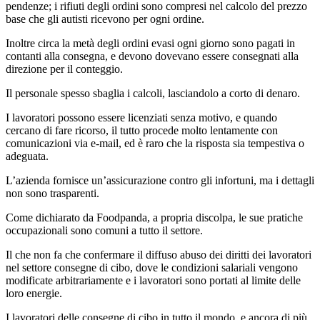
pendenze; i rifiuti degli ordini sono compresi nel calcolo del prezzo
base che gli autisti ricevono per ogni ordine.
Inoltre circa la metà degli ordini evasi ogni giorno sono pagati in
contanti alla consegna, e devono dovevano essere consegnati alla
direzione per il conteggio.
Il personale spesso sbaglia i calcoli, lasciandolo a corto di denaro.
I lavoratori possono essere licenziati senza motivo, e quando
cercano di fare ricorso, il tutto procede molto lentamente con
comunicazioni via e-mail, ed è raro che la risposta sia tempestiva o
adeguata.
L’azienda fornisce un’assicurazione contro gli infortuni, ma i dettagli
non sono trasparenti.
Come dichiarato da Foodpanda, a propria discolpa, le sue pratiche
occupazionali sono comuni a tutto il settore.
Il che non fa che confermare il diffuso abuso dei diritti dei lavoratori
nel settore consegne di cibo, dove le condizioni salariali vengono
modificate arbitrariamente e i lavoratori sono portati al limite delle
loro energie.
I lavoratori delle consegne di cibo in tutto il mondo, e ancora di più