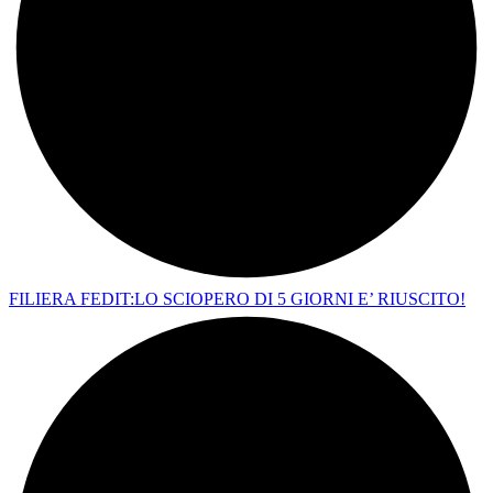
FILIERA FEDIT:LO SCIOPERO DI 5 GIORNI E’ RIUSCITO!