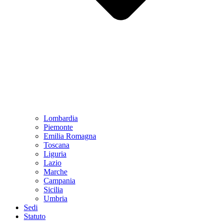
Lombardia
Piemonte
Emilia Romagna
Toscana
Liguria
Lazio
Marche
Campania
Sicilia
Umbria
Sedi
Statuto