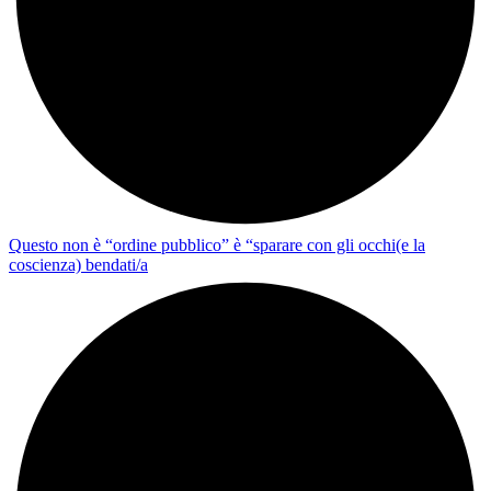
Questo non è “ordine pubblico” è “sparare con gli occhi(e la
coscienza) bendati/a