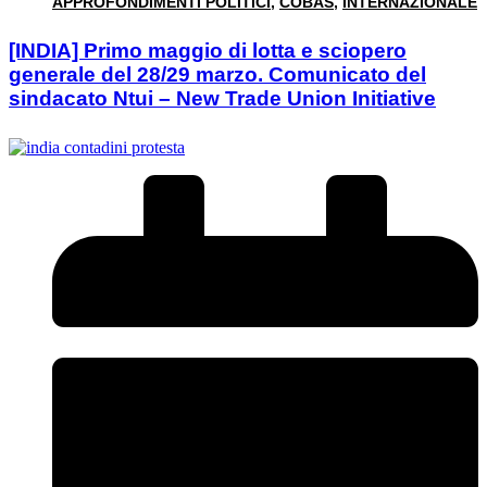
APPROFONDIMENTI POLITICI
,
COBAS
,
INTERNAZIONALE
[INDIA] Primo maggio di lotta e sciopero
generale del 28/29 marzo. Comunicato del
sindacato Ntui – New Trade Union Initiative