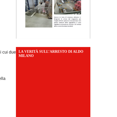
LA VERITÀ SULL’ARRESTO DI ALDO
i cui due
MILANO
lla