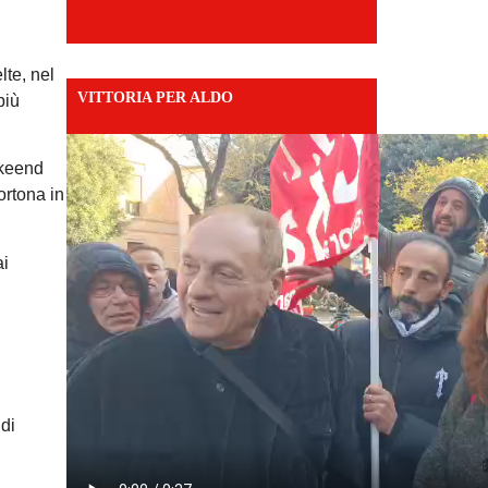
lte, nel
VITTORIA PER ALDO
più
ekeend
ortona in
ai
di