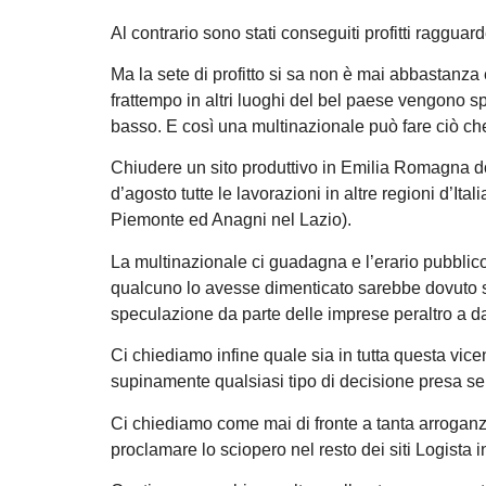
Al contrario sono stati conseguiti profitti ragguar
Ma la sete di profitto si sa non è mai abbastanza
frattempo in altri luoghi del bel paese vengono s
basso. E così una multinazionale può fare ciò che
Chiudere un sito produttivo in Emilia Romagna 
d’agosto tutte le lavorazioni in altre regioni d’Ita
Piemonte ed Anagni nel Lazio).
La multinazionale ci guadagna e l’erario pubbli
qualcuno lo avesse dimenticato sarebbe dovuto ser
speculazione da parte delle imprese peraltro a dan
Ci chiediamo infine quale sia in tutta questa vic
supinamente qualsiasi tipo di decisione presa se
Ci chiediamo come mai di fronte a tanta arrogan
proclamare lo sciopero nel resto dei siti Logista i