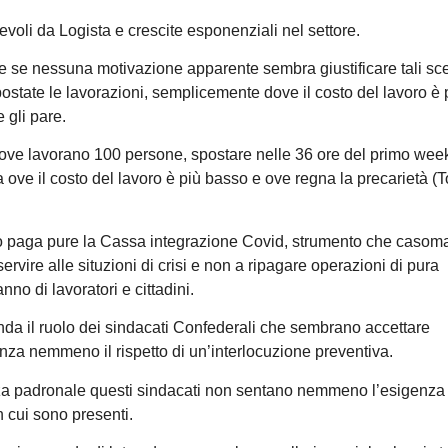
devoli da Logista e crescite esponenziali nel settore.
 e se nessuna motivazione apparente sembra giustificare tali sce
postate le lavorazioni, semplicemente dove il costo del lavoro è 
 gli pare.
dove lavorano 100 persone, spostare nelle 36 ore del primo we
lia ove il costo del lavoro è più basso e ove regna la precarietà (T
co paga pure la Cassa integrazione Covid, strumento che casom
vire alle situzioni di crisi e non a ripagare operazioni di pura
no di lavoratori e cittadini.
enda il ruolo dei sindacati Confederali che sembrano accettare
nza nemmeno il rispetto di un’interlocuzione preventiva.
za padronale questi sindacati non sentano nemmeno l’esigenza 
n cui sono presenti.