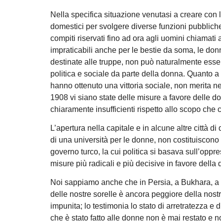
Nella specifica situazione venutasi a creare con 
domestici per svolgere diverse funzioni pubbliche
compiti riservati fino ad ora agli uomini chiamati 
impraticabili anche per le bestie da soma, le donne
destinate alle truppe, non può naturalmente esse
politica e sociale da parte della donna. Quanto 
hanno ottenuto una vittoria sociale, non merita n
1908 vi siano state delle misure a favore delle d
chiaramente insufficienti rispetto allo scopo che 
L’apertura nella capitale e in alcune altre città 
di una università per le donne, non costituiscono 
governo turco, la cui politica si basava sull’oppr
misure più radicali e più decisive in favore dell
Noi sappiamo anche che in Persia, a Bukhara, a Kh
delle nostre sorelle è ancora peggiore della nostra
impunita; lo testimonia lo stato di arretratezza e 
che è stato fatto alle donne non è mai restato e n