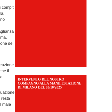
i compiti
ra,
ono
aglianza
oma,
ione del
creazione
che il
re
INTERVENTO DEL NOSTRO
COMPAGNO ALLA MANIFESTAZIONE
DI MILANO DEL 03/10/2025
ituazione
 resta
il male