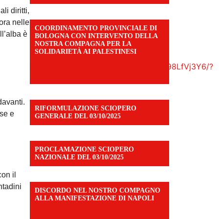
 diritti,
ora nelle
COORDINAMENTO PROVINCIALE DI
l’alba è
BOLOGNA CON INTERVENTO DELLA
NOSTRA COMPAGNA PER LA
SOLIDARIETÀ AI PALESTINESI
https://www.facebook.com/share/v/198LfVj3Y6/?
mibextid=WC7FNe
davanti.
RIFORMULAZIONE SCIOPERO
sse e
GENERALE DEL 03/10/2025
PROCLAMAZIONE SCIOPERO
NAZIONALE DEL 03/10/2025
on il
ntadini
DISCORDO NEL NOSTRO COMPAGNO
ALLA MANIFESTAZIONE DI NAPOLI