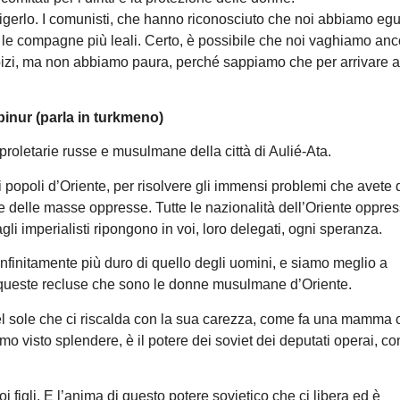
igerlo. I comunisti, che hanno riconosciuto che noi abbiamo eguali
le compagne più leali. Certo, è possibile che noi vaghiamo anc
izi, ma non abbiamo paura, perché sappiamo che per arrivare al
binur (parla in turkmeno)
proletarie russe e musulmane della città di Aulié-Ata.
 popoli d’Oriente, per risolvere gli immensi problemi che avete 
 e delle masse oppresse. Tutte le nazionalità dell’Oriente oppre
gli imperialisti ripongono in voi, loro delegati, ogni speranza.
nfinitamente più duro di quello degli uomini, e siamo meglio a
a di queste recluse che sono le donne musulmane d’Oriente.
l sole che ci riscalda con la sua carezza, come fa una mamma c
mo visto splendere, è il potere dei soviet dei deputati operai, co
i figli. E l’anima di questo potere sovietico che ci libera ed è