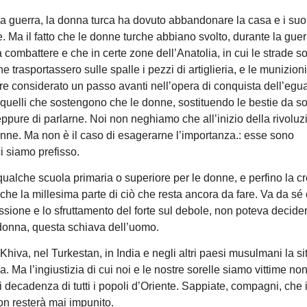
la guerra, la donna turca ha dovuto abbandonare la casa e i suo
. Ma il fatto che le donne turche abbiano svolto, durante la guer
a combattere e che in certe zone dell’Anatolia, in cui le strade s
 trasportassero sulle spalle i pezzi di artiglieria, e le munizioni
re considerato un passo avanti nell’opera di conquista dell’egu
a quelli che sostengono che le donne, sostituendo le bestie da s
eppure di parlarne. Noi non neghiamo che all’inizio della rivoluz
onne. Ma non è il caso di esagerarne l’importanza.: esse sono
ci siamo prefisso.
di qualche scuola primaria o superiore per le donne, e perfino la 
che la millesima parte di ciò che resta ancora da fare. Va da sé 
essione e lo sfruttamento del forte sul debole, non poteva decide
a donna, questa schiava dell’uomo.
iva, nel Turkestan, in India e negli altri paesi musulmani la s
. Ma l’ingiustizia di cui noi e le nostre sorelle siamo vittime non
di decadenza di tutti i popoli d’Oriente. Sappiate, compagni, che 
on resterà mai impunito.