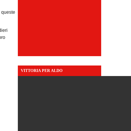
a queste
ieri
oro
VITTORIA PER ALDO