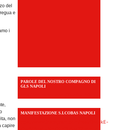
zzo del
tregua e
amo i
PAROLE DEL NOSTRO COMPAGNO DI
GLS NAPOLI
https://vm.tiktok.com/ZNd9eE3RH/
te,
o
MANIFESTAZIONE S.I.COBAS NAPOLI
ita, non
https://www.instagram.com/reel/DMAkE-
a capire
siQw6/?igsh=NmQ2Y3R5M3ZqcmJo