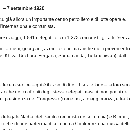
– 7 settembre 1920
già allora un importante centro petrolifero e di lotte operaie, il
l’Internazionale comunista.
i viaggi, 1.891 delegati, di cui 1.273 comunisti, gli altri “senza 
ani, armeni, georgiani, azeri, ceceni, ma anche molti provenienti 
ale, Khiva, Buchara, Fergana, Samarcanda, Turkmenistan), dall’I
cero sentire – qui è il caso di dire: chiara e forte – la loro vo
 anche nei confronti degli stessi delegati maschi, non pochi dei 
io di presidenza del Congresso (come poi, a maggioranza, e tra for
e delegate Nadja (del Partito comunista della Turchia) e Bibinur,
o delle donne partecipanti alla prima Conferenza panrussa delle 