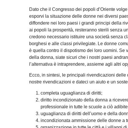
Dato che il Congresso dei popoli d’Oriente volge
esporvi la situazione delle donne nei diversi pa
diffondere nei loro paesi i grandi principi della r
ai popoli la prosperità, resteranno sterili senza un
credono necessario istituire una società senza cl
borghesi e alle classi privilegiate. Le donne comu
è quella contro il dispotismo dei loro uomini. Se v
della donna, siate sicuri che i nostri paesi andra
l’alternativa è intraprendere, assieme agli altri opp
Ecco, in sintesi, le principali rivendicazioni del
nostre rivendicazioni e dateci un aiuto e un soste
completa uguaglianza di diritti;
diritto incondizionato della donna a ricevere
professionale in tutte le scuole a ciò adibite
uguaglianza di diritti dell’uomo e della do
incondizionata ammissione delle donne a tutti
organizzazione in tutte le città e i villaggi di