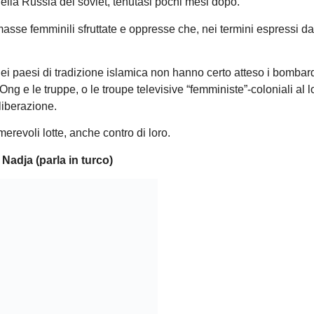
ella Russia dei soviet, tenutasi pochi mesi dopo.
asse femminili sfruttate e oppresse che, nei termini espressi d
dei paesi di tradizione islamica non hanno certo atteso i bombard
ng e le truppe, o le troupe televisive “femministe”-coloniali al l
 liberazione.
erevoli lotte, anche contro di loro.
Nadja (parla in turco)