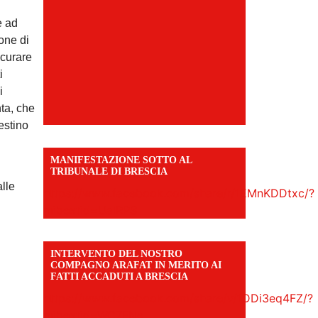
e ad
one di
icurare
i
i
nta, che
estino
MANIFESTAZIONE SOTTO AL
TRIBUNALE DI BRESCIA
alle
https://www.facebook.com/share/r/1EMnKDDtxc/?
mibextid=UalRPS
INTERVENTO DEL NOSTRO
COMPAGNO ARAFAT IN MERITO AI
FATTI ACCADUTI A BRESCIA
https://www.facebook.com/share/v/1DDi3eq4FZ/?
mibextid=WC7FNe