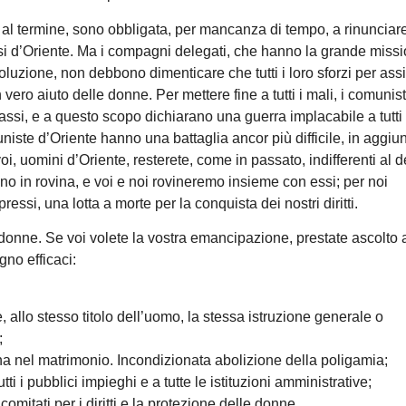
 al termine, sono obbligata, per mancanza di tempo, a rinunciar
esi d’Oriente. Ma i compagni delegati, che hanno la grande missi
ivoluzione, non debbono dimenticare che tutti i loro sforzi per ass
 vero aiuto delle donne. Per mettere fine a tutti i mali, i comunist
assi, e a questo scopo dichiarano una guerra implacabile a tutti 
niste d’Oriente hanno una battaglia ancor più difficile, in aggiu
oi, uomini d’Oriente, resterete, come in passato, indifferenti al d
nno in rovina, e voi e noi rovineremo insieme con essi; per noi
ressi, una lotta a morte per la conquista dei nostri diritti.
le donne. Se voi volete la vostra emancipazione, prestate ascolto 
gno efficaci:
, allo stesso titolo dell’uomo, la stessa istruzione generale o
;
nna nel matrimonio. Incondizionata abolizione della poligamia;
 i pubblici impieghi e a tutte le istituzioni amministrative;
 comitati per i diritti e la protezione delle donne.