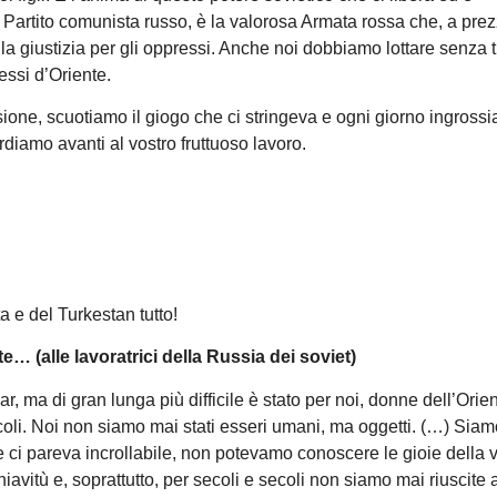
l Partito comunista russo, è la valorosa Armata rossa che, a pre
o la giustizia per gli oppressi. Anche noi dobbiamo lottare senza 
essi d’Oriente.
ione, scuotiamo il giogo che ci stringeva e ogni giorno ingrossi
rdiamo avanti al vostro fruttuoso lavoro.
a e del Turkestan tutto!
nte…
(alle lavoratrici della Russia dei soviet)
zar, ma di gran lunga più difficile è stato per noi, donne dell’Orien
coli. Noi non siamo mai stati esseri umani, ma oggetti. (…) Siam
i pareva incrollabile, non potevamo conoscere le gioie della v
avitù e, soprattutto, per secoli e secoli non siamo mai riuscite 