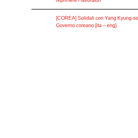
reprimere i lavoratori
[COREA] Solidali con Yang Kyung-soo 
Governo coreano [ita – eng]