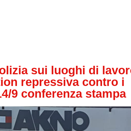
olizia sui luoghi di lavor
ion repressiva contro i
l 14/9 conferenza stampa