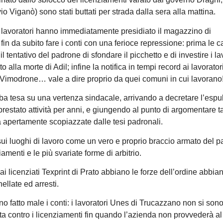
o Viganò) sono stati buttati per strada dalla sera alla mattina.
 lavoratori hanno immediatamente presidiato il magazzino di
fin da subito fare i conti con una ferioce repressione: prima le c
 il tentativo del padrone di sfondare il picchetto e di investire i la
alla morte di Adil; infine la notifica in tempi record ai lavoratori
 Vimodrone… vale a dire proprio da quei comuni in cui lavorano
ba tesa su una vertenza sindacale, arrivando a decretare l’espu
o prestato attività per anni, e giungendo al punto di argomentare t
a apertamente scopiazzate dalle tesi padronali.
sui luoghi di lavoro come un vero e proprio braccio armato del p
menti e le più svariate forme di arbitrio.
i licenziati Texprint di Prato abbiano le forze dell’ordine abbia
ellate ed arresti.
o fatto male i conti: i lavoratori Unes di Trucazzano non si sono
tta contro i licenziamenti fin quando l’azienda non provvederà al