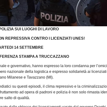
POLIZIA SUI LUOGHI DI LAVORO
N REPRESSIVA CONTRO I LICENZIATI UNES!
ARTEDI 14 SETTEMBRE
ONFERENZA STAMPA A TRUCCAZZANO
zionale e governativo, hanno espresso la loro condanna per l’omici
ro nazionale della logistica e espresso solidarietà ai licenziat
uliano Milanese e Tavazzano (MI).
diatici su questi episodi, il clima repressivo e la criminalizzazi
 sfruttamento ad opera di padroni e polizia è non solo rimasta ide
re salto di qualità.
minato dallo sblocco dei licenziamenti varato dal governo Draghi