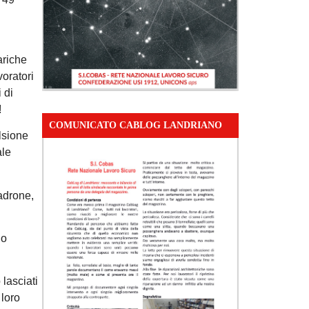
ariche
voratori
 di
!
COMUNICATO CABLOG LANDRIANO
lsione
ale
adrone,
no
 lasciati
 loro