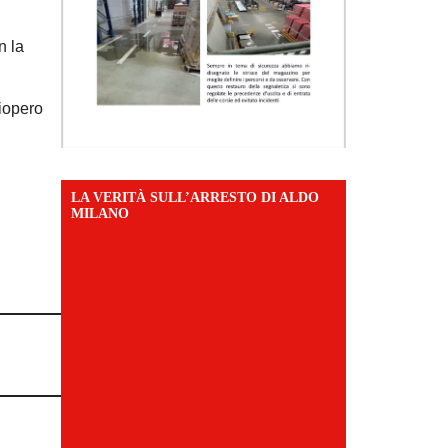
n la
ciopero
LA VERITÀ SULL’ARRESTO DI ALDO
MILANO