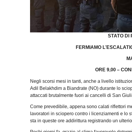
STATO DI 
FERMIAMO L’ESCALATIO
M
ORE 9,00 – C
Negli scorsi mesi in tanti, anche a livello istitu
Adil Belakhdim a Biandrate (NO) durante lo sciope
attaccati brutalmente fuori ai cancelli di San Gi
Come prevedibile, appena sono calati riflettori me
lavoratori in sciopero contro i licenziamenti e lo
sta in queste ore addirittura registrando un ulterio
Pochi giorni fa, grazie al clima favorevole deter