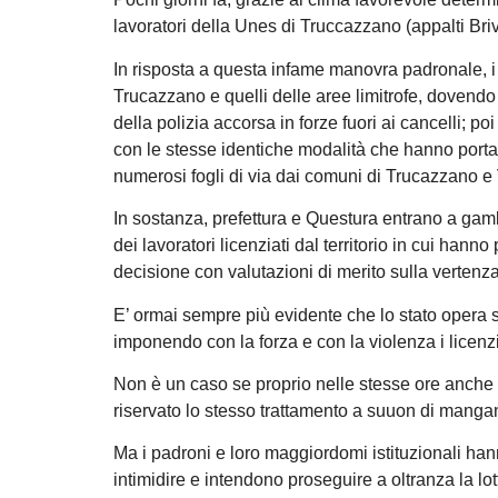
lavoratori della Unes di Truccazzano (appalti Brivi
In risposta a questa infame manovra padronale, i
Trucazzano e quelli delle aree limitrofe, dovendo 
della polizia accorsa in forze fuori ai cancelli; poi
con le stesse identiche modalità che hanno portato 
numerosi fogli di via dai comuni di Trucazzano e
In sostanza, prefettura e Questura entrano a gam
dei lavoratori licenziati dal territorio in cui hann
decisione con valutazioni di merito sulla vertenz
E’ ormai sempre più evidente che lo stato opera 
imponendo con la forza e con la violenza i licenzia
Non è un caso se proprio nelle stesse ore anche a
riservato lo stesso trattamento a suuon di mangan
Ma i padroni e loro maggiordomi istituzionali hann
intimidire e intendono proseguire a oltranza la lo