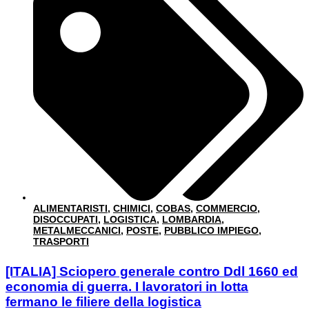
ALIMENTARISTI
,
CHIMICI
,
COBAS
,
COMMERCIO
,
DISOCCUPATI
,
LOGISTICA
,
LOMBARDIA
,
METALMECCANICI
,
POSTE
,
PUBBLICO IMPIEGO
,
TRASPORTI
[ITALIA] Sciopero generale contro Ddl 1660 ed
economia di guerra. I lavoratori in lotta
fermano le filiere della logistica