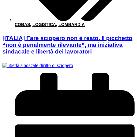
COBAS
,
LOGISTICA
,
LOMBARDIA
[ITALIA] Fare sciopero non è reato. Il picchetto
“non è penalmente rilevante”, ma iniziativa
sindacale e libertà dei lavoratori