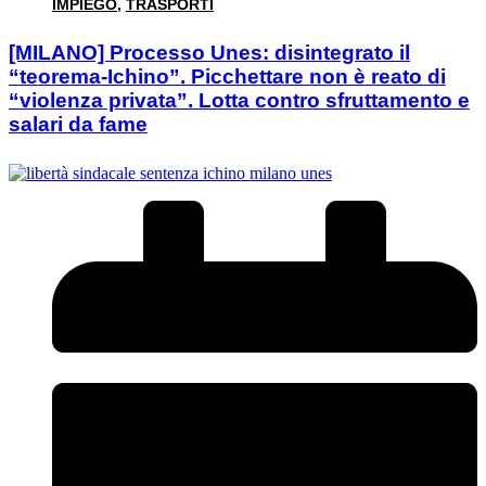
IMPIEGO
,
TRASPORTI
[MILANO] Processo Unes: disintegrato il
“teorema-Ichino”. Picchettare non è reato di
“violenza privata”. Lotta contro sfruttamento e
salari da fame