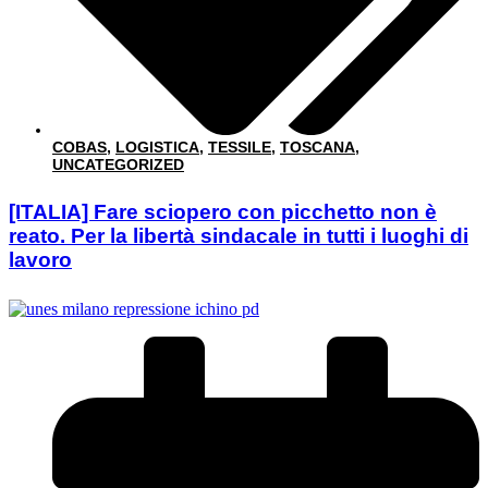
COBAS
,
LOGISTICA
,
TESSILE
,
TOSCANA
,
UNCATEGORIZED
[ITALIA] Fare sciopero con picchetto non è
reato. Per la libertà sindacale in tutti i luoghi di
lavoro