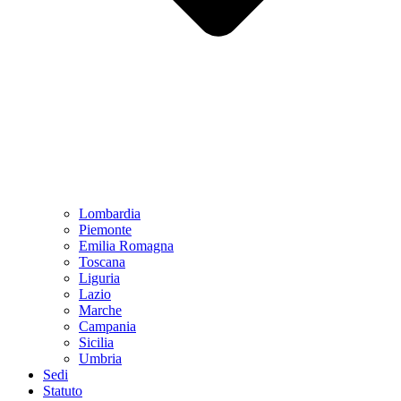
Lombardia
Piemonte
Emilia Romagna
Toscana
Liguria
Lazio
Marche
Campania
Sicilia
Umbria
Sedi
Statuto