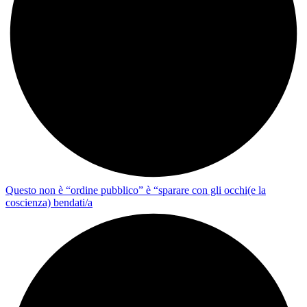
Questo non è “ordine pubblico” è “sparare con gli occhi(e la
coscienza) bendati/a