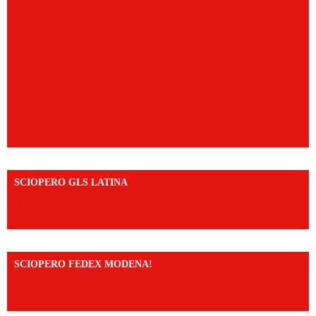
SCIOPERO GLS LATINA
https://www.facebook.com/share/v/1An9YA8yfq/?
mibextid=UalRPS
SCIOPERO FEDEX MODENA!
https://www.facebook.com/share/v/14FdghtLc5k/?
mibextid=UalRPS