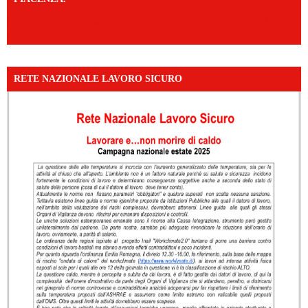
https://www.facebook.com/share/v/16F2CWAw7M/?
mibextid=WC7FNe
RETE NAZIONALE LAVORO SICURO