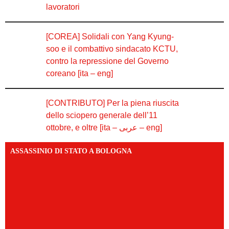
lavoratori
[COREA] Solidali con Yang Kyung-
soo e il combattivo sindacato KCTU,
contro la repressione del Governo
coreano [ita – eng]
[CONTRIBUTO] Per la piena riuscita
dello sciopero generale dell’11
ottobre, e oltre [ita – عربى – eng]
ASSASSINIO DI STATO A BOLOGNA