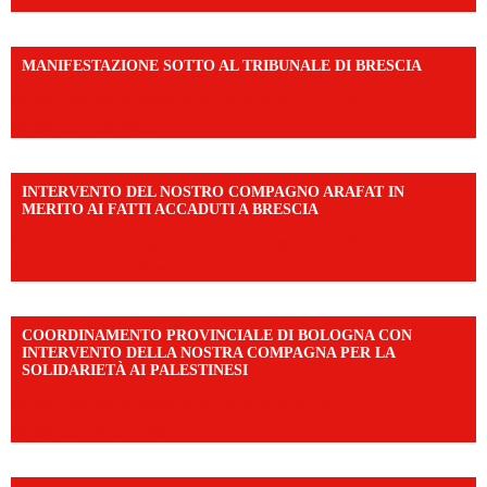
MANIFESTAZIONE SOTTO AL TRIBUNALE DI BRESCIA
https://www.facebook.com/share/r/1EMnKDDtxc/?
mibextid=UalRPS
INTERVENTO DEL NOSTRO COMPAGNO ARAFAT IN
MERITO AI FATTI ACCADUTI A BRESCIA
https://www.facebook.com/share/v/1DDi3eq4FZ/?
mibextid=WC7FNe
COORDINAMENTO PROVINCIALE DI BOLOGNA CON
INTERVENTO DELLA NOSTRA COMPAGNA PER LA
SOLIDARIETÀ AI PALESTINESI
https://www.facebook.com/share/v/198LfVj3Y6/?
mibextid=WC7FNe