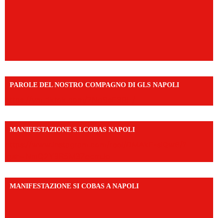
PAROLE DEL NOSTRO COMPAGNO DI GLS NAPOLI
https://vm.tiktok.com/ZNd9eE3RH/
MANIFESTAZIONE S.I.COBAS NAPOLI
https://www.instagram.com/reel/DMAkE-siQw6/?
igsh=NmQ2Y3R5M3ZqcmJo
MANIFESTAZIONE SI COBAS A NAPOLI