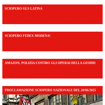
SCIOPERO GLS LATINA
https://www.facebook.com/share/v/1An9YA8yfq/?
mibextid=UalRPS
SCIOPERO FEDEX MODENA!
https://www.facebook.com/share/v/14FdghtLc5k/?
mibextid=UalRPS
AMAZON, POLIZIA CONTRO GLI OPERAI DELLA GEODIS
https://www.facebook.com/share/v/16UuA5c9Ep/?
mibextid=UalRPS
PROCLAMAZIONE SCIOPERO NAZIONALE DEL 20/06/2025