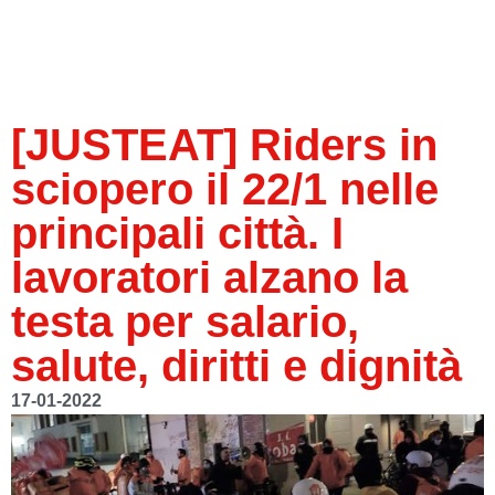
[JUSTEAT] Riders in
sciopero il 22/1 nelle
principali città. I
lavoratori alzano la
testa per salario,
salute, diritti e dignità
17-01-2022