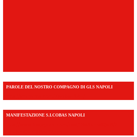
PAROLE DEL NOSTRO COMPAGNO DI GLS NAPOLI
https://vm.tiktok.com/ZNd9eE3RH/
MANIFESTAZIONE S.I.COBAS NAPOLI
https://www.instagram.com/reel/DMAkE-siQw6/?
igsh=NmQ2Y3R5M3ZqcmJo