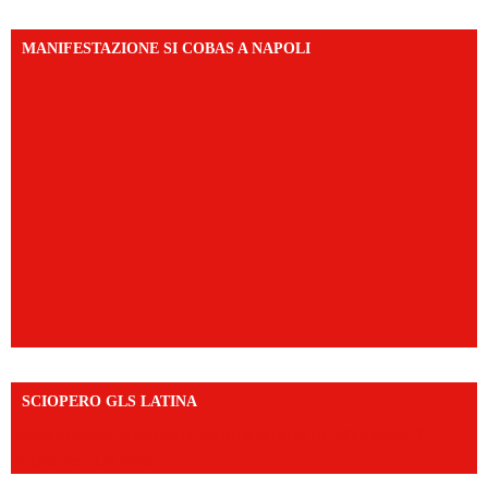
MANIFESTAZIONE SI COBAS A NAPOLI
SCIOPERO GLS LATINA
https://www.facebook.com/share/v/1An9YA8yfq/?
mibextid=UalRPS