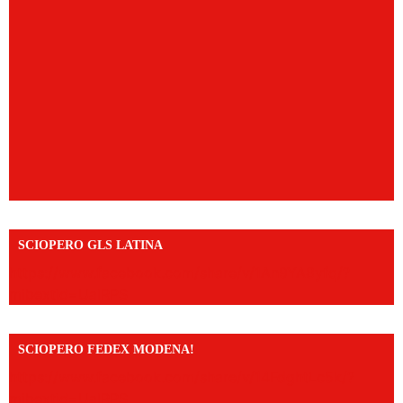
SCIOPERO GLS LATINA
https://www.facebook.com/share/v/1An9YA8yfq/?
mibextid=UalRPS
SCIOPERO FEDEX MODENA!
https://www.facebook.com/share/v/14FdghtLc5k/?
mibextid=UalRPS