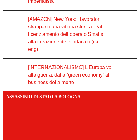
imperialista
[AMAZON] New York: i lavoratori
strappano una vittoria storica. Dal
licenziamento dell’operaio Smalls
alla creazione del sindacato (ita –
eng)
[INTERNAZIONALISMO] L’Europa va
alla guerra: dalla “green economy” al
business della morte
ASSASSINIO DI STATO A BOLOGNA