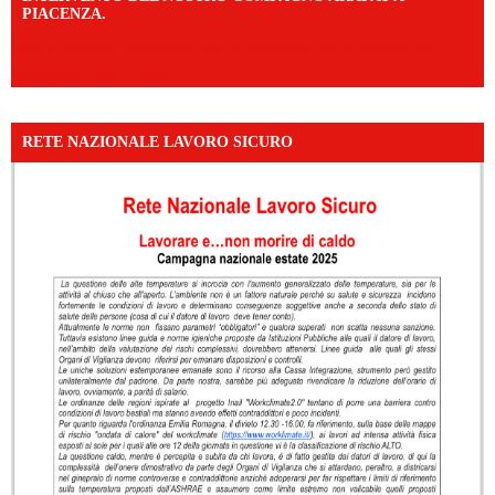
PIACENZA.
https://www.facebook.com/share/v/16F2CWAw7M/?
mibextid=WC7FNe
RETE NAZIONALE LAVORO SICURO