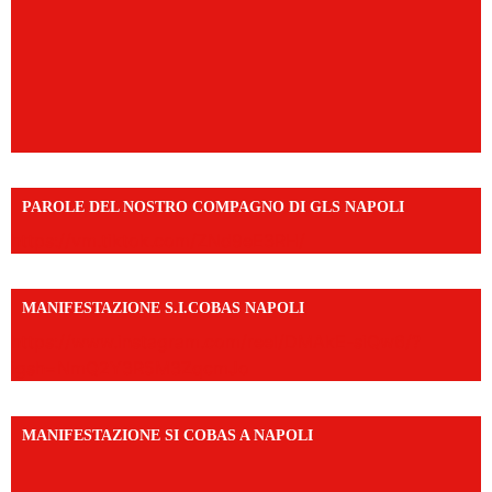
PAROLE DEL NOSTRO COMPAGNO DI GLS NAPOLI
https://vm.tiktok.com/ZNd9eE3RH/
MANIFESTAZIONE S.I.COBAS NAPOLI
https://www.instagram.com/reel/DMAkE-siQw6/?
igsh=NmQ2Y3R5M3ZqcmJo
MANIFESTAZIONE SI COBAS A NAPOLI