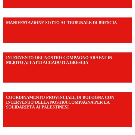
MANIFESTAZIONE SOTTO AL TRIBUNALE DI BRESCIA
https://www.facebook.com/share/r/1EMnKDDtxc/?
mibextid=UalRPS
INTERVENTO DEL NOSTRO COMPAGNO ARAFAT IN
MERITO AI FATTI ACCADUTI A BRESCIA
https://www.facebook.com/share/v/1DDi3eq4FZ/?
mibextid=WC7FNe
COORDINAMENTO PROVINCIALE DI BOLOGNA CON
INTERVENTO DELLA NOSTRA COMPAGNA PER LA
SOLIDARIETÀ AI PALESTINESI
https://www.facebook.com/share/v/198LfVj3Y6/?
mibextid=WC7FNe