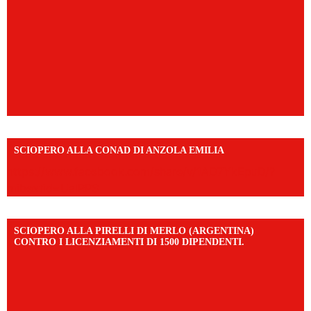
SCIOPERO ALLA CONAD DI ANZOLA EMILIA
https://www.facebook.com/share/v/1AD7YkEpuD/?
mibextid=UalRPS
SCIOPERO ALLA PIRELLI DI MERLO (ARGENTINA)
CONTRO I LICENZIAMENTI DI 1500 DIPENDENTI.