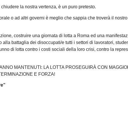
n chiudere la nostra vertenza, è un puro pretesto.
ale o ad altri governi è meglio che sappia che troverà il nostro
zione, costruire una giornata di lotta a Roma ed una manifesta
a battaglia dei disoccupati/e tutti i settori di lavoratori, studen
nno di lotta contro i costi sociali della loro crisi, contro la repre
, VANNO MANTENUTI: LA LOTTA PROSEGUIRÀ CON MAGGIO
ERMINAZIONE E FORZA!
re”