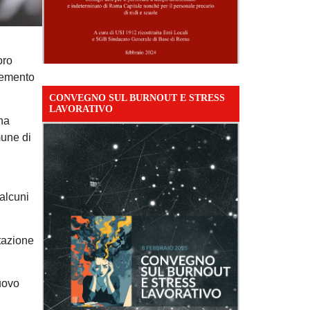
oro
elemento
CONVEGNO SUL BURNOUT E STRESS
LAVORATIVO
ena
mune di
alcuni
itazione
uovo