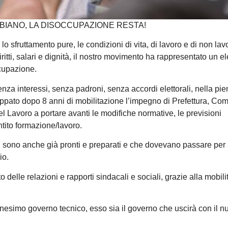
BIANO, LA DISOCCUPAZIONE RESTA!
 sfruttamento pure, le condizioni di vita, di lavoro e di non lav
itti, salari e dignità, il nostro movimento ha rappresentato un 
ccupazione.
nza interessi, senza padroni, senza accordi elettorali, nella pi
appato dopo 8 anni di mobilitazione l’impegno di Prefettura, Co
el Lavoro a portare avanti le modifiche normative, le previsioni
ntito formazione/lavoro.
, sono anche già pronti e preparati e che dovevano passare per 
io.
o delle relazioni e rapporti sindacali e sociali, grazie alla mobil
nnesimo governo tecnico, esso sia il governo che uscirà con il n