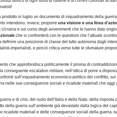
ista storico di ogni sorta di ruberie e di crimini coloniali ai dan
alisti!
 prodotto in luglio un documento di inquadramento della guerra
nvito intendono, invece, proporre
una visione e una linea d’azi
n Ucraina e sul corso degli avvenimenti che le hanno dato origi
zionale
che si confronterà con le questioni che l’attuale scontro 
a definire una posizione di classe del tutto autonoma dagli inter
isti-imperialisti, e perciò critica verso tutte le sfumature propos
 che approfondisca politicamente il prisma di contraddizioni 
ella conseguente escalation militare, nell’ottica di porre a dispos
onfronti sull’inquadramento economico-politico del conflitto, sul
erra nelle sue conseguenze sociali e ricadute materiali che oggi
rra e di crisi, del ruolo dell’Italia e della Nato, della risposta 
tto della guerra sull’ambiente già devastato dalla logica del capi
e ricadute materiali e delle conseguenze sociali della guerra, tu