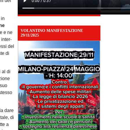
ni dei
 in
one
VOLANTINO MANIFESTAZIONE
ne e ne
29/11/2025
inter-
essi del
te di
al di
izione
 suo
 stesso
da dare
tale, di
tte a