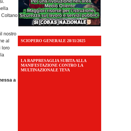
si.
nella
a Coltano
il nostro
ne al
SCIOPERO GENERALE 28/11/2025
 loro
lla
LA RAPPRESAGLIA SUBITA ALLA
MANIFESTAZIONE CONTRO LA
MULTINAZIONALE TEVA
 messa a