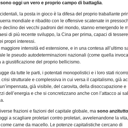
e, sono oggi un vero e proprio campo di battaglia
.
cidentali, la posta in gioco è la difesa del proprio traballante pr
uerra mondiale e ribadito con le offensive scatenate in pressoch
le declino dei vecchi padroni del mondo, stanno emergendo le m
aesi di più recente sviluppo, la Cina per prima, capaci di tessere 
i propri interessi.
maggiore intensità ed estensione, e in una contesa all’ultimo s
iale le pseudo autodeterminazioni nazionali (come quella invoca
 giustificazione del proprio bellicismo.
ugge da tutte le parti, i potentati monopolistici e i loro stati ricor
crisi strutturale e complessiva in cui versa il capitalismo, già a
’impennata, già visibile, del carovita, della disoccupazione e
zi dell’energia e che si concretizzano anche con l’attacco ai sal
ia.
e diverse frazioni e fazioni del capitale globale, ma
sono anzitutt
ggi a scagliare proletari contro proletari, avvelenandone la vita,
re come carne da macello. Le potenze capitalistiche cercano di