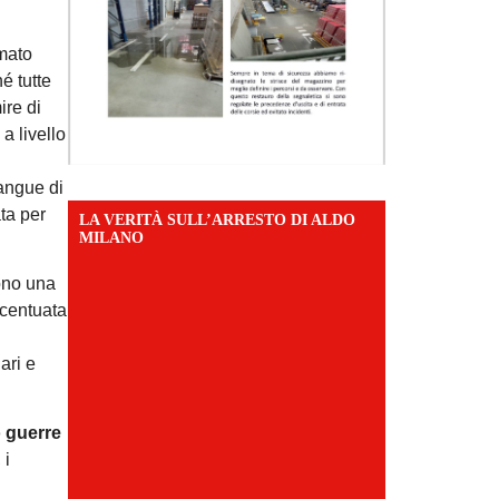
imato
é tutte
ire di
a livello
angue di
ta per
LA VERITÀ SULL’ARRESTO DI ALDO
MILANO
rono una
ccentuata
ari e
o guerre
 i