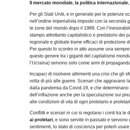
Il mercato mondiale, la politica internazional
Per gli Stati Uniti, e in generale per le potenze oc
nell’ordine imperialista imposto con la seconda g
le zone del mondo dopo il 1989. Con l’inesorabi
stampo altrettanto capitalistico e predatorio dei p
regionale e globale trame efficaci di protezione de
Per questo lo scontro in atto assume una sempre 
questo genere tra i giganti del capitalismo mond
l’Ucraina) servono solo come armi di propaganda a
Incapaci di risolvere altrimenti una crisi che gli sf
volta di più alle guerre. Scenari che aggravano la 
dalla pandemia da Covid-19, e che determinano un
dell’inflazione anche per la speculazione sui prez
alle condizioni di vita di ogni proletario e proletar
Conflitti e scenari in cui si regolano i conti tra l
ai proletari
, e sono servite in passato e servono o
sentimenti, lo stato di coscienza per poterli usa