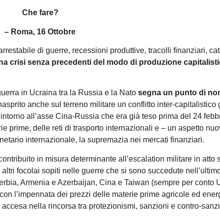
Che fare?
– Roma, 16 Ottobre
estabile di guerre, recessioni produttive, tracolli finanziari, cat
a crisi senza precedenti del modo di produzione capitalist
uerra in Ucraina tra la Russia e la Nato
segna un punto di no
nasprito anche sul terreno militare un conflitto inter-capitalistico
e intorno all’asse Cina-Russia che era già teso prima del 24 febb
ie prime, delle reti di trasporto internazionali e – un aspetto nuo
onetario internazionale, la supremazia nei mercati finanziari.
tribuito in misura determinante all’escalation militare in atto 
 altri focolai sopiti nelle guerre che si sono succedute nell’ultim
erbia, Armenia e Azerbaijan, Cina e Taiwan (sempre per conto U
 con l’impennata dei prezzi delle materie prime agricole ed ener
 accesa nella rincorsa tra protezionismi, sanzioni e contro-sanzi