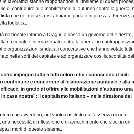
 e le lavoratrici stanno rapportandosi all’insieme di questi proces
 di contribuire alle mobilitazioni di autunno contro la guerra, 
lista
che nei mesi scorsi abbiamo portato in piazza a Firenze, 
lla logistica.
ità nazionale intorno a Draghi, o nasca un governo delle destre, 
 lotta nazionali e internazionali contro la guerra, in contrapposizio
alle organizzazioni sindacali concertative che hanno votato tutti i
iato nelle sorti del capitale e ad organizzare così la sconfitta de
stro impegno tutte e tutti coloro che riconoscono i limiti
no contribuire e concorrere all’elaborazione puntuale e alla
efficace, in grado di offrire alle mobilitazioni d’autunno una
 in casa nostra”: il capitalismo italiano – nella direzione del
 coloro che avvertono, nel vuoto costituito dall’assenza di una
una necessità di riflessione e di arricchimento che sfoci in un
 spazi morti di questo sistema.