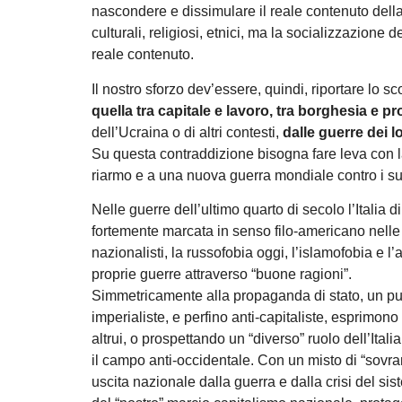
nascondere e dissimulare il reale contenuto dell
culturali, religiosi, etnici, ma la socializzazione d
reale contenuto.
Il nostro sforzo dev’essere, quindi, riportare lo s
quella tra capitale e lavoro, tra borghesia e pr
dell’Ucraina o di altri contesti,
dalle guerre dei 
Su questa contraddizione bisogna fare leva con la
riarmo e a una nuova guerra mondiale contro i su
Nelle guerre dell’ultimo quarto di secolo l’Italia 
fortemente marcata in senso filo-americano nelle 
nazionalisti, la russofobia oggi, l’islamofobia e l
proprie guerre attraverso “buone ragioni”.
Simmetricamente alla propaganda di stato, un pul
imperialiste, e perfino anti-capitaliste, esprimon
altrui, o prospettando un “diverso” ruolo dell’Ital
il campo anti-occidentale. Con un misto di “sovra
uscita nazionale dalla guerra e dalla crisi del sis