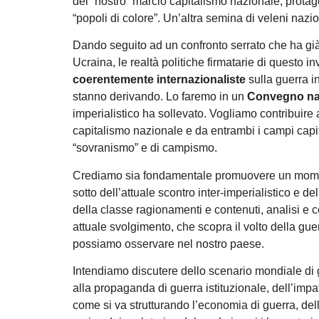
del “nostro” marcio capitalismo nazionale, protagon
“popoli di colore”. Un’altra semina di veleni nazion
Dando seguito ad un confronto serrato che ha già
Ucraina, le realtà politiche firmatarie di questo i
coerentemente internazionaliste
sulla guerra i
stanno derivando. Lo faremo in un
Convegno na
imperialistico ha sollevato. Vogliamo contribuire 
capitalismo nazionale e da entrambi i campi capital
“sovranismo” e di campismo.
Crediamo sia fondamentale promuovere un momento
sotto dell’attuale scontro inter-imperialistico e d
della classe ragionamenti e contenuti, analisi e c
attuale svolgimento, che scopra il volto della gu
possiamo osservare nel nostro paese.
Intendiamo discutere dello scenario mondiale di gue
alla propaganda di guerra istituzionale, dell’impa
come si va strutturando l’economia di guerra, dell