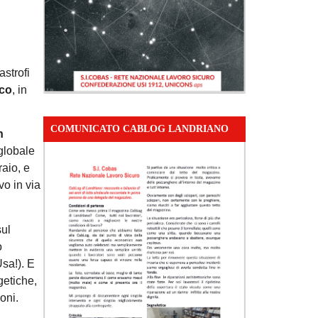
astrofi
ico
, in
COMUNICATO CABLOG LANDRIANO
n
 globale
raio, e
vo in via
sul
o
sa!). E
getiche,
oni.