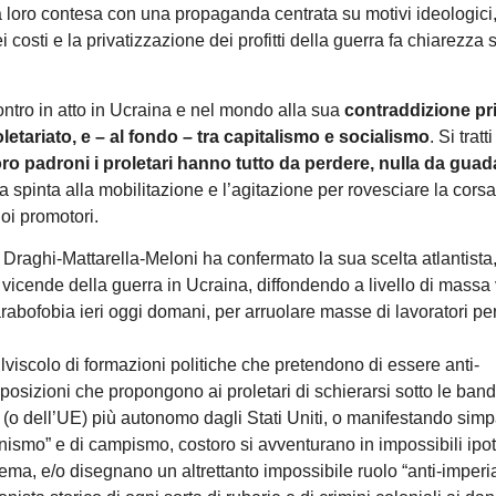
a loro contesa con una propaganda centrata su motivi ideologici
ei costi e la privatizzazione dei profitti della guerra fa chiarezza 
contro in atto in Ucraina e nel mondo alla sua
contraddizione pr
oletariato, e – al fondo – tra capitalismo e socialismo
. Si tratti
loro padroni i proletari hanno tutto da perdere, nulla da gua
 spinta alla mobilitazione e l’agitazione per rovesciare la corsa
oi promotori.
di Draghi-Mattarella-Meloni ha confermato la sua scelta atlantista
vicende della guerra in Ucraina, diffondendo a livello di massa 
’arabofobia ieri oggi domani, per arruolare masse di lavoratori per
viscolo di formazioni politiche che pretendono di essere anti-
o posizioni che propongono ai proletari di schierarsi sotto le band
ia (o dell’UE) più autonomo dagli Stati Uniti, o manifestando simp
nismo” e di campismo, costoro si avventurano in impossibili ipot
tema, e/o disegnano un altrettanto impossibile ruolo “anti-imperia