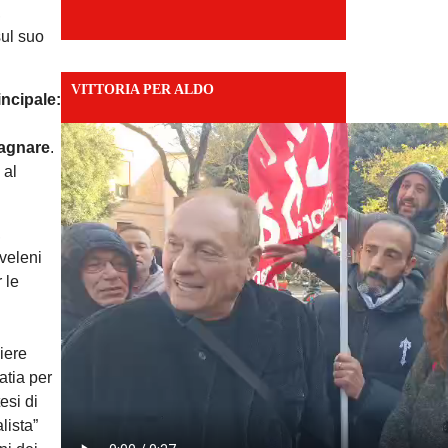
,
sul suo
VITTORIA PER ALDO
incipale:
dagnare
.
 al
,
veleni
 le
iere
atia per
esi di
lista”