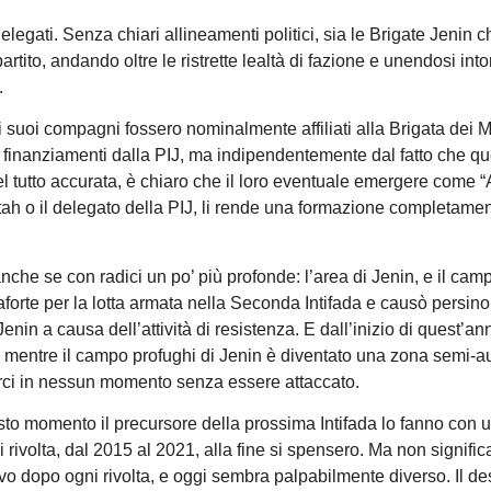
egati. Senza chiari allineamenti politici, sia le Brigate Jenin 
rtito, andando oltre le ristrette lealtà di fazione e unendosi int
.
 suoi compagni fossero nominalmente affiliati alla Brigata dei Ma
finanziamenti dalla PIJ, ma indipendentemente dal fatto che qu
el tutto accurata, è chiaro che il loro eventuale emergere come “
tah o il delegato della PIJ, li rende una formazione completame
anche se con radici un po’ più profonde: l’area di Jenin, e il cam
caforte per la lotta armata nella Seconda Intifada e causò persino 
enin a causa dell’attività di resistenza. E dall’inizio di quest’an
za, mentre il campo profughi di Jenin è diventato una zona semi-
arci in nessun momento senza essere attaccato.
to momento il precursore della prossima Intifada lo fanno con u
 rivolta, dal 2015 al 2021, alla fine si spensero. Ma non signific
o dopo ogni rivolta, e oggi sembra palpabilmente diverso. Il des