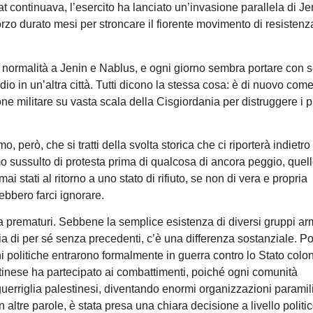
t continuava, l’esercito ha lanciato un’invasione parallela di Je
rzo durato mesi per stroncare il fiorente movimento di resistenz
 la normalità a Jenin e Nablus, e ogni giorno sembra portare con 
sedio in un’altra città. Tutti dicono la stessa cosa: è di nuovo com
e militare su vasta scala della Cisgiordania per distruggere i pr
 però, che si tratti della svolta storica che ci riporterà indietro
imo sussulto di protesta prima di qualcosa di ancora peggio, quel
i stati al ritorno a uno stato di rifiuto, se non di vera e propria
rebbero farci ignorare.
a prematuri. Sebbene la semplice esistenza di diversi gruppi ar
sia di per sé senza precedenti, c’è una differenza sostanziale. P
ni politiche entrarono formalmente in guerra contro lo Stato colon
stinese ha partecipato ai combattimenti, poiché ogni comunità
 guerriglia palestinesi, diventando enormi organizzazioni paramili
n altre parole, è stata presa una chiara decisione a livello politic