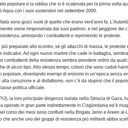
eto popolare e la rabbia che si è scatenata per la prima volta q
l-Aqsa con i suoi sostenitori nel settembre 2000.
ntifada sono gusci vuoti di quello che erano vent’anni fa. L’Autorit
mentre viene rimproverata dai suoi padroni, e nel peggiore dei c
resistenza, arrestando i combattenti e reprimendo le proteste.
più preparato allo scontro, se gli attacchi di massa, le proteste 
 indicativi. Ad ogni nuovo martire che cade in battaglia, sembra 
ei combattenti della resistenza sembra prendere ordini da qualc
itiche di alcun tipo. Allo stesso tempo, coloro che sono caduti han
o popolare, diventando esempi di eroismo in un’epoca senza ero
ti alla corruzione e al disfattismo, non c’è da stupirsi che il popol
asse politica ufficiale.
J), la loro principale dirigenza isolata nella Striscia di Gaza, 
ha operato in gran parte indirettamente in Cisgiordania ed è ris
nel corso dei mesi sono confluiti nella Brigata Jenin e Areen al-
 che anche uno dei gruppi di resistenza più militanti abbia scel