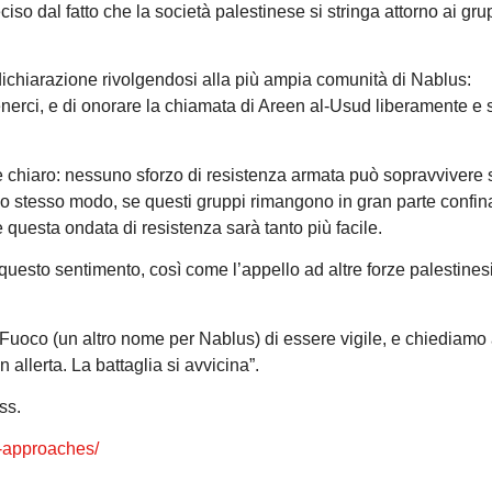
iso dal fatto che la società palestinese si stringa attorno ai gru
dichiarazione rivolgendosi alla più ampia comunità di Nablus:
stenerci, e di onorare la chiamata di Areen al-Usud liberamente e
a è chiaro: nessuno sforzo di resistenza armata può sopravvivere
lo stesso modo, se questi gruppi rimangono in gran parte confina
e questa ondata di resistenza sarà tanto più facile.
questo sentimento, così come l’appello ad altre forze palestinesi
uoco (un altro nome per Nablus) di essere vigile, e chiediamo 
n allerta. La battaglia si avvicina”.
ss.
e-approaches/