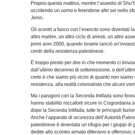
Proprio questa mattina, mentre l’assedio di Shu’fa
uccidendo un uomo e ferendone altri sei nello sfo
Jenin.
Gli scontri a fuoco con l’esercito sono diventati
altro martire, un altro ciclo di arresti, un altro as
primi anni 2000, quando Israele lanciò un’invasion
centri della resistenza palestinese.
È troppo presto per dire in che momento ci troviamo,
dall’ultimo decennio di sottomissione, o dell’ult
certo è che siamo più vicini di quanto non siamo ma
resistenza, alla realtà colonialista che alcuni vor
Ma i paragoni con la Seconda Intifada sono finor
hanno stabilito roccaforti sicure in Cisgiordania 
dopo la Seconda Intifada, tutte le principali fazio
Anche l’apparato di sicurezza dell’Autorità Pale
palestinese è diventata un rifugio per i gruppi di
dedite allo scontro armato difensivo e offensivo; i