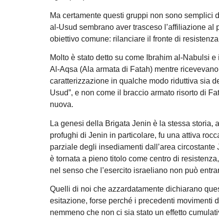
Ma certamente questi gruppi non sono semplici del
al-Usud sembrano aver trasceso l’affiliazione al pa
obiettivo comune: rilanciare il fronte di resistenza
Molto è stato detto su come Ibrahim al-Nabulsi e i
Al-Aqsa (Ala armata di Fatah) mentre ricevevano 
caratterizzazione in qualche modo riduttiva sia d
Usud”, e non come il braccio armato risorto di Fa
nuova.
La genesi della Brigata Jenin è la stessa storia, 
profughi di Jenin in particolare, fu una attiva roc
parziale degli insediamenti dall’area circostante J
è tornata a pieno titolo come centro di resisten
nel senso che l’esercito israeliano non può entr
Quelli di noi che azzardatamente dichiarano ques
esitazione, forse perché i precedenti movimenti di
nemmeno che non ci sia stato un effetto cumulativ