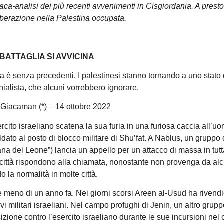
ca-analisi dei più recenti avvenimenti in Cisgiordania. A presto
 liberazione nella Palestina occupata.
 BATTAGLIA SI AVVICINA
 è senza precedenti. I palestinesi stanno tornando a uno stato di
onialista, che alcuni vorrebbero ignorare.
 Giacaman (*) – 14 ottobre 2022
rcito israeliano scatena la sua furia in una furiosa caccia all’uo
dato al posto di blocco militare di Shu’fat. A Nablus, un gruppo 
a del Leone”) lancia un appello per un attacco di massa in tutt
 città rispondono alla chiamata, nonostante non provenga da al
 la normalità in molte città.
 meno di un anno fa. Nei giorni scorsi Areen al-Usud ha rivendi
ivi militari israeliani. Nel campo profughi di Jenin, un altro grup
izione contro l’esercito israeliano durante le sue incursioni nel