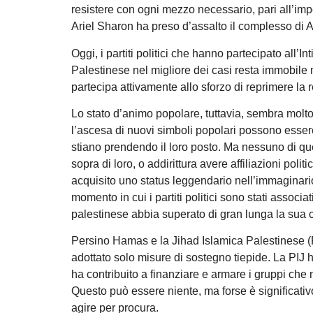
resistere con ogni mezzo necessario, pari all’imp
Ariel Sharon ha preso d’assalto il complesso di A
Oggi, i partiti politici che hanno partecipato all’I
Palestinese nel migliore dei casi resta immobile 
partecipa attivamente allo sforzo di reprimere la 
Lo stato d’animo popolare, tuttavia, sembra molto 
l’ascesa di nuovi simboli popolari possono essere
stiano prendendo il loro posto. Ma nessuno di qu
sopra di loro, o addirittura avere affiliazioni pol
acquisito uno status leggendario nell’immaginari
momento in cui i partiti politici sono stati associa
palestinese abbia superato di gran lunga la sua cl
Persino Hamas e la Jihad Islamica Palestinese (PI
adottato solo misure di sostegno tiepide. La PIJ 
ha contribuito a finanziare e armare i gruppi che 
Questo può essere niente, ma forse è significativo
agire per procura.