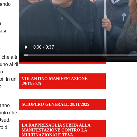
uando
à
asi
e
che altri
uno al di
no
VOLANTINO MANIFESTAZIONE
i. In un
29/11/2025
o
SCIOPERO GENERALE 28/11/2025
hanno
aputo che
Usud.
LA RAPPRESAGLIA SUBITA ALLA
to di
MANIFESTAZIONE CONTRO LA
MULTINAZIONALE TEVA