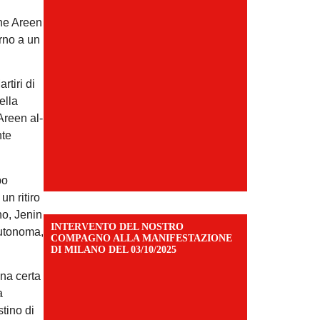
che Areen
orno a un
rtiri di
ella
Areen al-
nte
po
un ritiro
no, Jenin
INTERVENTO DEL NOSTRO
autonoma,
COMPAGNO ALLA MANIFESTAZIONE
DI MILANO DEL 03/10/2025
na certa
a
tino di