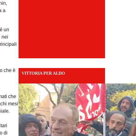
nin,
a a
sé un
e nei
incipali
lo che è
VITTORIA PER ALDO
mati che
ochi mesi
iale.
tari
o di