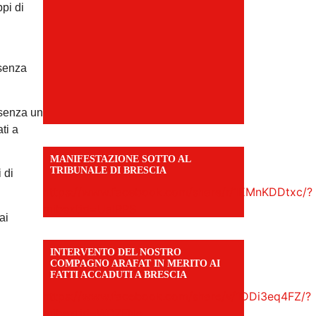
ppi di
 senza
 senza un
ti a
MANIFESTAZIONE SOTTO AL
TRIBUNALE DI BRESCIA
 di
https://www.facebook.com/share/r/1EMnKDDtxc/?
mibextid=UalRPS
ai
INTERVENTO DEL NOSTRO
COMPAGNO ARAFAT IN MERITO AI
FATTI ACCADUTI A BRESCIA
https://www.facebook.com/share/v/1DDi3eq4FZ/?
mibextid=WC7FNe