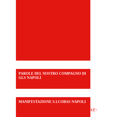
PAROLE DEL NOSTRO COMPAGNO DI
GLS NAPOLI
https://vm.tiktok.com/ZNd9eE3RH/
MANIFESTAZIONE S.I.COBAS NAPOLI
https://www.instagram.com/reel/DMAkE-
siQw6/?igsh=NmQ2Y3R5M3ZqcmJo