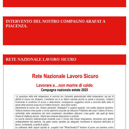
INTERVENTO DEL NOSTRO COMPAGNO ARAFAT A
PIACENZA.
https://www.facebook.com/share/v/16F2CWAw7M/?
mibextid=WC7FNe
RETE NAZIONALE LAVORO SICURO