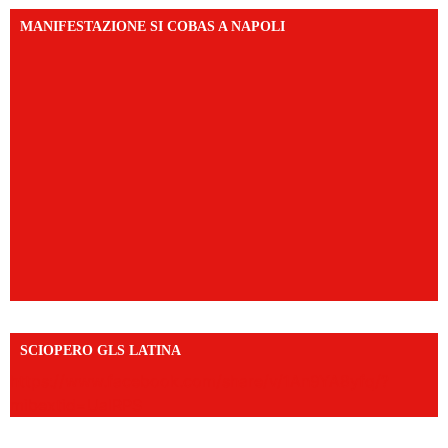
MANIFESTAZIONE SI COBAS A NAPOLI
SCIOPERO GLS LATINA
https://www.facebook.com/share/v/1An9YA8yfq/?
mibextid=UalRPS