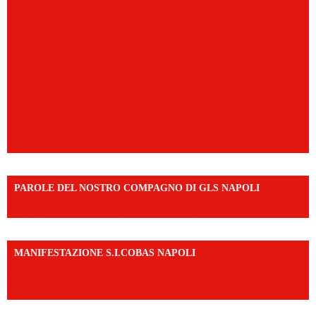
PAROLE DEL NOSTRO COMPAGNO DI GLS NAPOLI
https://vm.tiktok.com/ZNd9eE3RH/
MANIFESTAZIONE S.I.COBAS NAPOLI
https://www.instagram.com/reel/DMAkE-siQw6/?
igsh=NmQ2Y3R5M3ZqcmJo