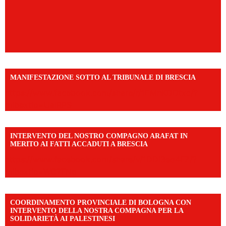
MANIFESTAZIONE SOTTO AL TRIBUNALE DI BRESCIA
https://www.facebook.com/share/r/1EMnKDDtxc/?
mibextid=UalRPS
INTERVENTO DEL NOSTRO COMPAGNO ARAFAT IN
MERITO AI FATTI ACCADUTI A BRESCIA
https://www.facebook.com/share/v/1DDi3eq4FZ/?
mibextid=WC7FNe
COORDINAMENTO PROVINCIALE DI BOLOGNA CON
INTERVENTO DELLA NOSTRA COMPAGNA PER LA
SOLIDARIETÀ AI PALESTINESI