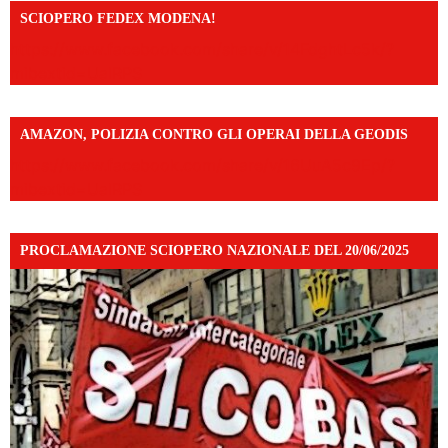
SCIOPERO FEDEX MODENA!
https://www.facebook.com/share/v/14FdghtLc5k/?
mibextid=UalRPS
AMAZON, POLIZIA CONTRO GLI OPERAI DELLA GEODIS
https://www.facebook.com/share/v/16UuA5c9Ep/?
mibextid=UalRPS
PROCLAMAZIONE SCIOPERO NAZIONALE DEL 20/06/2025