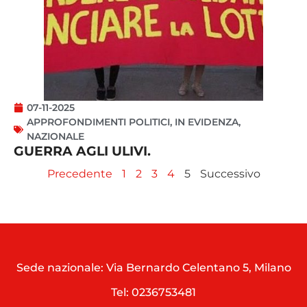
07-11-2025
APPROFONDIMENTI POLITICI
,
IN EVIDENZA
,
NAZIONALE
GUERRA AGLI ULIVI.
Precedente
1
2
3
4
5
Successivo
Sede nazionale: Via Bernardo Celentano 5, Milano
Tel:
0236753481