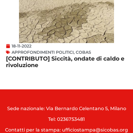
18-11-2022
APPROFONDIMENTI POLITICI
,
COBAS
[CONTRIBUTO] Siccità, ondate di caldo e
rivoluzione
Sede nazionale: Via Bernardo Celentano 5, Milano
Tel:
0236753481
Contatti per la stampa: ufficiostampa@sicobas.org