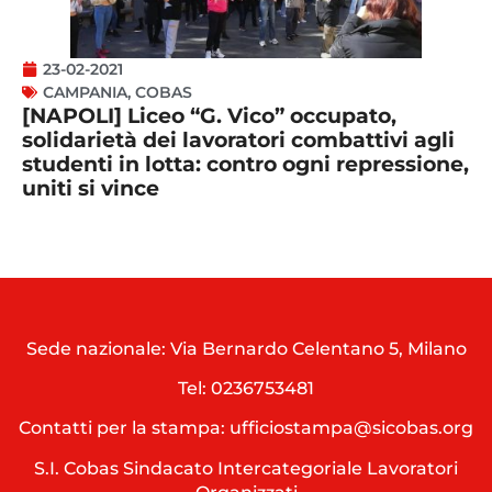
23-02-2021
CAMPANIA
,
COBAS
[NAPOLI] Liceo “G. Vico” occupato,
solidarietà dei lavoratori combattivi agli
studenti in lotta: contro ogni repressione,
uniti si vince
Sede nazionale: Via Bernardo Celentano 5, Milano
Tel:
0236753481
Contatti per la stampa: ufficiostampa@sicobas.org
S.I. Cobas Sindacato Intercategoriale Lavoratori