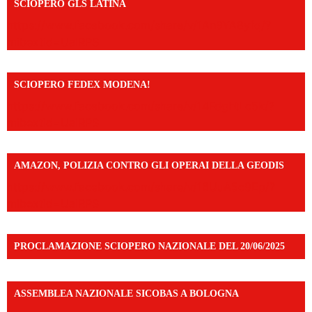
SCIOPERO GLS LATINA
https://www.facebook.com/share/v/1An9YA8yfq/?
mibextid=UalRPS
SCIOPERO FEDEX MODENA!
https://www.facebook.com/share/v/14FdghtLc5k/?
mibextid=UalRPS
AMAZON, POLIZIA CONTRO GLI OPERAI DELLA GEODIS
https://www.facebook.com/share/v/16UuA5c9Ep/?
mibextid=UalRPS
PROCLAMAZIONE SCIOPERO NAZIONALE DEL 20/06/2025
ASSEMBLEA NAZIONALE SICOBAS A BOLOGNA