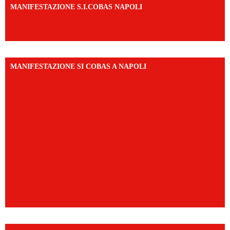
MANIFESTAZIONE S.I.COBAS NAPOLI
https://www.instagram.com/reel/DMAkE-siQw6/?
igsh=NmQ2Y3R5M3ZqcmJo
MANIFESTAZIONE SI COBAS A NAPOLI