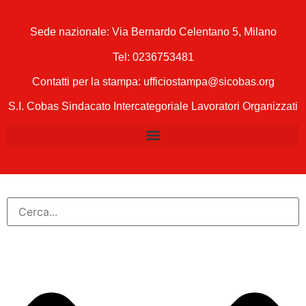
Sede nazionale: Via Bernardo Celentano 5, Milano
Tel:
0236753481
Contatti per la stampa: ufficiostampa@sicobas.org
S.I. Cobas Sindacato Intercategoriale Lavoratori Organizzati