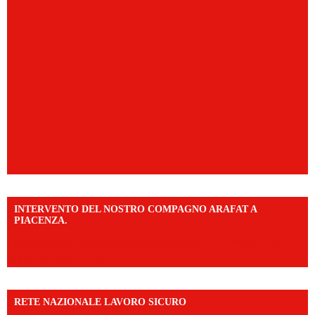
INTERVENTO DEL NOSTRO COMPAGNO ARAFAT A
PIACENZA.
https://www.facebook.com/share/v/16F2CWAw7M/?
mibextid=WC7FNe
RETE NAZIONALE LAVORO SICURO