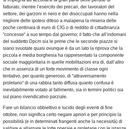
fatturato, mentre l’esercito dei precari, dei lavoratori del
settore, dei garzoni in nero e dei disoccupati hanno nella
migliore delle ipotesi difeso a malapena la miseria delle
poche centinaia di euro di CIG o di reddito di cittadinanza
“concesse“ a suo tempo dal governo; il fatto che all’indomani
del suddetto Dpcm sia le prime che le seconde piazze si
siano svuotate quasi ovunque è da un lato la riprova che la
piccola e media borghesia ha rappresentato la componente
sociale maggioritaria in quelle mobilitazioni era di, dall’altro
che in assenza di un forte movimento di classe ogni
tentativo, per quanto generoso, di “attraversamento
proletario“ di una rabbia tanto diffusa quanto confusa è
inevitabilmente votato al fallimento, sia in termini politici sia
sul piano rivendicativo parziale.
Fare un bilancio obbiettivo e lucido degli eventi di fine
ottobre, non significa certo negare apriori e per principio la
possibilità (e in determinati frangenti anche la necessità) di
saldare e allargare le lotte operaie e proletarie con le istanze