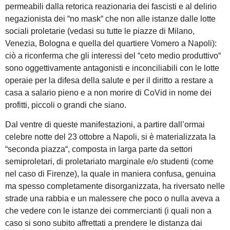
permeabili dalla retorica reazionaria dei fascisti e al delirio
negazionista dei “no mask“ che non alle istanze dalle lotte
sociali proletarie (vedasi su tutte le piazze di Milano,
Venezia, Bologna e quella del quartiere Vomero a Napoli):
ciò a riconferma che gli interessi del “ceto medio produttivo“
sono oggettivamente antagonisti e inconciliabili con le lotte
operaie per la difesa della salute e per il diritto a restare a
casa a salario pieno e a non morire di CoVid in nome dei
profitti, piccoli o grandi che siano.
Dal ventre di queste manifestazioni, a partire dall’ormai
celebre notte del 23 ottobre a Napoli, si è materializzata la
“seconda piazza“, composta in larga parte da settori
semiproletari, di proletariato marginale e/o studenti (come
nel caso di Firenze), la quale in maniera confusa, genuina
ma spesso completamente disorganizzata, ha riversato nelle
strade una rabbia e un malessere che poco o nulla aveva a
che vedere con le istanze dei commercianti (i quali non a
caso si sono subito affrettati a prendere le distanza dai