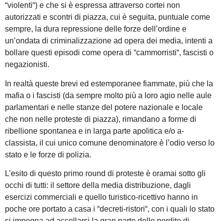
“violenti“) e che si è espressa attraverso cortei non
autorizzati e scontri di piazza, cui è seguita, puntuale come
sempre, la dura repressione delle forze dell’ordine e
un’ondata di criminalizzazione ad opera dei media, intenti a
bollare questi episodi come opera di “cammorristi“, fascisti o
negazionisti.
In realtà queste brevi ed estemporanee fiammate, più che la
mafia o i fascisti (da sempre molto più a loro agio nelle aule
parlamentari e nelle stanze del potere nazionale e locale
che non nelle proteste di piazza), rimandano a forme di
ribellione spontanea e in larga parte apolitica e/o a-
classista, il cui unico comune denominatore è l’odio verso lo
stato e le forze di polizia.
L’esito di questo primo round di proteste è oramai sotto gli
occhi di tutti: il settore della media distribuzione, dagli
esercizi commerciali e quello turistico-ricettivo hanno in
poche ore portato a casa i “decreti-ristori“, con i quali lo stato
si impegna ad accollarsi la gran parte delle perdite di