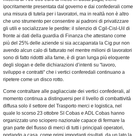
ipocritamente presentata dal governo e dai confederali come
una misura di tutela per i lavoratori, ma in realtà non è altro
che uno strumento per consentire ai padroni di privatizzare
gli utili e socializzare le perdite: il silenzio di Cgil-Cisl-Uil di
fronte ai dati della guardia di Finanza che attestano come
più del 25% delle aziende si sia accaparrata la Cig pur non
avendo alcun calo di fatturato nel mentre milioni di lavoratori
sono di fatto ridottti alla fame, è di gran lunga più eloquente
degli slogan e delle dichiarazioni d’intenti su “lavoro,
sviluppo e contratti“ che i vertici conferedali continuano a
ripetere come un disco rotto.
Come contraltare alle pagliacciate dei vertici confederali, al
momento continua a distinguersi per il livello di combattività
diffusa solo il settore del Trasporto merci e logistica, nel
quale lo scorso 23 ottobre SI Cobas e ADL Cobas hanno
organizzato uno sciopero nazionale capace di fermare la
gran parte del flusso di merci di tutti i principali operatori,
portando a casa, come primi importanti risultati, da un lato la