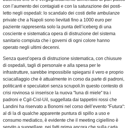
con l’aumento dei contagiati e con la saturazione dei posti-
letto negli ospedali: lo scandalo dei costi delle ambulanze
private che a Napoli sono lievitati fino a 1000 euro per
paziente rappresenta solo la punta dell’iceberg di una
cosciente e sistematica opera di distruzione del sistema
sanitario compiuta che i governi di ogni colore hanno
operato negli ultimi decenni.
Senza quest’opera di distruzione sistematica, con chiusure
di ospedali, tagli di personale e alla spesa per le
infrastrutture, sarebbe impossibile spiegarsi il vero e proprio
sciacallaggio che è attualmente in corso da parte di padroni,
politicanti e speculatori senza scrupoli.In questo contesto di
crisi rovinosa si inserisce la nuova “luna di miele“ tra i
padroni e Cgil-Cisl-Uil, suggellata dai tappetini rossi che
Landini ha riservato a Bonomi nel corso dell’evento “Futura“:
al di la di qualche apparente puntura di spillo a uso e
consumo mediatico, è evidente che il meeting cigiellino è
servito a suggellare, nei fatti prima ancora che sulla carta,