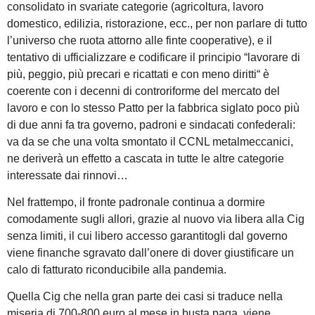
consolidato in svariate categorie (agricoltura, lavoro
domestico, edilizia, ristorazione, ecc., per non parlare di tutto
l’universo che ruota attorno alle finte cooperative), e il
tentativo di ufficializzare e codificare il principio “lavorare di
più, peggio, più precari e ricattati e con meno diritti“ è
coerente con i decenni di controriforme del mercato del
lavoro e con lo stesso Patto per la fabbrica siglato poco più
di due anni fa tra governo, padroni e sindacati confederali:
va da se che una volta smontato il CCNL metalmeccanici,
ne deriverà un effetto a cascata in tutte le altre categorie
interessate dai rinnovi…
Nel frattempo, il fronte padronale continua a dormire
comodamente sugli allori, grazie al nuovo via libera alla Cig
senza limiti, il cui libero accesso garantitogli dal governo
viene finanche sgravato dall’onere di dover giustificare un
calo di fatturato riconducibile alla pandemia.
Quella Cig che nella gran parte dei casi si traduce nella
miseria di 700-800 euro al mese in busta paga, viene