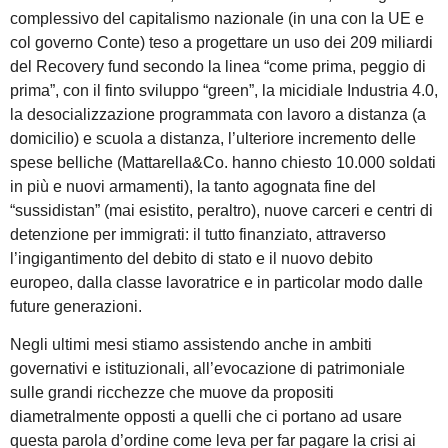
complessivo del capitalismo nazionale (in una con la UE e
col governo Conte) teso a progettare un uso dei 209 miliardi
del Recovery fund secondo la linea “come prima, peggio di
prima”, con il finto sviluppo “green”, la micidiale Industria 4.0,
la desocializzazione programmata con lavoro a distanza (a
domicilio) e scuola a distanza, l’ulteriore incremento delle
spese belliche (Mattarella&Co. hanno chiesto 10.000 soldati
in più e nuovi armamenti), la tanto agognata fine del
“sussidistan” (mai esistito, peraltro), nuove carceri e centri di
detenzione per immigrati: il tutto finanziato, attraverso
l’ingigantimento del debito di stato e il nuovo debito
europeo, dalla classe lavoratrice e in particolar modo dalle
future generazioni.
Negli ultimi mesi stiamo assistendo anche in ambiti
governativi e istituzionali, all’evocazione di patrimoniale
sulle grandi ricchezze che muove da propositi
diametralmente opposti a quelli che ci portano ad usare
questa parola d’ordine come leva per far pagare la crisi ai