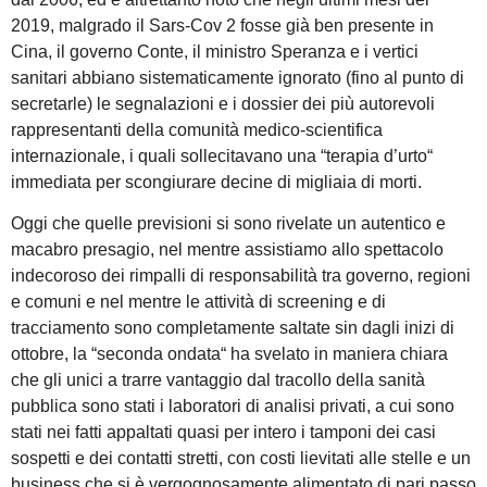
2019, malgrado il Sars-Cov 2 fosse già ben presente in
Cina, il governo Conte, il ministro Speranza e i vertici
sanitari abbiano sistematicamente ignorato (fino al punto di
secretarle) le segnalazioni e i dossier dei più autorevoli
rappresentanti della comunità medico-scientifica
internazionale, i quali sollecitavano una “terapia d’urto“
immediata per scongiurare decine di migliaia di morti.
Oggi che quelle previsioni si sono rivelate un autentico e
macabro presagio, nel mentre assistiamo allo spettacolo
indecoroso dei rimpalli di responsabilità tra governo, regioni
e comuni e nel mentre le attività di screening e di
tracciamento sono completamente saltate sin dagli inizi di
ottobre, la “seconda ondata“ ha svelato in maniera chiara
che gli unici a trarre vantaggio dal tracollo della sanità
pubblica sono stati i laboratori di analisi privati, a cui sono
stati nei fatti appaltati quasi per intero i tamponi dei casi
sospetti e dei contatti stretti, con costi lievitati alle stelle e un
business che si è vergognosamente alimentato di pari passo