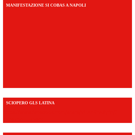
MANIFESTAZIONE SI COBAS A NAPOLI
SCIOPERO GLS LATINA
https://www.facebook.com/share/v/1An9YA8yfq/?
mibextid=UalRPS