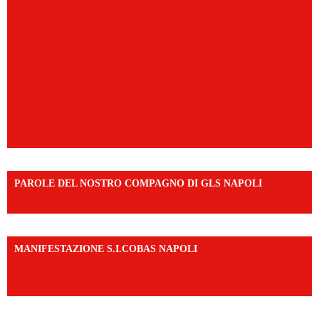
PAROLE DEL NOSTRO COMPAGNO DI GLS NAPOLI
https://vm.tiktok.com/ZNd9eE3RH/
MANIFESTAZIONE S.I.COBAS NAPOLI
https://www.instagram.com/reel/DMAkE-siQw6/?
igsh=NmQ2Y3R5M3ZqcmJo