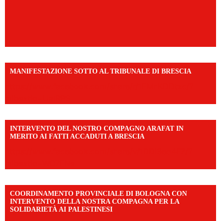
MANIFESTAZIONE SOTTO AL TRIBUNALE DI BRESCIA
https://www.facebook.com/share/r/1EMnKDDtxc/?
mibextid=UalRPS
INTERVENTO DEL NOSTRO COMPAGNO ARAFAT IN
MERITO AI FATTI ACCADUTI A BRESCIA
https://www.facebook.com/share/v/1DDi3eq4FZ/?
mibextid=WC7FNe
COORDINAMENTO PROVINCIALE DI BOLOGNA CON
INTERVENTO DELLA NOSTRA COMPAGNA PER LA
SOLIDARIETÀ AI PALESTINESI