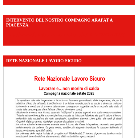
INTERVENTO DEL NOSTRO COMPAGNO ARAFAT A
PIACENZA.
https://www.facebook.com/share/v/16F2CWAw7M/?
mibextid=WC7FNe
RETE NAZIONALE LAVORO SICURO