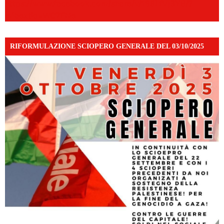
https://www.facebook.com/share/v/198LfVj3Y6/?
mibextid=WC7FNe
RIFORMULAZIONE SCIOPERO GENERALE DEL 03/10/2025