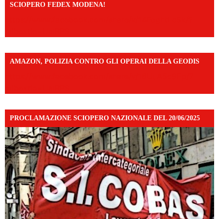
SCIOPERO FEDEX MODENA!
https://www.facebook.com/share/v/14FdghtLc5k/?
mibextid=UalRPS
AMAZON, POLIZIA CONTRO GLI OPERAI DELLA GEODIS
https://www.facebook.com/share/v/16UuA5c9Ep/?
mibextid=UalRPS
PROCLAMAZIONE SCIOPERO NAZIONALE DEL 20/06/2025