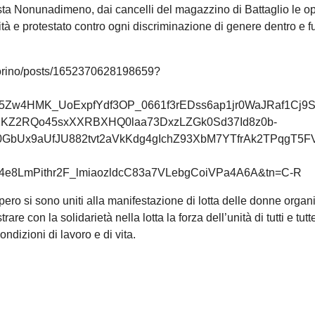
ista Nonunadimeno, dai cancelli del magazzino di Battaglio le o
nità e protestato contro ogni discriminazione di genere dentro e fu
orino/posts/1652370628198659?
5Zw4HMK_UoExpfYdf3OP_0661f3rEDss6ap1jr0WaJRaf1Cj9
KZ2RQo45sxXXRBXHQ0laa73DxzLZGk0Sd37Id8z0b-
bUx9aUfJU882tvt2aVkKdg4gIchZ93XbM7YTfrAk2TPqgT5F
8LmPithr2F_lmiaozldcC83a7VLebgCoiVPa4A6A&tn=C-R
iopero si sono uniti alla manifestazione di lotta delle donne organ
 con la solidarietà nella lotta la forza dell’unità di tutti e tutte
ndizioni di lavoro e di vita.