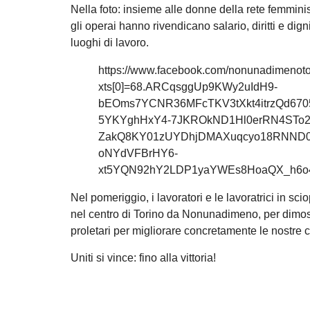
Nella foto: insieme alle donne della rete femmin
gli operai hanno rivendicano salario, diritti e dig
luoghi di lavoro.
https://www.facebook.com/nonunadimenot
xts[0]=68.ARCqsggUp9KWy2uIdH9-
bEOms7YCNR36MFcTKV3tXkt4itrzQd670
5YKYghHxY4-7JKROkND1Hl0erRN4STo2
ZakQ8KY01zUYDhjDMAXuqcyo18RNND0G
oNYdVFBrHY6-
xt5YQN92hY2LDP1yaYWEs8HoaQX_h6o4e
Nel pomeriggio, i lavoratori e le lavoratrici in sc
nel centro di Torino da Nonunadimeno, per dimostrare
proletari per migliorare concretamente le nostre co
Uniti si vince: fino alla vittoria!