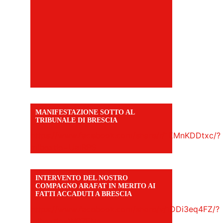
MANIFESTAZIONE SOTTO AL
TRIBUNALE DI BRESCIA
https://www.facebook.com/share/r/1EMnKDDtxc/?
mibextid=UalRPS
INTERVENTO DEL NOSTRO
COMPAGNO ARAFAT IN MERITO AI
FATTI ACCADUTI A BRESCIA
https://www.facebook.com/share/v/1DDi3eq4FZ/?
mibextid=WC7FNe