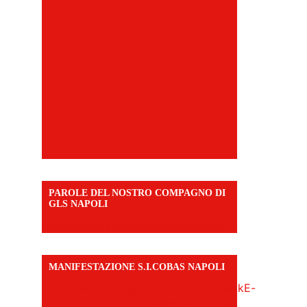
PAROLE DEL NOSTRO COMPAGNO DI
GLS NAPOLI
https://vm.tiktok.com/ZNd9eE3RH/
MANIFESTAZIONE S.I.COBAS NAPOLI
https://www.instagram.com/reel/DMAkE-
siQw6/?igsh=NmQ2Y3R5M3ZqcmJo