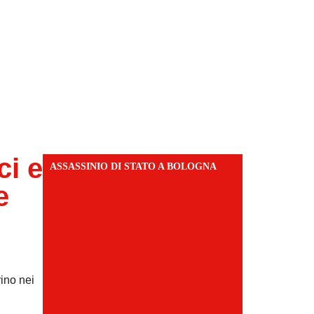
ci e
ASSASSINIO DI STATO A BOLOGNA
e
rino nei